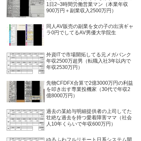
1日2~3時間労働営業マン（本業年収
900万円＋副業収入2500万円）
同人AV販売の副業を女の子の出演ギャ
ラ0円でしてるAV男優大学院生
外資ITで市場開拓してる元メガバンク
年収2500万超男（転職入社3年以内で
年収2530万円）
先物CFDFX合算で2億3000万円の利益
を叩き出す専業投機家（30代で年収2
億8000万円）
過去の某給与明細提供者の上司してた
壮絶な過去を持つ愛着障害ママ（社会
人10年くらいで年収600万円）
ゆるふわフルリモート日系システム開