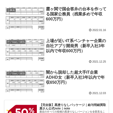
霞ヶ関で国会答弁の台本を作って
公務員
る国家公務員（残業多めで年収
600万円）
2022.01.16
上場が近いIT系ベンチャー企業の
IT／SIer／SES
自社アプリ開発男（新卒入社3年
以内で年収600万円）
2021.12.25
闇から脱却した超大手IT企業
IT／SIer／SES
ADHD女（新卒入社3年以内で年
収650万円）
2021.12.03
【完全版】黒塗りなしパッケージ｜給与明細買取
屋さん公式note｜note
過去のすべての投稿の黒塗りなしバージョンを全部見るこ