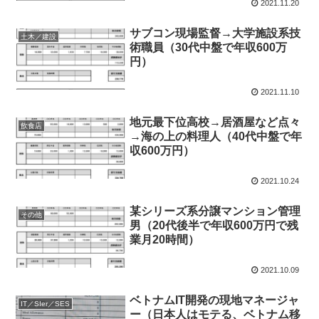
2021.11.20
サブコン現場監督→大学施設系技
土木／建設
術職員（30代中盤で年収600万
円）
2021.11.10
地元最下位高校→居酒屋など点々
飲食店
→海の上の料理人（40代中盤で年
収600万円）
2021.10.24
某シリーズ系分譲マンション管理
その他
男（20代後半で年収600万円で残
業月20時間）
2021.10.09
ベトナムIT開発の現地マネージャ
IT／SIer／SES
ー（日本人はモテる、ベトナム移