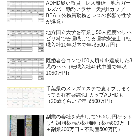
ADHD疑い教員→レス離婚→地方ガー
ルズバー勤務アラサー天然Hカップ
BBA（公務員勤務とレスの影響で性欲
が爆発）
地方国立大学を卒業し50人程度のリハ
ビリ科で管理職してる理学療法士（転
職入社10年以内で年収500万円）
既婚者合コンで100人切りを達成した3
児のパパ（転職入社40代中盤で年収
1050万円）
千葉県のメンズエステで裏オプしまく
ってる有村架純似FカップADHD女
（20歳くらいで年収500万円）
副業の会社を売却して2600万円ゲット
した調剤薬局の薬剤師（薬局800万円
＋副業200万円＋不動産500万円）