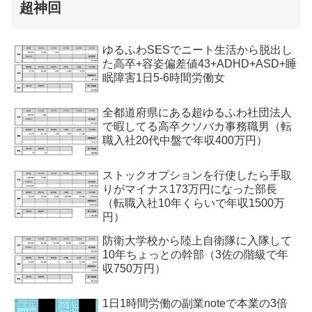
超神回
ゆるふわSESでニート生活から脱出し
た高卒+容姿偏差値43+ADHD+ASD+睡
眠障害1日5-6時間労働女
全都道府県にある超ゆるふわ社団法人
で暇してる高卒クソバカ事務職男（転
職入社20代中盤で年収400万円）
ストックオプションを行使したら手取
りがマイナス173万円になった部長
（転職入社10年くらいで年収1500万
円）
防衛大学校から陸上自衛隊に入隊して
10年ちょっとの幹部（3佐の階級で年
収750万円）
1日1時間労働の副業noteで本業の3倍