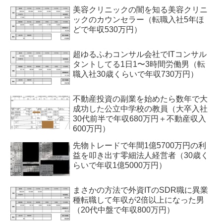
美容クリニックの闇を知る美容クリニ
ックのカウンセラー（転職入社5年ほ
どで年収530万円）
超ゆるふわコンサル会社でITコンサル
タントしてる1日1〜3時間労働男（転
職入社30歳くらいで年収730万円）
不動産投資の副業を始めたら数年で大
成功した公立中学校の教員（大卒入社
30代前半で年収680万円＋不動産収入
600万円）
先物トレードで年間1億5700万円の利
益を叩き出す零細法人経営者（30歳く
らいで年収1億5000万円）
まさかの方法で外資ITのSDR職に異業
種転職して年収が2倍以上になった男
（20代中盤で年収800万円）