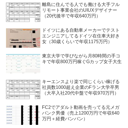
離島に住んでる人でも働ける大手フル
リモート事業会社のUIUXデザイナー
（20代後半で年収640万円）
ドイツにある自動車メーカーでテスト
エンジニアしてるドイツ在住車大好き
女（30歳くらいで年収1175万円）
東京大学で学びながら月80時間の手コ
キで年収800万円稼ぐGカップ女子大生
キーエンスより楽で同じくらい稼げる
社員数1000超え企業のFラン大学卒男
（大卒入社20代中盤で年収970万円）
FC2でアダルト動画を売ってる元メガ
バンク男優（売上1200万円で年収640
万円＋経費バンバン）