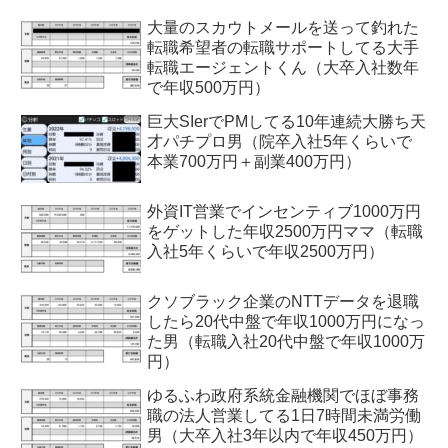
大量のスカウトメールを送って釣れた
転職希望者の転職サポートしてる大手
転職エージェントくん（大卒入社数年
で年収500万円）
巨大SIerでPMしてる10年連続大勝ち天
才パチプロ男（院卒入社5年くらいで
本業700万円＋副業400万円）
外資IT営業でインセンティブ1000万円
をゲットした年収2500万円ママ（転職
入社5年くらいで年収2500万円）
クソブラック企業のNTTデータを退職
したら20代中盤で年収1000万円になっ
た男（転職入社20代中盤で年収1000万
円）
ゆるふわ政府系統金融機関でほぼ事務
職の法人営業してる1日7時間未満労働
男（大卒入社3年以内で年収450万円）