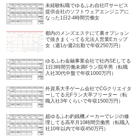
未経験転職でゆるふわ自社ITサービス
提供会社のソフトウェアエンジニアに
なった1日2-4時間労働女
都内のメンズエステにて裏オプション
で抜きまくってる元法人営業Eカップ
女（週1か週2出勤で年収250万円）
ゆるふわ金融事業会社で社内SEしてる
1日3時間労働未満Fラン院卒男（転職
入社30代中盤で年収1000万円）
外資系大手ゲーム会社でCGクリエイタ
ーしてる元Fラン大卒フリーター（転
職入社3年くらいで年収1500万円）
超ゆるふわ釣銭機メーカーでレジの修
理してる高卒月10時間労働男（転職入
社10年以内で年収450万円）