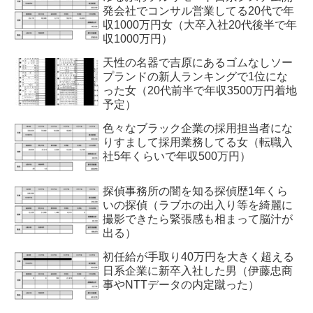
発会社でコンサル営業してる20代で年
収1000万円女（大卒入社20代後半で年
収1000万円）
天性の名器で吉原にあるゴムなしソー
プランドの新人ランキングで1位にな
った女（20代前半で年収3500万円着地
予定）
色々なブラック企業の採用担当者にな
りすまして採用業務してる女（転職入
社5年くらいで年収500万円）
探偵事務所の闇を知る探偵歴1年くら
いの探偵（ラブホの出入り等を綺麗に
撮影できたら緊張感も相まって脳汁が
出る）
初任給が手取り40万円を大きく超える
日系企業に新卒入社した男（伊藤忠商
事やNTTデータの内定蹴った）