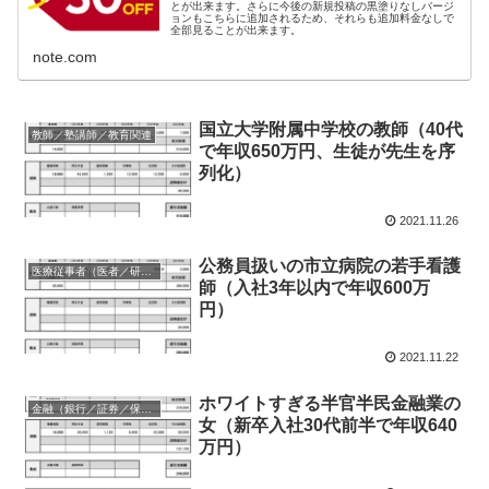
とが出来ます。さらに今後の新規投稿の黒塗りなしバージ
ョンもこちらに追加されるため、それらも追加料金なしで
全部見ることが出来ます。
note.com
国立大学附属中学校の教師（40代
教師／塾講師／教育関連
で年収650万円、生徒が先生を序
列化）
2021.11.26
公務員扱いの市立病院の若手看護
医療従事者（医者／研修医／看護師等）
師（入社3年以内で年収600万
円）
2021.11.22
ホワイトすぎる半官半民金融業の
金融（銀行／証券／保険等）
女（新卒入社30代前半で年収640
万円）