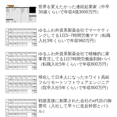
世界を変えたかった連続起業家（中卒
30歳くらいで年収4億3000万円）
ゆるふわ外資系製薬会社でマーケティ
ングしてる1日5~7時間労働ママ（転職
入社3年くらいで年収960万円）
ゆるふわ外資系製薬会社で積極的に家
事育児してる1日7時間労働薬剤師パパ
（転職入社5年くらいで年収800万円）
帰化して日本人になったホワイト高給
フルリモートソフトウェアエンジニア
（院卒入社5年くらいで年収900万円）
戦後直後に創業された会社のx代目の御
曹司（入社して早々に造反幹部とバト
ル）