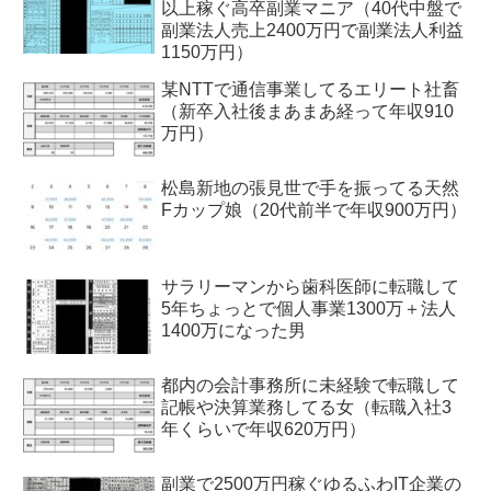
以上稼ぐ高卒副業マニア（40代中盤で
副業法人売上2400万円で副業法人利益
1150万円）
某NTTで通信事業してるエリート社畜
（新卒入社後まあまあ経って年収910
万円）
松島新地の張見世で手を振ってる天然
Fカップ娘（20代前半で年収900万円）
サラリーマンから歯科医師に転職して
5年ちょっとで個人事業1300万＋法人
1400万になった男
都内の会計事務所に未経験で転職して
記帳や決算業務してる女（転職入社3
年くらいで年収620万円）
副業で2500万円稼ぐゆるふわIT企業の