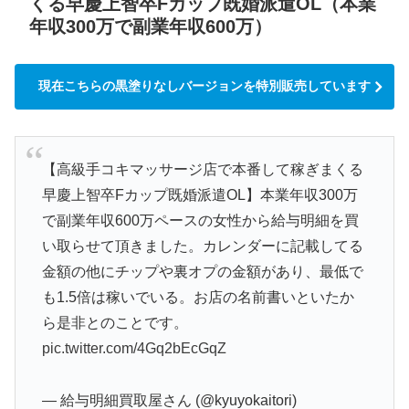
くる早慶上智卒Fカップ既婚派遣OL（本業
年収300万で副業年収600万）
現在こちらの黒塗りなしバージョンを特別販売しています
【高級手コキマッサージ店で本番して稼ぎまくる
早慶上智卒Fカップ既婚派遣OL】本業年収300万
で副業年収600万ペースの女性から給与明細を買
い取らせて頂きました。カレンダーに記載してる
金額の他にチップや裏オプの金額があり、最低で
も1.5倍は稼いでいる。お店の名前書いといたか
ら是非とのことです。
pic.twitter.com/4Gq2bEcGqZ
— 給与明細買取屋さん (@kyuyokaitori)