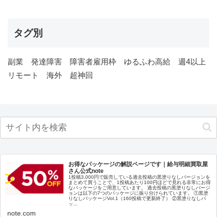
タグ別
副業
発達障害
障害者雇用枠
ゆるふわ高給
週4以上
リモート
海外
超神回
お得なパッケージの解説ページです｜給与明細買取屋
さん公式note
1投稿3,000円で販売している過去投稿の黒塗りなしバージョンを
まとめて買うことで、1投稿あたり100円ほどで見れる非常にお得
なパッケージをご用意しています。 過去投稿の黒塗りなしバージ
ョンは以下の7つのパッケージに振り分けられています。 ①黒塗
りなしパッケージVol.1（160投稿で更新終了） ②黒塗りなしパ
ッ...
note.com