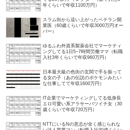
年くらいで年収1100万円）
スラム街から這い上がったベテラン開
業医（60歳くらいで年収3000万円オー
バー）
ゆるふわ外資系製薬会社でマーケティ
ングしてる1日5~7時間労働ママ（転職
入社3年くらいで年収960万円）
日本最大級の色街の玄関で手を振って
る女の子（あの伝説のポケモンみたい
な仕事してて年収1600万円）
IT企業でマーケティングしてる低身長
エロ可愛い系アラサーバツイチ女（30
歳くらいで年収720万円）
NTTにいるNの意志が全く感じられな
い法人営業マン（転職入社30歳くらい