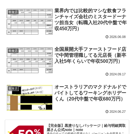
業界内では比較的マシな飲食フラ
飲食店
ンチャイズ会社のミスタードーナ
ツ担当女（転職入社20代中盤で年
収450万円）
2026.06.08
全国展開大手ファーストフード店
飲食店
で中間管理職してる元店長（新卒
入社5年くらいで年収500万円）
2024.09.17
オーストラリアのマクドナルドで
飲食店
バイトしてるワーキングホリデー
くん（20代中盤で年収680万円）
2024.06.27
【完全版】黒塗りなしパッケージ｜給与明細買取
屋さん公式note｜note
過去のすべての投稿の黒塗りなしバージョンを全部見るこ