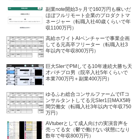
副業note開始3ヶ月で160万円も稼いだ
ほぼフルリモート企業のプロダクトマ
ネージャー（転職入社40歳くらいで年
収1100万円）
高給ホワイトAIベンチャーで事業企画
してる元高卒フリーター（転職入社3
年以内で年収800万円）
巨大SIerでPMしてる10年連続大勝ち天
才パチプロ男（院卒入社5年くらいで
本業700万円＋副業400万円）
ゆるふわ総合コンサルファームでITコ
ンサルタントしてる元SIer1日MAX5時
間労働女（転職入社3年以内で年収750
万円）
AVtuberとして成人向けの実演音声を
売ってる女（鬱で働けない状態になり
数年で年収800万円）