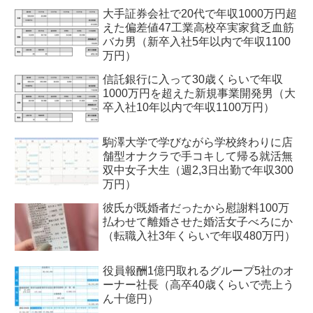
大手証券会社で20代で年収1000万円超
えた偏差値47工業高校卒実家貧乏血筋
バカ男（新卒入社5年以内で年収1100
万円）
信託銀行に入って30歳くらいで年収
1000万円を超えた新規事業開発男（大
卒入社10年以内で年収1100万円）
駒澤大学で学びながら学校終わりに店
舗型オナクラで手コキして帰る就活無
双中女子大生（週2,3日出勤で年収300
万円）
彼氏が既婚者だったから慰謝料100万
払わせて離婚させた婚活女子べろにか
（転職入社3年くらいで年収480万円）
役員報酬1億円取れるグループ5社のオ
ーナー社長（高卒40歳くらいで売上う
ん十億円）