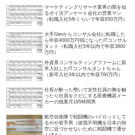
マーケティングリサーチ業界の闇を知
るポイ活アンケート会社の営業マン
（転職入社5年くらいで年収650万円）
大手SIerからコンサル会社に転職した
ら年収4000万円弱になったITコンサル
タント（転職入社5年以内で年収3800
万円）
外資系コンサルティングファームに新
卒入社したITコンサルタントちゃん
（新卒入社3年以内で年収700万円）
社長が酔った勢いで女性社員の胸を触
ったり社員をクビにする医療機器メー
カーの残業月185時間男
航空自衛隊で戦闘機のパイロットして
るやや若手男（彼我不明機を日本の領
空に近づかせないために戦闘機で通せ
んぼう）