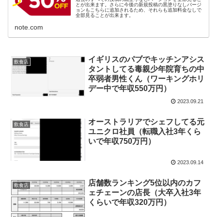
とが出来ます。さらに今後の新規投稿の黒塗りなしバージ
ョンもこちらに追加されるため、それらも追加料金なしで
全部見ることが出来ます。
note.com
イギリスのパブでキッチンアシス
飲食店
タントしてる毒親少年院育ちの中
卒弱者男性くん（ワーキングホリ
デー中で年収550万円）
2023.09.21
オーストラリアでシェフしてる元
飲食店
ユニクロ社員（転職入社3年くら
いで年収750万円）
2023.09.14
店舗数ランキング5位以内のカフ
飲食店
ェチェーンの店長（大卒入社3年
くらいで年収320万円）