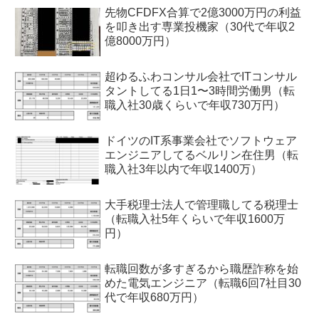
先物CFDFX合算で2億3000万円の利益
を叩き出す専業投機家（30代で年収2
億8000万円）
超ゆるふわコンサル会社でITコンサル
タントしてる1日1〜3時間労働男（転
職入社30歳くらいで年収730万円）
ドイツのIT系事業会社でソフトウェア
エンジニアしてるベルリン在住男（転
職入社3年以内で年収1400万）
大手税理士法人で管理職してる税理士
（転職入社5年くらいで年収1600万
円）
転職回数が多すぎるから職歴詐称を始
めた電気エンジニア（転職6回7社目30
代で年収680万円）