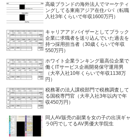
高級ブランドの海外法人でマーケティ
ングしてる東南アジア在住パパ（転職
入社3年くらいで年収1600万円）
キャリアアドバイザーとしてブラック
企業に求職者を送り込んでいた過去を
持つ採用担当者（30歳くらいで年収
550万円）
ホワイト企業ランキング最高位企業で
働くITサービス企画開発保守運用男
（大卒入社10年くらいで年収1138万
円）
税務署の法人課税部門で税務調査して
る国税専門官（大卒入社3年以内で年
収450万円）
同人AV販売の副業を女の子の出演ギャ
ラ0円でしてるAV男優大学院生