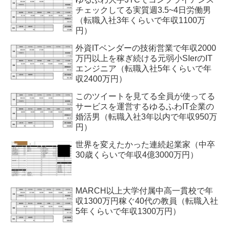
チェックしてる実質週3.5~4日労働男
（転職入社3年くらいで年収1100万
円）
外資ITベンダーの技術営業で年収2000
万円以上を稼ぎ続ける元弱小SIerのIT
エンジニア（転職入社5年くらいで年
収2400万円）
このツイートを見てる全員が使ってる
サービスを運営するゆるふわIT企業の
婚活男（転職入社3年以内で年収950万
円）
世界を変えたかった連続起業家（中卒
30歳くらいで年収4億3000万円）
MARCH以上大学付属中高一貫校で年
収1300万円稼ぐ40代の教員（転職入社
5年くらいで年収1300万円）