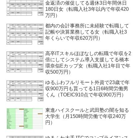
金返済の催促してる週休3日年間休日
180日女（転職入社3年以内で年収420
万円）
都内の会計事務所に未経験で転職して
記帳や決算業務してる女（転職入社3
年くらいで年収620万円）
高卒ITスキルほぼなしの転職で年収を2
倍にしてシステム導入支援してる橋本
環奈似Eカップ女（転職入社1年目で年
収500万円）
ゆるふわフルリモート外資で23歳で年
収900万円も貰ってる1日6時間労働男
くん（TOEIC910点で年収900万円）
東進ハイスクールと武田塾の闇を知る
大学生（月150時間労働で年収240万
円）
ゆるふわ大手JTCでコンプライアンス