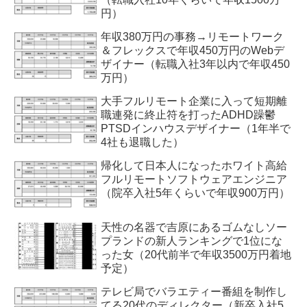
円）
年収380万円の事務→リモートワーク
＆フレックスで年収450万円のWebデ
ザイナー（転職入社3年以内で年収450
万円）
大手フルリモート企業に入って短期離
職連発に終止符を打ったADHD躁鬱
PTSDインハウスデザイナー（1年半で
4社も退職した）
帰化して日本人になったホワイト高給
フルリモートソフトウェアエンジニア
（院卒入社5年くらいで年収900万円）
天性の名器で吉原にあるゴムなしソー
プランドの新人ランキングで1位にな
った女（20代前半で年収3500万円着地
予定）
テレビ局でバラエティー番組を制作し
てる20代のディレクター（新卒入社5