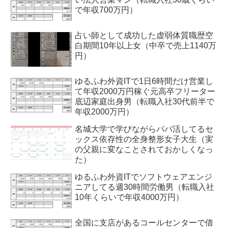
で年収700万円）
占い師として成功した虚弱体質職歴空
白期間10年以上女（中卒で売上1140万
円）
ゆるふわ外資ITで1日6時間だけ営業し
て年収2000万円稼ぐ元高卒フリーター
底辺家庭出身男（転職入社30代前半で
年収2000万円）
名城大学で学びながらパパ活してるセ
ックス依存性の全身整形女子大生（実
の父親に変なことされておかしくなっ
た）
ゆるふわ外資ITでソフトウェアエンジ
ニアしてる週30時間労働男（転職入社
10年くらいで年収4000万円）
全国に支店があるコールセンターで借