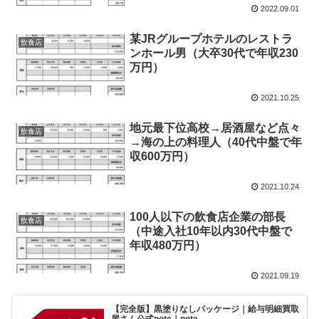
2022.09.01
某JRグループホテルのレストラ
飲食店
ンホール男（大卒30代で年収230
万円）
2021.10.25
地元最下位高校→居酒屋など点々
飲食店
→海の上の料理人（40代中盤で年
収600万円）
2021.10.24
100人以下の飲食店企業の部長
飲食店
（中途入社10年以内30代中盤で
年収480万円）
2021.09.19
【完全版】黒塗りなしパッケージ｜給与明細買取