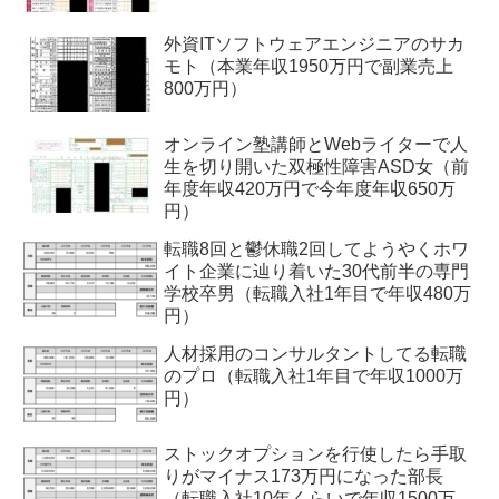
外資ITソフトウェアエンジニアのサカ
モト（本業年収1950万円で副業売上
800万円）
オンライン塾講師とWebライターで人
生を切り開いた双極性障害ASD女（前
年度年収420万円で今年度年収650万
円）
転職8回と鬱休職2回してようやくホワ
イト企業に辿り着いた30代前半の専門
学校卒男（転職入社1年目で年収480万
円）
人材採用のコンサルタントしてる転職
のプロ（転職入社1年目で年収1000万
円）
ストックオプションを行使したら手取
りがマイナス173万円になった部長
（転職入社10年くらいで年収1500万