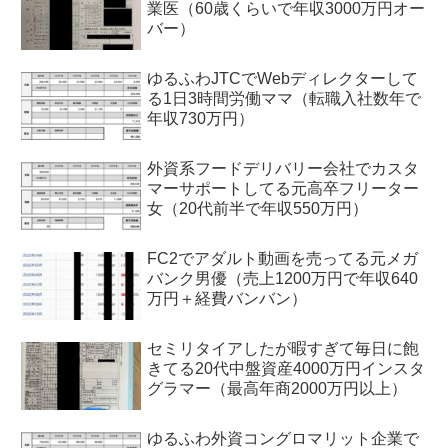
業医（60歳くらいで年収3000万円オー
バー）
ゆるふわJTCでWebディレクターして
る1日3時間労働ママ（転職入社数年で
年収730万円）
外資系フードデリバリー会社でカスタ
マーサポートしてる元高卒フリーター
女（20代前半で年収550万円）
FC2でアダルト動画を売ってる元メガ
バンク男優（売上1200万円で年収640
万円＋経費バンバン）
セミリタイアしたが暇すぎて毎日に飽
きてる20代中盤資産4000万円インスタ
グラマー（最高年商2000万円以上）
ゆるふわ外資コングロマリット企業で