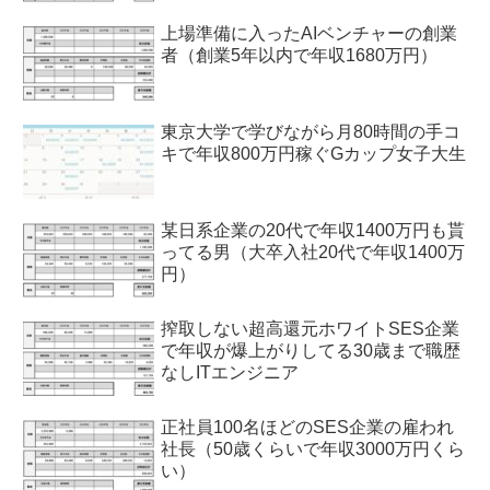
上場準備に入ったAIベンチャーの創業
者（創業5年以内で年収1680万円）
東京大学で学びながら月80時間の手コ
キで年収800万円稼ぐGカップ女子大生
某日系企業の20代で年収1400万円も貰
ってる男（大卒入社20代で年収1400万
円）
搾取しない超高還元ホワイトSES企業
で年収が爆上がりしてる30歳まで職歴
なしITエンジニア
正社員100名ほどのSES企業の雇われ
社長（50歳くらいで年収3000万円くら
い）