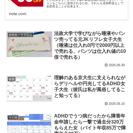
ョンもこちらに追加されるため、それらも追加料金なしで
全部見ることが出来ます。
note.com
法政大学で学びながら唾液やパン
大学生／大学院生
ツ売ってる元JKリフレ女子大生
（唾液は仕入れ0円で2000円以上
で売れる、パンツは仕入れ値の10
倍で売れる）
2025.05.30
理解のある京大生に支えられなが
夜職
らデリヘルや円光してるADHD女
子大生（彼氏は私が風俗してるこ
と知ってる）
2025.05.15
ADHDでうつ病だったから障害年
その他
金申請したら一撃で過去分320万
もらえた女（バイト年収85万で障