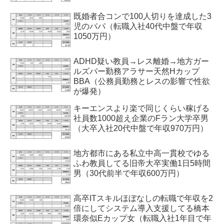
既婚者合コンで100人切りを達成した3
児のパパ（転職入社40代中盤で年収
1050万円）
ADHD疑い教員→レス離婚→地方ガー
ルズバー勤務アラサー天然Hカップ
BBA（公務員勤務とレスの影響で性欲
が爆発）
キーエンスより楽で同じくらい稼げる
社員数1000超え企業のFラン大学卒男
（大卒入社20代中盤で年収970万円）
地方都市にある私立中高一貫校でゆる
ふわ教員してる旧帝大卒実働1日5時間
男（30代前半で年収600万円）
高卒ITスキルほぼなしの転職で年収を2
倍にしてシステム導入支援してる橋本
環奈似Eカップ女（転職入社1年目で年