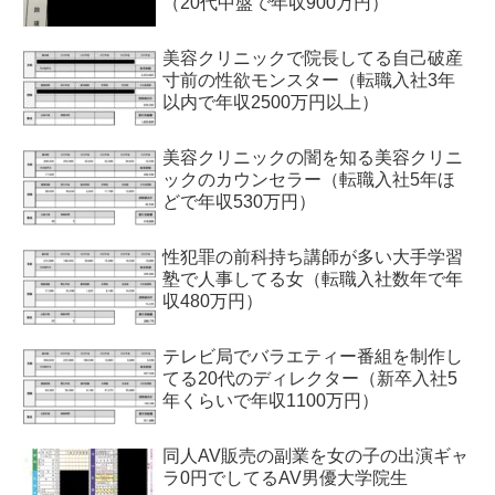
（20代中盤で年収900万円）
美容クリニックで院長してる自己破産
寸前の性欲モンスター（転職入社3年
以内で年収2500万円以上）
美容クリニックの闇を知る美容クリニ
ックのカウンセラー（転職入社5年ほ
どで年収530万円）
性犯罪の前科持ち講師が多い大手学習
塾で人事してる女（転職入社数年で年
収480万円）
テレビ局でバラエティー番組を制作し
てる20代のディレクター（新卒入社5
年くらいで年収1100万円）
同人AV販売の副業を女の子の出演ギャ
ラ0円でしてるAV男優大学院生