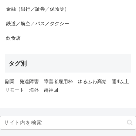
金融（銀行／証券／保険等）
鉄道／航空／バス／タクシー
飲食店
タグ別
副業
発達障害
障害者雇用枠
ゆるふわ高給
週4以上
リモート
海外
超神回