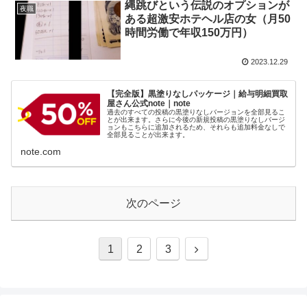
縄跳びという伝説のオプションが
夜職
ある超激安ホテヘル店の女（月50
時間労働で年収150万円）
2023.12.29
【完全版】黒塗りなしパッケージ｜給与明細買取
屋さん公式note｜note
過去のすべての投稿の黒塗りなしバージョンを全部見るこ
とが出来ます。さらに今後の新規投稿の黒塗りなしバージ
ョンもこちらに追加されるため、それらも追加料金なしで
全部見ることが出来ます。
note.com
次のページ
1
2
3