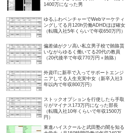
1400万になった男
ゆるふわベンチャーでWebマーケティ
ングしてる月120h労働ADHDほぼ確女
（転職入社5年くらいで年収650万円）
偏差値がクソ高い私立男子校で賄賂貰
いながらゆるく働いてる20代の教員
（20代後半で年収770万円＋賄賂）
外資ITに新卒で入ってサポートエンジ
ニアしてる人生充実中女（新卒入社3
年以内で年収800万円）
ストックオプションを行使したら手取
りがマイナス173万円になった部長
（転職入社10年くらいで年収1500万
円）
東進ハイスクールと武田塾の闇を知る