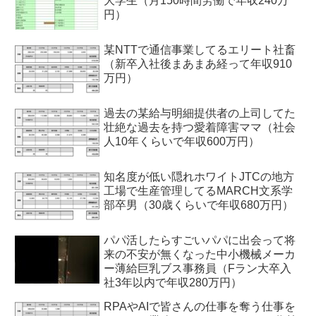
大学生（月150時間労働で年収240万
円）
某NTTで通信事業してるエリート社畜
（新卒入社後まあまあ経って年収910
万円）
過去の某給与明細提供者の上司してた
壮絶な過去を持つ愛着障害ママ（社会
人10年くらいで年収600万円）
知名度が低い隠れホワイトJTCの地方
工場で生産管理してるMARCH文系学
部卒男（30歳くらいで年収680万円）
パパ活したらすごいパパに出会って将
来の不安が無くなった中小機械メーカ
ー薄給巨乳ブス事務員（Fラン大卒入
社3年以内で年収280万円）
RPAやAIで皆さんの仕事を奪う仕事を