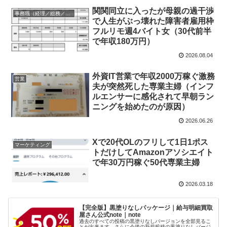
関関同立に入ったが母親の過干渉
事務職（経理／総務／法務等）
で人生がぶっ壊れた障害者雇用枠
フルリモ週4バイト女（30代前半
で年収180万円）
2026.08.04
外資IT営業で年収2000万稼ぐ激務
営業
夫が突然死した専業主婦（インフ
ルエンサーに感化されて早朝ラン
ニングを始めたのが原因）
2026.06.26
Xで20代OLのフリして1日1ポス
マーケティング
トだけしてAmazonアソシエイト
で年30万円稼ぐ50代専業主婦
2026.03.18
【完全版】黒塗りなしパッケージ｜給与明細買取
屋さん公式note｜note
過去のすべての投稿の黒塗りなしバージョンを全部見るこ
とが出来ます。さらに今後の新規投稿の黒塗りなしバージ