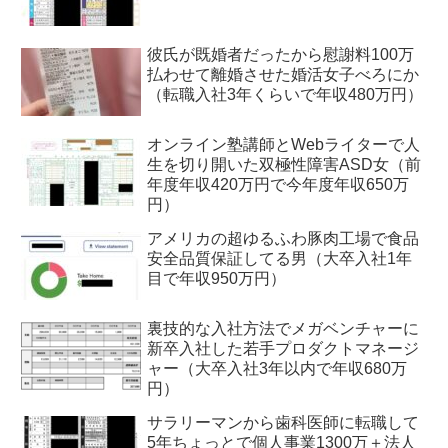
彼氏が既婚者だったから慰謝料100万
払わせて離婚させた婚活女子べろにか
（転職入社3年くらいで年収480万円）
オンライン塾講師とWebライターで人
生を切り開いた双極性障害ASD女（前
年度年収420万円で今年度年収650万
円）
アメリカの超ゆるふわ豚肉工場で食品
安全品質保証してる男（大卒入社1年
目で年収950万円）
裏技的な入社方法でメガベンチャーに
新卒入社した若手プロダクトマネージ
ャー（大卒入社3年以内で年収680万
円）
サラリーマンから歯科医師に転職して
5年ちょっとで個人事業1300万＋法人