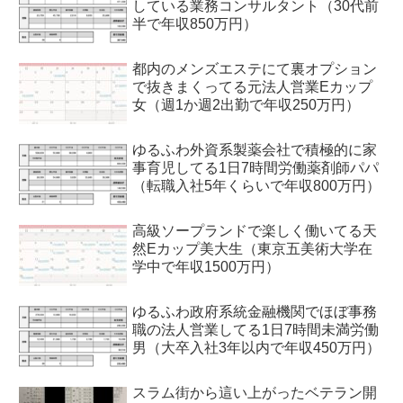
している業務コンサルタント（30代前
半で年収850万円）
都内のメンズエステにて裏オプション
で抜きまくってる元法人営業Eカップ
女（週1か週2出勤で年収250万円）
ゆるふわ外資系製薬会社で積極的に家
事育児してる1日7時間労働薬剤師パパ
（転職入社5年くらいで年収800万円）
高級ソープランドで楽しく働いてる天
然Eカップ美大生（東京五美術大学在
学中で年収1500万円）
ゆるふわ政府系統金融機関でほぼ事務
職の法人営業してる1日7時間未満労働
男（大卒入社3年以内で年収450万円）
スラム街から這い上がったベテラン開