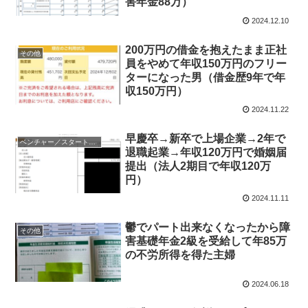
害年金88万）
2024.12.10
200万円の借金を抱えたまま正社
その他
員をやめて年収150万円のフリー
ターになった男（借金歴9年で年
収150万円）
2024.11.22
早慶卒→新卒で上場企業→2年で
ベンチャー／スタートアップ／経営者
退職起業→年収120万円で婚姻届
提出（法人2期目で年収120万
円）
2024.11.11
鬱でパート出来なくなったから障
その他
害基礎年金2級を受給して年85万
の不労所得を得た主婦
2024.06.18