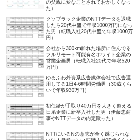
の父親に変なことされておかしくなっ
た）
クソブラック企業のNTTデータを退職
したら20代中盤で年収1000万円になっ
た男（転職入社20代中盤で年収1000万
円）
会社から300km離れた場所に住んでる
フルリモート可能有名ホワイト企業の
営業企画男（転職入社20代で年収520
万円）
ゆるふわ外資系広告媒体会社で広告運
用してる1日4-6時間労働男（30歳くら
いで年収930万円）
初任給が手取り40万円を大きく超える
日系企業に新卒入社した男（伊藤忠商
事やNTTデータの内定蹴った）
NTTにいるNの意志が全く感じられな