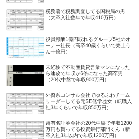
税務署で税務調査してる国税局の男
（大卒入社数年で年収410万円）
役員報酬1億円取れるグループ5社のオ
ーナー社長（高卒40歳くらいで売上う
ん十億円）
未経験で不動産賃貸営業マンになった
ら速攻で年収が6倍になった高卒男
（20代中盤で年収900万円）
外資系コンサル会社でゆるふわチーム
リーダーしてる元SE低学歴女（転職入
社3年くらいで年収850万円）
超有名証券会社の20代中盤で年収1200
万円も貰ってる投資銀行部門くん（新
卒入社3年以内で年収1200万円）