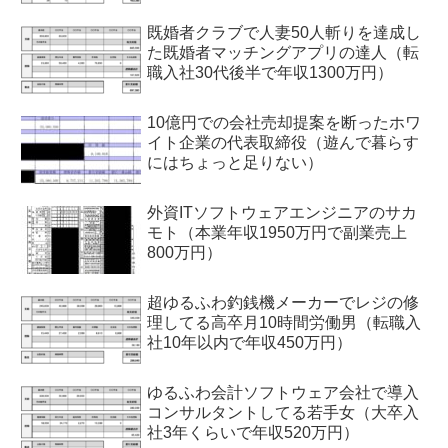
既婚者クラブで人妻50人斬りを達成し
た既婚者マッチングアプリの達人（転
職入社30代後半で年収1300万円）
10億円での会社売却提案を断ったホワ
イト企業の代表取締役（遊んで暮らす
にはちょっと足りない）
外資ITソフトウェアエンジニアのサカ
モト（本業年収1950万円で副業売上
800万円）
超ゆるふわ釣銭機メーカーでレジの修
理してる高卒月10時間労働男（転職入
社10年以内で年収450万円）
ゆるふわ会計ソフトウェア会社で導入
コンサルタントしてる若手女（大卒入
社3年くらいで年収520万円）