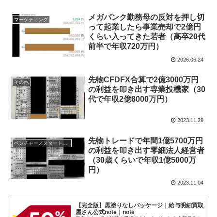
メガバンク勤務母の反対を押し切
マーケティング
って起業したら事業売却で2億円
くらい入ってきた若者（高卒20代
前半で年収720万円）
2026.06.24
先物CFDFX合算で2億3000万円
その他
の利益を叩き出す専業投機家（30
代で年収2億8000万円）
2023.11.29
先物トレードで年間1億5700万円
ベンチャー／スタートアップ／経営者
の利益を叩き出す零細法人経営者
（30歳くらいで年収1億5000万
円）
2023.11.04
【完全版】黒塗りなしパッケージ｜給与明細買取
屋さん公式note｜note