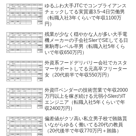
ゆるふわ大手JTCでコンプライアンス
チェックしてる実質週3.5~4日労働男
（転職入社3年くらいで年収1100万
円）
残業が少なく穏やかな人が多い大手電
機メーカーの子会社SIerでSEしてる日
東駒専レベル卒男（転職入社5年くら
いで年収650万円）
外資系フードデリバリー会社でカスタ
マーサポートしてる元高卒フリーター
女（20代前半で年収550万円）
外資ITベンダーの技術営業で年収2000
万円以上を稼ぎ続ける元弱小SIerのIT
エンジニア（転職入社5年くらいで年
収2400万円）
偏差値がクソ高い私立男子校で賄賂貰
いながらゆるく働いてる20代の教員
（20代後半で年収770万円＋賄賂）