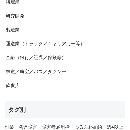
海運業
研究開発
製造業
運送業（トラック／キャリアカー等）
金融（銀行／証券／保険等）
鉄道／航空／バス／タクシー
飲食店
タグ別
副業
発達障害
障害者雇用枠
ゆるふわ高給
週4以上