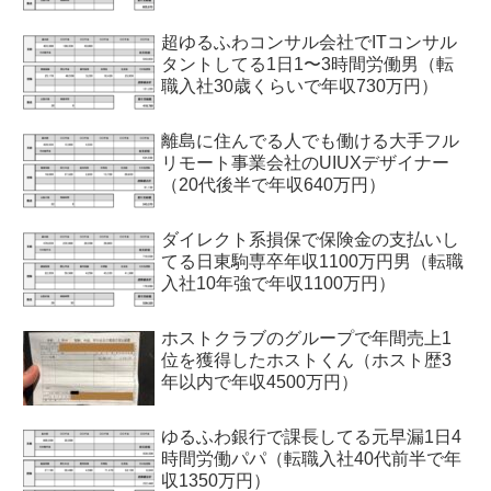
超ゆるふわコンサル会社でITコンサル
タントしてる1日1〜3時間労働男（転
職入社30歳くらいで年収730万円）
離島に住んでる人でも働ける大手フル
リモート事業会社のUIUXデザイナー
（20代後半で年収640万円）
ダイレクト系損保で保険金の支払いし
てる日東駒専卒年収1100万円男（転職
入社10年強で年収1100万円）
ホストクラブのグループで年間売上1
位を獲得したホストくん（ホスト歴3
年以内で年収4500万円）
ゆるふわ銀行で課長してる元早漏1日4
時間労働パパ（転職入社40代前半で年
収1350万円）