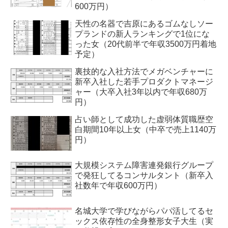
600万円）
天性の名器で吉原にあるゴムなしソー
プランドの新人ランキングで1位にな
った女（20代前半で年収3500万円着地
予定）
裏技的な入社方法でメガベンチャーに
新卒入社した若手プロダクトマネージ
ャー（大卒入社3年以内で年収680万
円）
占い師として成功した虚弱体質職歴空
白期間10年以上女（中卒で売上1140万
円）
大規模システム障害連発銀行グループ
で発狂してるコンサルタント（新卒入
社数年で年収600万円）
名城大学で学びながらパパ活してるセ
ックス依存性の全身整形女子大生（実