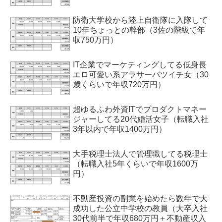
防衛大学校から陸上自衛隊に入隊して
10年ちょっとの幹部（3佐の階級で年
収750万円）
IT企業でマーケティングしてる低身長
エロ可愛い系アラサーバツイチ女（30
歳くらいで年収720万円）
超ゆるふわ外資ITでプロダクトマネー
ジャーしてる20代婚活女子（転職入社
3年以内で年収1400万円）
大手税理士法人で管理職してる税理士
（転職入社5年くらいで年収1600万
円）
不動産投資の副業を始めたら数年で大
成功した公立中学校の教員（大卒入社
30代前半で年収680万円＋不動産収入