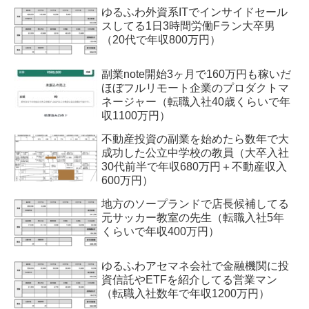
ゆるふわ外資系ITでインサイドセール
スしてる1日3時間労働Fラン大卒男
（20代で年収800万円）
副業note開始3ヶ月で160万円も稼いだ
ほぼフルリモート企業のプロダクトマ
ネージャー（転職入社40歳くらいで年
収1100万円）
不動産投資の副業を始めたら数年で大
成功した公立中学校の教員（大卒入社
30代前半で年収680万円＋不動産収入
600万円）
地方のソープランドで店長候補してる
元サッカー教室の先生（転職入社5年
くらいで年収400万円）
ゆるふわアセマネ会社で金融機関に投
資信託やETFを紹介してる営業マン
（転職入社数年で年収1200万円）