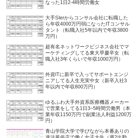
なった1日2-4時間労働女
大手SIerからコンサル会社に転職した
ら年収4000万円弱になったITコンサル
タント（転職入社5年以内で年収3800
万円）
超有名ネットワークビジネス会社でマ
ーケティングしてる東大早慶卒女（転
職入社3年くらいで年収1000万円）
外資ITに新卒で入ってサポートエンジ
ニアしてる人生充実中女（新卒入社3
年以内で年収800万円）
ゆるふわ大手外資系医療機器メーカー
で営業をしてる1日3~5時間労働男（本
業年収1150万円で副業法人利益1200万
円）
青山学院大学で学びながら本番ありの
違法風俗店で働く女子大生（週2出勤