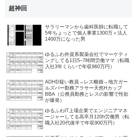
超神回
サラリーマンから歯科医師に転職して
5年ちょっとで個人事業1300万＋法人
1400万になった男
ゆるふわ外資系製薬会社でマーケティ
ングしてる1日5~7時間労働ママ（転職
入社3年くらいで年収960万円）
ADHD疑い教員→レス離婚→地方ガー
ルズバー勤務アラサー天然Hカップ
BBA（公務員勤務とレスの影響で性欲
が爆発）
ゆるふわIT上場企業でエンジニアマネ
ージャーしてる高卒月120h労働男（転
職入社20代後半で年収900万円）