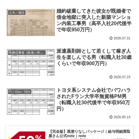
婚約破棄してきた彼女が既婚者で
土木／建設
借金地獄に突入した新築マンショ
ン内装工事男（高卒入社20代後半
で年収950万円）
2026.07.31
派遣薬剤師として若くして稼ぎ人
医療従事者（医者／研修医／看護師等）
生を楽しんでる男（転職入社30歳
くらいで年収900万円）
2026.07.23
トヨタ系システム会社でパワハラ
IT／SIer／SES
されたFラン大学卒無資格PM男
（転職入社30代後半で年収950万
円）
2026.05.14
【完全版】黒塗りなしパッケージ｜給与明細買取
屋さん公式note｜note