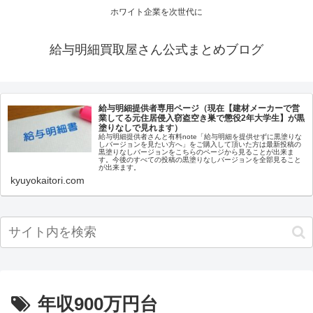
ホワイト企業を次世代に
給与明細買取屋さん公式まとめブログ
給与明細提供者専用ページ（現在【建材メーカーで営
業してる元住居侵入窃盗空き巣で懲役2年大学生】が黒
塗りなしで見れます）
給与明細提供者さんと有料note「給与明細を提供せずに黒塗りな
しバージョンを見たい方へ」をご購入して頂いた方は最新投稿の
黒塗りなしバージョンをこちらのページから見ることが出来ま
す。今後のすべての投稿の黒塗りなしバージョンを全部見ること
が出来ます。
kyuyokaitori.com
年収900万円台