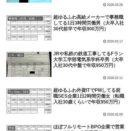
2026.03.26
超ゆるふわ高給メーカーで事務職
事務職（経理／総務／法務等）
してる1日3時間労働男（大卒入社
30代前半で年収900万円）
2026.03.17
JRや私鉄の鉄道工事してるFラン
土木／建設
大学工学部電気系学科卒男（大卒
入社30代中盤で年収950万円）
2026.02.11
超ゆるふわ外資ITでPMしてる前
IT／SIer／SES
職SES企業1日2時間労働女（転職
入社30歳くらいで年収950万円）
2026.02.05
ほぼフルリモートBPO企業で営業
営業