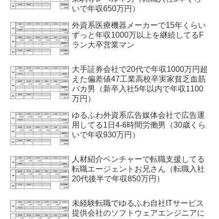
いで年収650万円）
外資系医療機器メーカーで15年くらい
ずっと年収1000万以上を継続してるF
ラン大卒営業マン
大手証券会社で20代で年収1000万円超
えた偏差値47工業高校卒実家貧乏血筋
バカ男（新卒入社5年以内で年収1100
万円）
ゆるふわ外資系広告媒体会社で広告運
用してる1日4-6時間労働男（30歳くら
いで年収930万円）
人材紹介ベンチャーで転職支援してる
転職エージェントお兄さん（転職入社
20代後半で年収850万円）
未経験転職でゆるふわ自社ITサービス
提供会社のソフトウェアエンジニアに