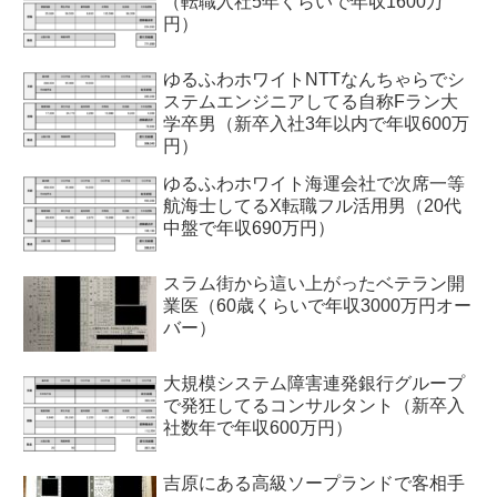
（転職入社5年くらいで年収1600万
円）
ゆるふわホワイトNTTなんちゃらでシ
ステムエンジニアしてる自称Fラン大
学卒男（新卒入社3年以内で年収600万
円）
ゆるふわホワイト海運会社で次席一等
航海士してるX転職フル活用男（20代
中盤で年収690万円）
スラム街から這い上がったベテラン開
業医（60歳くらいで年収3000万円オー
バー）
大規模システム障害連発銀行グループ
で発狂してるコンサルタント（新卒入
社数年で年収600万円）
吉原にある高級ソープランドで客相手