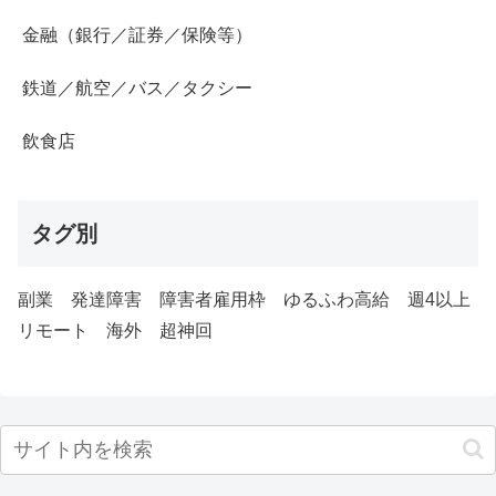
金融（銀行／証券／保険等）
鉄道／航空／バス／タクシー
飲食店
タグ別
副業
発達障害
障害者雇用枠
ゆるふわ高給
週4以上
リモート
海外
超神回