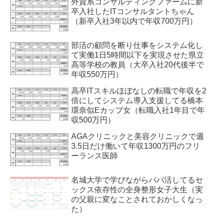
外資系コンサルティングファームに新
卒入社したITコンサルタントちゃん
（新卒入社3年以内で年収700万円）
部活の顧問を断り仕事をシステム化し
て実働1日5時間以下を実現させた県立
高等学校の教員（大卒入社20代後半で
年収550万円）
高卒ITスキルほぼなしの転職で年収を2
倍にしてシステム導入支援してる橋本
環奈似Eカップ女（転職入社1年目で年
収500万円）
AGAクリニックと美容クリニックで週
3.5日だけ働いて年収1300万円のフリ
ーランス医師
名城大学で学びながらパパ活してるセ
ックス依存性の全身整形女子大生（実
の父親に変なことされておかしくなっ
た）