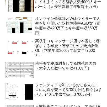
にイキまくってる経験人数4000人オー
バー女（元美容部員で年収数千万円）
オンライン塾講師とWebライターで人
生を切り開いた双極性障害ASD女（前
年度年収420万円で今年度年収650万
円）
高級手コキマッサージ店で本番して稼
ぎまくる早慶上智卒Fカップ既婚派遣
OL（本業年収300万で副業年収600
万）
税務署で税務調査してる国税局の男
（大卒入社数年で年収410万円）
ファンティアでXにいるおじさんにエ
ロい写真を売って3700万円も稼ぐおば
さん（40代中盤で売上3700万円）
人材採用のコンサルタントしてる転職