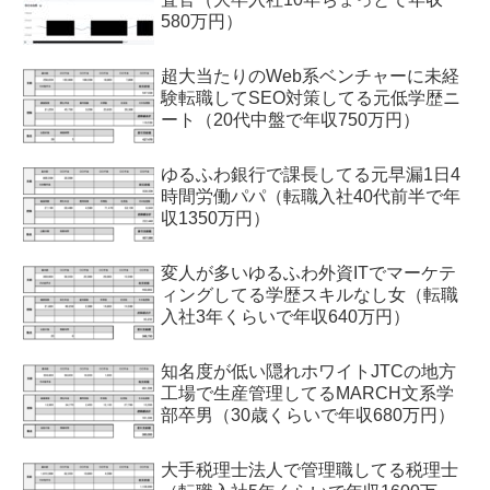
580万円）
超大当たりのWeb系ベンチャーに未経
験転職してSEO対策してる元低学歴ニ
ート（20代中盤で年収750万円）
ゆるふわ銀行で課長してる元早漏1日4
時間労働パパ（転職入社40代前半で年
収1350万円）
変人が多いゆるふわ外資ITでマーケテ
ィングしてる学歴スキルなし女（転職
入社3年くらいで年収640万円）
知名度が低い隠れホワイトJTCの地方
工場で生産管理してるMARCH文系学
部卒男（30歳くらいで年収680万円）
大手税理士法人で管理職してる税理士