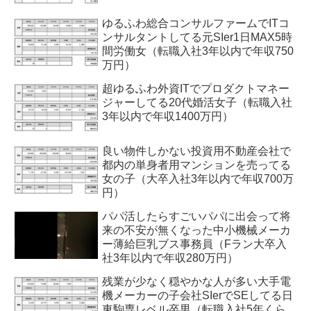
ゆるふわ総合コンサルファームでITコ
ンサルタントしてる元SIer1日MAX5時
間労働女（転職入社3年以内で年収750
万円）
超ゆるふわ外資ITでプロダクトマネー
ジャーしてる20代婚活女子（転職入社
3年以内で年収1400万円）
良い物件しかない投資用不動産会社で
都内の単身者用マンションを売ってる
女の子（大卒入社3年以内で年収700万
円）
パパ活したらすごいパパに出会って将
来の不安が無くなった中小機械メーカ
ー薄給巨乳ブス事務員（Fラン大卒入
社3年以内で年収280万円）
残業が少なく穏やかな人が多い大手電
機メーカーの子会社SIerでSEしてる日
東駒専レベル卒男（転職入社5年くら