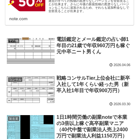
過去のすべての投稿の黒塗りなしバージョンを全部見るこ
とが出来ます。さらに今後の新規投稿の黒塗りなしバージ
ョンもこちらに追加されるため、それらも追加料金なしで
全部見ることが出来ます。
note.com
電話鑑定とメール鑑定の占い師1
その他
年目の21歳で年収960万円も稼ぐ
元中卒ニート男くん
2026.04.06
戦略コンサルTier上位会社に新卒
コンサル
入社して1年くらい経った男（新
卒入社1年目で年収900万円）
2026.03.30
1日1時間労働の副業noteで本業
製造業
の3倍以上稼ぐ高卒副業マニア
（40代中盤で副業法人売上2400
万円で副業法人利益1150万円）