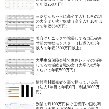
で年収250万円）
三菱なんちゃらに高卒で入社しその辺
の大卒より稼ぐ奴隷（高卒入社10年ほ
どで年収664万円）
美容クリニックで院長してる自己破産
寸前の性欲モンスター（転職入社3年
以内で年収2500万円以上）
大手生命保険会社で生保レディの指導
してる地域総合職の女（大卒入社5年
くらいで年収500万円）
情報商材販売者を裏で操っている男
（法人1年目で年収0円、利益9000万
円）
副業で月100万円稼ぐ国税庁の国税調
査官（大卒入社10年ちょっとで年収