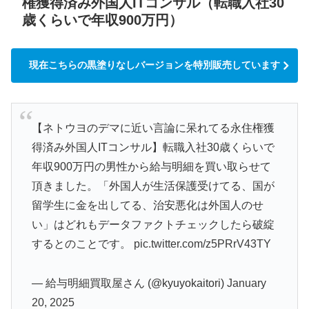
権獲得済み外国人ITコンサル（転職入社30
歳くらいで年収900万円）
現在こちらの黒塗りなしバージョンを特別販売しています
【ネトウヨのデマに近い言論に呆れてる永住権獲
得済み外国人ITコンサル】転職入社30歳くらいで
年収900万円の男性から給与明細を買い取らせて
頂きました。「外国人が生活保護受けてる、国が
留学生に金を出してる、治安悪化は外国人のせ
い」はどれもデータファクトチェックしたら破綻
するとのことです。
pic.twitter.com/z5PRrV43TY
— 給与明細買取屋さん (@kyuyokaitori)
January
20, 2025