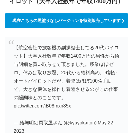
イロット（大卒入社数年で年収1400万円）
現在こちらの黒塗りなしバージョンを特別販売しています
【航空会社で旅客機の副操縦士してる20代パイロ
ット】大卒入社数年で年収1400万円の男性から給
与明細を買い取らせて頂きました。残業ほぼゼ
ロ、休みは取り放題、20代から給料高め。9割が
オートパイロットだが、着陸はほぼ100%手動
で、大きな機体を操作し着陸させるのがこの仕事
の醍醐味とのことです。
pic.twitter.com/jB08mxn85x
— 給与明細買取屋さん (@kyuyokaitori)
May 22,
2023