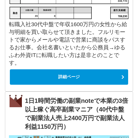
転職入社30代中盤で年収1600万円の女性から給
与明細を買い取らせて頂きました。フルリモー
トで家からメールや電話で営業に商談をパスす
るお仕事。会社名書いといたから公務員→ゆる
ふわ外資ITに転職したい方は是非とのことで
す。
詳細ページ
1日1時間労働の副業noteで本業の3倍
以上稼ぐ高卒副業マニア（40代中盤
で副業法人売上2400万円で副業法人
利益1150万円）