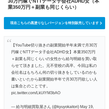
30万円稼ぐNTTデータ子会社ADHD女（本
業350万円＋副業も同じくらい）
現在こちらの黒塗りなしバージョンを特別販売しています
【YouTube切り抜きの副業開始半年未満で月30万
円稼ぐNTTデータ子会社ADHD女】本業350万円
＋副業も同じくらいの女性から給与明細を買い取
らせて頂きました。元不登校の高卒。今回は私の
会社名はもちろん何の切り抜きをしているのかも
書いといたから副業開始半年で月30万円欲しい人
は集合とのことです。
pic.twitter.com/LkUIYM3bAO
— 給与明細買取屋さん (@kyuyokaitori)
May 19,