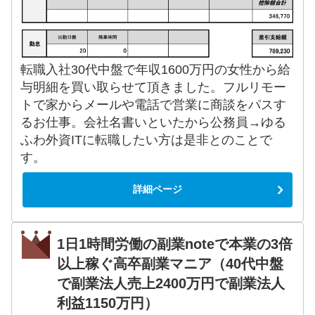
転職入社30代中盤で年収1600万円の女性から給
与明細を買い取らせて頂きました。フルリモー
トで家からメールや電話で営業に商談をパスす
るお仕事。会社名書いといたから公務員→ゆる
ふわ外資ITに転職したい方は是非とのことで
す。
詳細ページ
1日1時間労働の副業noteで本業の3倍
以上稼ぐ高卒副業マニア（40代中盤
で副業法人売上2400万円で副業法人
利益1150万円）