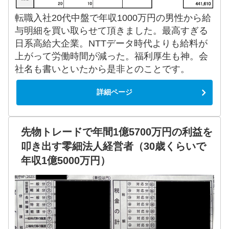
転職入社20代中盤で年収1000万円の男性から給
与明細を買い取らせて頂きました。最高すぎる
日系高給大企業。NTTデータ時代よりも給料が
上がって労働時間が減った。福利厚生も神。会
社名も書いといたから是非とのことです。
詳細ページ
先物トレードで年間1億5700万円の利益を
叩き出す零細法人経営者（30歳くらいで
年収1億5000万円）