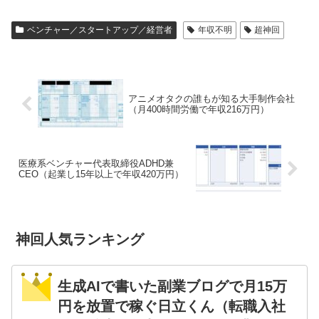
ベンチャー／スタートアップ／経営者
年収不明
超神回
アニメオタクの誰もが知る大手制作会社
（月400時間労働で年収216万円）
医療系ベンチャー代表取締役ADHD兼
CEO（起業し15年以上で年収420万円）
神回人気ランキング
生成AIで書いた副業ブログで月15万
円を放置で稼ぐ日立くん（転職入社