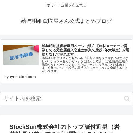
ホワイト企業を次世代に
給与明細買取屋さん公式まとめブログ
給与明細提供者専用ページ（現在【建材メーカーで営
業してる元住居侵入窃盗空き巣で懲役2年大学生】が黒
塗りなしで見れます）
給与明細提供者さんと有料note「給与明細を提供せずに黒塗りな
しバージョンを見たい方へ」をご購入して頂いた方は最新投稿の
黒塗りなしバージョンをこちらのページから見ることが出来ま
す。今後のすべての投稿の黒塗りなしバージョンを全部見ること
が出来ます。
kyuyokaitori.com
StockSun株式会社のトップ層付近男（岩