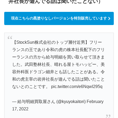
井社長が遊んでる話は聞いたことない）
現在こちらの黒塗りなしバージョンを特別販売しています
【StockSun株式会社のトップ層付近男】フリー
ランスの王であり令和の虎の株本社長配下のフリ
ーランスの方から給与明細を買い取らせて頂きま
した。武田塾林社長、晴れる屋トモハッピー、美
容外科医ドラゴン細井とも話したことがある。令
和の虎主宰の岩井社長が遊んでる話は聞いたこと
ないとのことです。
pic.twitter.com/e6NqwI295q
— 給与明細買取屋さん (@kyuyokaitori)
February
17, 2022