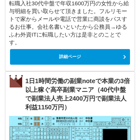
転職入社30代中盤で年収1600万円の女性から給
与明細を買い取らせて頂きました。フルリモー
トで家からメールや電話で営業に商談をパスす
るお仕事。会社名書いといたから公務員→ゆる
ふわ外資ITに転職したい方は是非とのことで
す。
詳細ページ
1日1時間労働の副業noteで本業の3倍
以上稼ぐ高卒副業マニア（40代中盤
で副業法人売上2400万円で副業法人
利益1150万円）