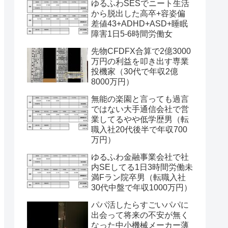
ゆるふわSESでニート生活
から脱出した高卒+容姿偏
差値43+ADHD+ASD+睡眠
障害1日5-6時間労働女
先物CFDFX合算で2億3000
万円の利益を叩き出す専業
投機家（30代で年収2億
8000万円）
無能の楽園と言っても過言
ではない大手通信会社で営
業してるやや低学歴男（転
職入社20代後半で年収700
万円）
ゆるふわ金融事業会社で社
内SEしてる1日3時間労働未
満Fラン院卒男（転職入社
30代中盤で年収1000万円）
パパ活したらすごいパパに
出会って将来の不安が無く
なった中小機械メーカー薄