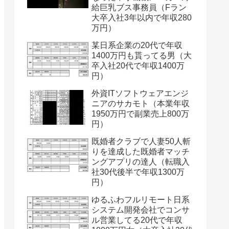
給巨乳ブス事務員（Fラン
大卒入社3年以内で年収280
万円）
某日系企業の20代で年収
1400万円も貰ってる男（大
卒入社20代で年収1400万
円）
外資ITソフトウェアエンジ
ニアのサカモト（本業年収
1950万円で副業売上800万
円）
既婚者クラブで人妻50人斬
りを達成した既婚者マッチ
ングアプリの達人（転職入
社30代後半で年収1300万
円）
ゆるふわフルリモート日系
システム開発会社でコンサ
ル営業してる20代で年収