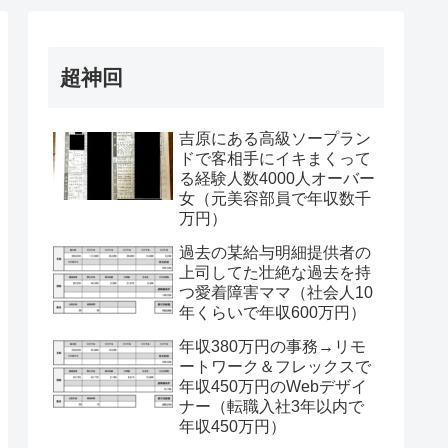
超神回
吉原にある高級ソープラン
ドで客相手にイキまくって
る経験人数4000人オーバー
女（元美容部員で年収数千
万円）
過去の某給与明細提供者の
上司してた壮絶な過去を持
つ愛着障害ママ（社会人10
年くらいで年収600万円）
年収380万円の事務→リモ
ートワーク＆フレックスで
年収450万円のWebデザイ
ナー（転職入社3年以内で
年収450万円）