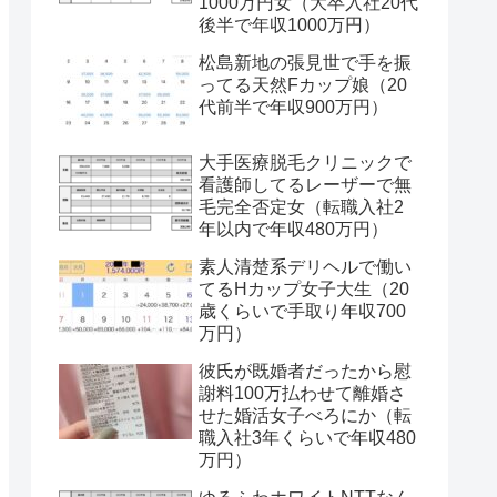
1000万円女（大卒入社20代
後半で年収1000万円）
松島新地の張見世で手を振
ってる天然Fカップ娘（20
代前半で年収900万円）
大手医療脱毛クリニックで
看護師してるレーザーで無
毛完全否定女（転職入社2
年以内で年収480万円）
素人清楚系デリヘルで働い
てるHカップ女子大生（20
歳くらいで手取り年収700
万円）
彼氏が既婚者だったから慰
謝料100万払わせて離婚さ
せた婚活女子べろにか（転
職入社3年くらいで年収480
万円）