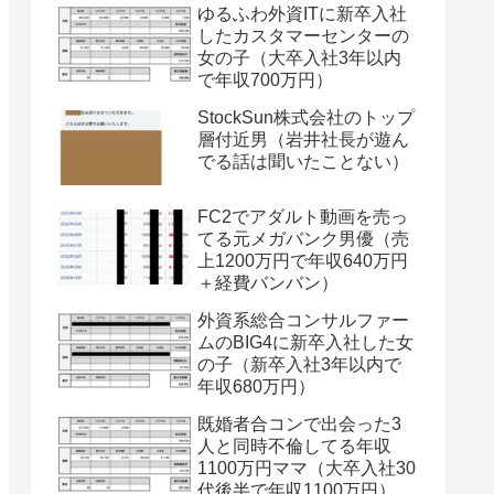
ゆるふわ外資ITに新卒入社
したカスタマーセンターの
女の子（大卒入社3年以内
で年収700万円）
StockSun株式会社のトップ
層付近男（岩井社長が遊ん
でる話は聞いたことない）
FC2でアダルト動画を売っ
てる元メガバンク男優（売
上1200万円で年収640万円
＋経費バンバン）
外資系総合コンサルファー
ムのBIG4に新卒入社した女
の子（新卒入社3年以内で
年収680万円）
既婚者合コンで出会った3
人と同時不倫してる年収
1100万円ママ（大卒入社30
代後半で年収1100万円）