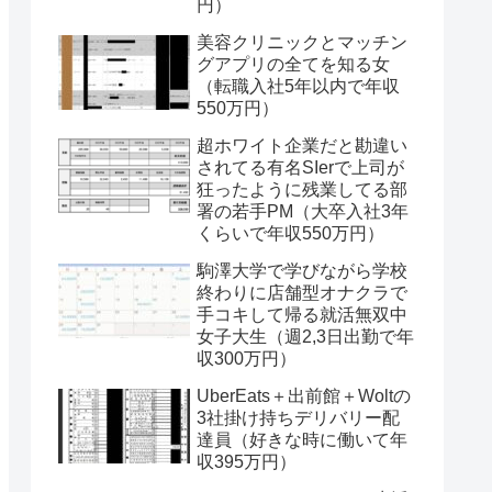
円）
美容クリニックとマッチン
グアプリの全てを知る女
（転職入社5年以内で年収
550万円）
超ホワイト企業だと勘違い
されてる有名SIerで上司が
狂ったように残業してる部
署の若手PM（大卒入社3年
くらいで年収550万円）
駒澤大学で学びながら学校
終わりに店舗型オナクラで
手コキして帰る就活無双中
女子大生（週2,3日出勤で年
収300万円）
UberEats＋出前館＋Woltの
3社掛け持ちデリバリー配
達員（好きな時に働いて年
収395万円）