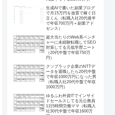
生成AIで書いた副業ブログ
で月15万円を放置で稼ぐ日
立くん（転職入社20代後半
で年収700万円＋副業アド
センス）
超大当たりのWeb系ベンチ
ャーに未経験転職してSEO
対策してる元低学歴ニート
（20代中盤で年収750万
円）
クソブラック企業のNTTデ
ータを退職したら20代中盤
で年収1000万円になった男
（転職入社20代中盤で年収
1000万円）
ゆるふわ外資ITでインサイ
ドセールスしてる元公務員
1日5時間労働ママ（転職入
社30代中盤で年収1600万