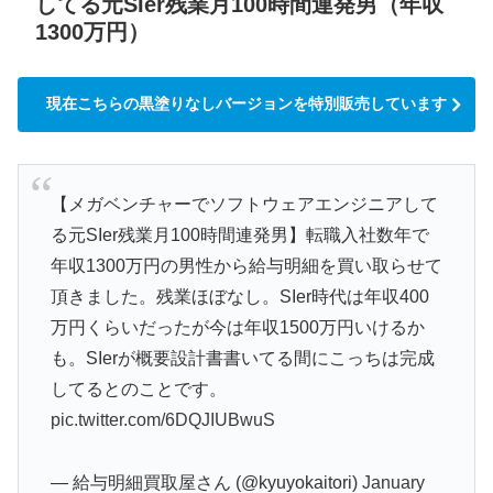
してる元SIer残業月100時間連発男（年収
1300万円）
現在こちらの黒塗りなしバージョンを特別販売しています
【メガベンチャーでソフトウェアエンジニアして
る元SIer残業月100時間連発男】転職入社数年で
年収1300万円の男性から給与明細を買い取らせて
頂きました。残業ほぼなし。SIer時代は年収400
万円くらいだったが今は年収1500万円いけるか
も。SIerが概要設計書書いてる間にこっちは完成
してるとのことです。
pic.twitter.com/6DQJIUBwuS
— 給与明細買取屋さん (@kyuyokaitori)
January