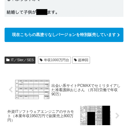
現在こちらの黒塗りなしバージョンを特別販売しています
IT／SIer／SES
年収1000万円台
超神回
出会い系サイトPCMAXでセミリタイアし
た准看護師おじさん （月3日労働で年収
90万）
外資ITソフトウェアエンジニアのサカモ
ト（本業年収1950万円で副業売上800万
円）