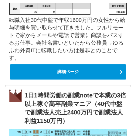
転職入社30代中盤で年収1600万円の女性から給
与明細を買い取らせて頂きました。フルリモー
トで家からメールや電話で営業に商談をパスす
るお仕事。会社名書いといたから公務員→ゆる
ふわ外資ITに転職したい方は是非とのことで
す。
詳細ページ
1日1時間労働の副業noteで本業の3倍
以上稼ぐ高卒副業マニア（40代中盤
で副業法人売上2400万円で副業法人
利益1150万円）