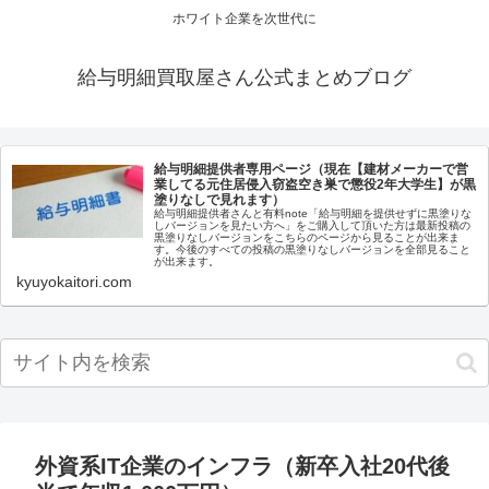
ホワイト企業を次世代に
給与明細買取屋さん公式まとめブログ
給与明細提供者専用ページ（現在【建材メーカーで営
業してる元住居侵入窃盗空き巣で懲役2年大学生】が黒
塗りなしで見れます）
給与明細提供者さんと有料note「給与明細を提供せずに黒塗りな
しバージョンを見たい方へ」をご購入して頂いた方は最新投稿の
黒塗りなしバージョンをこちらのページから見ることが出来ま
す。今後のすべての投稿の黒塗りなしバージョンを全部見ること
が出来ます。
kyuyokaitori.com
外資系IT企業のインフラ（新卒入社20代後