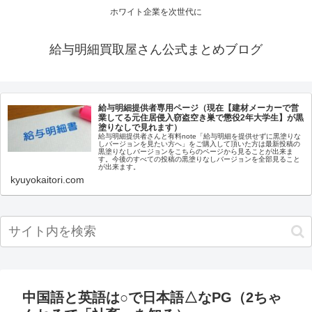
ホワイト企業を次世代に
給与明細買取屋さん公式まとめブログ
給与明細提供者専用ページ（現在【建材メーカーで営
業してる元住居侵入窃盗空き巣で懲役2年大学生】が黒
塗りなしで見れます）
給与明細提供者さんと有料note「給与明細を提供せずに黒塗りな
しバージョンを見たい方へ」をご購入して頂いた方は最新投稿の
黒塗りなしバージョンをこちらのページから見ることが出来ま
す。今後のすべての投稿の黒塗りなしバージョンを全部見ること
が出来ます。
kyuyokaitori.com
中国語と英語は○で日本語△なPG（2ちゃ