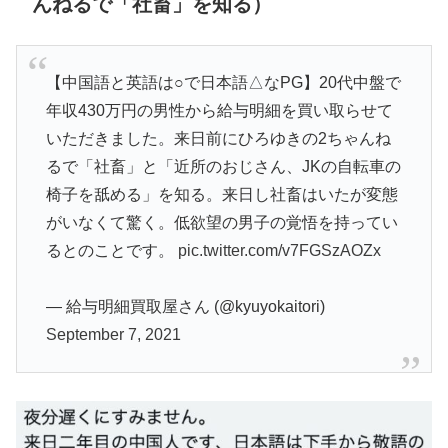
んねるで「社畜」を知る）
【中国語と英語は○で日本語△なPG】20代中盤で
年収430万円の男性から給与明細を買い取らせて
いただきました。来日前にひろゆきの2ちゃんね
るで「社畜」と「近所のおじさん、JKの自転車の
椅子を舐める」を知る。来日し社畜はいたが変態
がいなくて驚く。低欲望の男子の覚悟を持ってい
るとのことです。
pic.twitter.com/v7FGSzAOZx
— 給与明細買取屋さん (@kyuyokaitori)
September 7, 2021