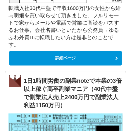
転職入社30代中盤で年収1600万円の女性から給
与明細を買い取らせて頂きました。フルリモー
トで家からメールや電話で営業に商談をパスす
るお仕事。会社名書いといたから公務員→ゆる
ふわ外資ITに転職したい方は是非とのことで
す。
詳細ページ
1日1時間労働の副業noteで本業の3倍
以上稼ぐ高卒副業マニア（40代中盤
で副業法人売上2400万円で副業法人
利益1150万円）