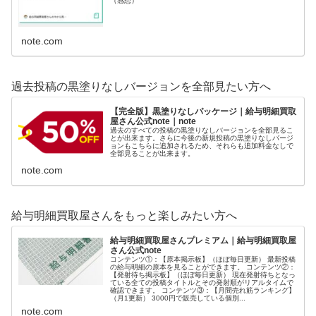
（感想）
note.com
過去投稿の黒塗りなしバージョンを全部見たい方へ
【完全版】黒塗りなしパッケージ｜給与明細買取
屋さん公式note｜note
過去のすべての投稿の黒塗りなしバージョンを全部見るこ
とが出来ます。さらに今後の新規投稿の黒塗りなしバージ
ョンもこちらに追加されるため、それらも追加料金なしで
全部見ることが出来ます。
note.com
給与明細買取屋さんをもっと楽しみたい方へ
給与明細買取屋さんプレミアム｜給与明細買取屋
さん公式note
コンテンツ①：【原本掲示板】（ほぼ毎日更新） 最新投稿
の給与明細の原本を見ることができます。 コンテンツ②：
【発射待ち掲示板】（ほぼ毎日更新） 現在発射待ちとなっ
ている全ての投稿タイトルとその発射順がリアルタイムで
確認できます。 コンテンツ③：【月間売れ筋ランキング】
（月1更新） 3000円で販売している個別...
note.com