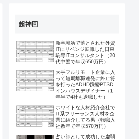
超神回
新卒就活で落とされた外資
ITにリベンジ転職した日東
駒専ITコンサルタント（20
代中盤で年収650万円）
大手フルリモート企業に入
って短期離職連発に終止符
を打ったADHD躁鬱PTSD
インハウスデザイナー（1
年半で4社も退職した）
ホワイトな人材紹介会社で
IT系フリーランス人材を企
業に紹介してる男（転職入
社数年で年収570万円）
占い師として成功した虚弱