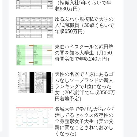
（転職入社5年くらいで年
収630万円）
ゆるふわ小規模私立大学の
入試課職員（30歳くらいで
年収650万円）
東進ハイスクールと武田塾
の闇を知る大学生（月150
時間労働で年収240万円）
天性の名器で吉原にあるゴ
ムなしソープランドの新人
ランキングで1位になった
女（20代前半で年収3500万
円着地予定）
名城大学で学びながらパパ
活してるセックス依存性の
全身整形女子大生（実の父
親に変なことされておかし
くなった）