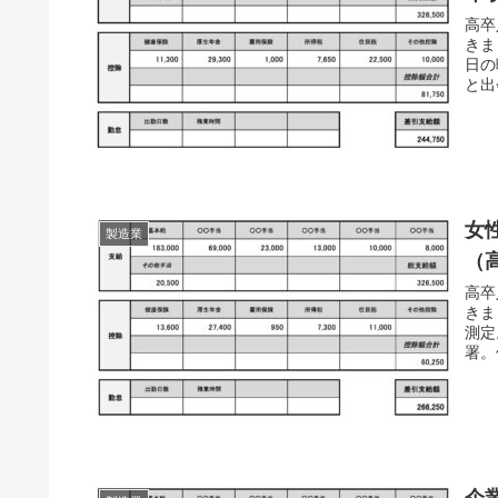
高卒
きま
日の
と出
女
製造業
（
高卒
きま
測定
署。