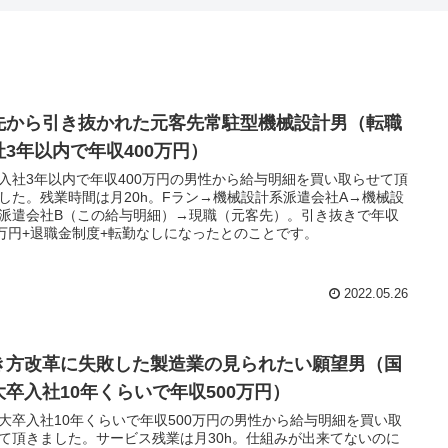
先から引き抜かれた元客先常駐型機械設計男（転職
社3年以内で年収400万円）
入社3年以内で年収400万円の男性から給与明細を買い取らせて頂
した。残業時間は月20h。Fラン→機械設計系派遣会社A→機械設
派遣会社B（この給与明細）→現職（元客先）。引き抜きで年収
0万円+退職金制度+転勤なしになったとのことです。
2022.05.26
き方改革に失敗した製造業の見られたい願望男（国
大卒入社10年くらいで年収500万円）
大卒入社10年くらいで年収500万円の男性から給与明細を買い取
て頂きました。サービス残業は月30h。仕組みが出来てないのに