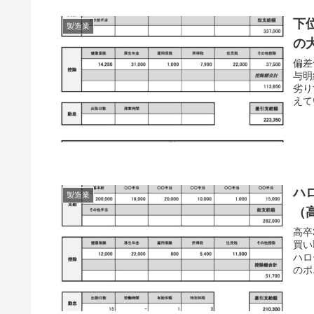
下
製造業
の
偏差
与明
劣り
えて
ハ
製造業
（
高卒
買い
ハロ
のポ