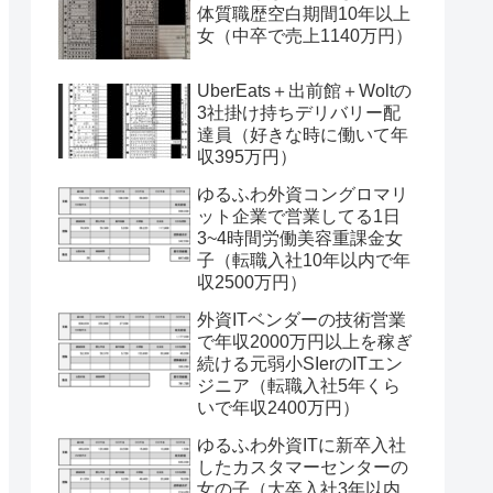
体質職歴空白期間10年以上
女（中卒で売上1140万円）
UberEats＋出前館＋Woltの
3社掛け持ちデリバリー配
達員（好きな時に働いて年
収395万円）
ゆるふわ外資コングロマリ
ット企業で営業してる1日
3~4時間労働美容重課金女
子（転職入社10年以内で年
収2500万円）
外資ITベンダーの技術営業
で年収2000万円以上を稼ぎ
続ける元弱小SIerのITエン
ジニア（転職入社5年くら
いで年収2400万円）
ゆるふわ外資ITに新卒入社
したカスタマーセンターの
女の子（大卒入社3年以内