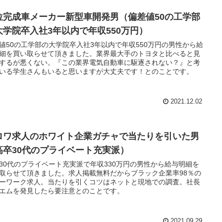
位完成車メーカー新型車開発男（偏差値50の工学部
大学院卒入社3年以内で年収550万円）
値50の工学部の大学院卒入社3年以内で年収550万円の男性から給
細を買い取らせて頂きました。業界最大手のトヨタと比べると見
するが悪くない。『この業界電気自動車に駆逐されない？』と考
いる学生さんもいると思いますが大丈夫です！とのことです。
2021.12.02
ロワ求人のホワイト企業ガチャで当たりを引いた男
高卒30代のプライベート充実派）
30代のプライベート充実派で年収330万円の男性から給与明細を
取らせて頂きました。求人掲載無料だからブラック企業率98％の
ーワーク求人。当たりを引くコツはネットと現地での調査。社長
エムを発見したら要注意とのことです。
2021.09.29