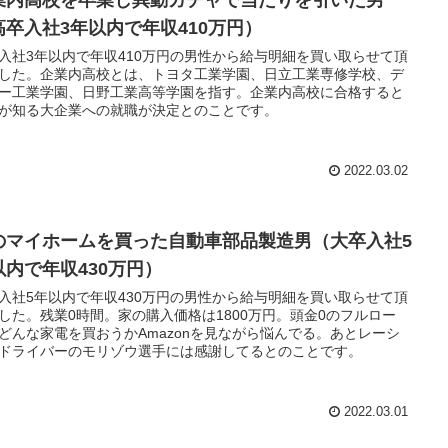
業内高校を卒業し異動ガチャで当たりを引いた男
高卒入社3年以内で年収410万円）
入社3年以内で年収410万円の男性から給与明細を買い取らせて頂
した。企業内高校とは、トヨタ工業学園、日立工業専修学校、デ
ー工業学園、日野工業高等学園を指す。企業内高校に合格すると
が知る大企業への就職が決定とのことです。
2022.03.02
のマイホームを買った自動車部品製造男（大卒入社5
以内で年収430万円）
入社5年以内で年収430万円の男性から給与明細を買い取らせて頂
した。残業0時間。家の購入価格は1800万円。頭金0のフルロー
どんな家電を買おうかAmazonを見ながら悩んでる。あとレーシ
ドライバーのモリゾウ選手には感謝してるとのことです。
2022.03.01