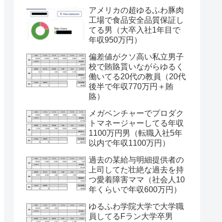
アメリカの超ゆるふわ豚肉
工場で食品安全品質保証し
てる男（大卒入社1年目で
年収950万円）
偏差値がクソ高い私立男子
校で賄賂貰いながらゆるく
働いてる20代の教員（20代
後半で年収770万円＋賄
賂）
メガベンチャーでプロダク
トマネージャーしてる年収
1100万円男（転職入社5年
以内で年収1100万円）
過去の某給与明細提供者の
上司してた壮絶な過去を持
つ愛着障害ママ（社会人10
年くらいで年収600万円）
ゆるふわ学院大学で大学職
員してるFラン大学卒男