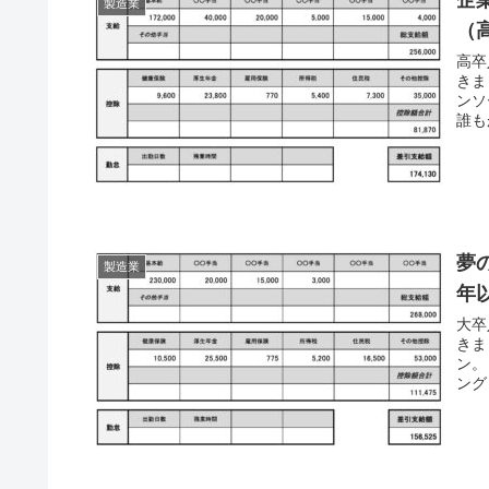
企
製造業
（
高卒
きま
ンソ
誰も
夢
製造業
年
大卒
きま
ン。
ング