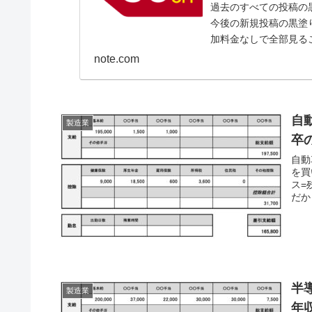
過去のすべての投稿の
今後の新規投稿の黒塗
加料金なしで全部見る
note.com
自
製造業
卒
自動
を買
ス=
だか
半
製造業
年