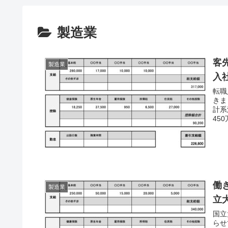
製造業
客
製造業
入
転職
きま
計系
45
働
製造業
立
国立
らせ