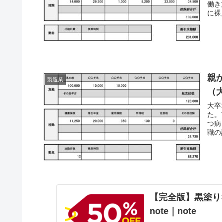
働き
に裸
親
製造業
（
大卒
た。
つ病
職の
【完全版】黒塗り
note｜note