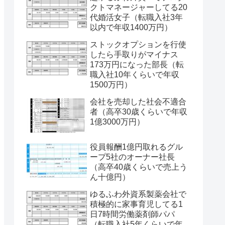
クトマネージャーしてる20
代婚活女子（転職入社3年
以内で年収1400万円）
ストックオプションを行使
したら手取りがマイナス
173万円になった部長（転
職入社10年くらいで年収
1500万円）
会社を売却した社会不適合
者（高卒30歳くらいで年収
1億3000万円）
役員報酬1億円取れるグル
ープ5社のオーナー社長
（高卒40歳くらいで売上う
ん十億円）
ゆるふわ外資系製薬会社で
積極的に家事育児してる1
日7時間労働薬剤師パパ
（転職入社5年くらいで年