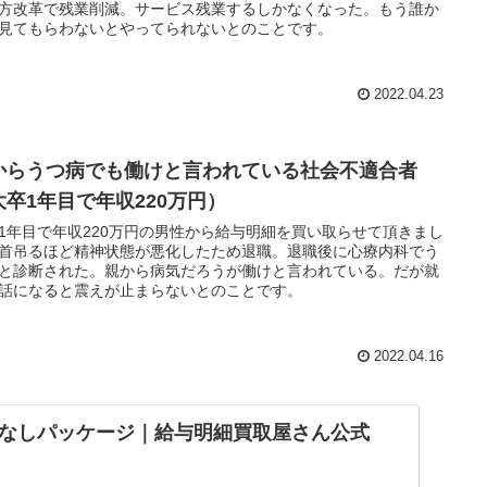
方改革で残業削減。サービス残業するしかなくなった。もう誰か
見てもらわないとやってられないとのことです。
2022.04.23
からうつ病でも働けと言われている社会不適合者
大卒1年目で年収220万円）
1年目で年収220万円の男性から給与明細を買い取らせて頂きまし
首吊るほど精神状態が悪化したため退職。退職後に心療内科でう
と診断された。親から病気だろうが働けと言われている。だが就
話になると震えが止まらないとのことです。
2022.04.16
なしパッケージ｜給与明細買取屋さん公式