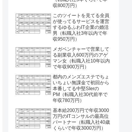
収800万円）
このツイートを見てる全員
が使ってるサービスを運営
するゆるふわIT企業の婚活
男（転職入社3年以内で年
収950万円）
メガベンチャーで営業して
る副業収入600万円のアゲ
マン女（転職入社10年以内
で年収900万円）
都内のメンズエステでちょ
いちょい無課金で初回から
本番してる中堅SIerの
PM（転職入社30代前半で
年収780万円）
基本給200万円で年収3000
万円のITコンサルの最高位
パートナー（転職入社40歳
くらいで年収3000万円）