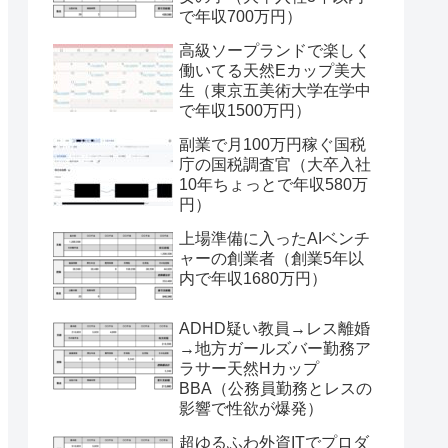
で年収700万円）
高級ソープランドで楽しく
働いてる天然Eカップ美大
生（東京五美術大学在学中
で年収1500万円）
副業で月100万円稼ぐ国税
庁の国税調査官（大卒入社
10年ちょっとで年収580万
円）
上場準備に入ったAIベンチ
ャーの創業者（創業5年以
内で年収1680万円）
ADHD疑い教員→レス離婚
→地方ガールズバー勤務ア
ラサー天然Hカップ
BBA（公務員勤務とレスの
影響で性欲が爆発）
超ゆるふわ外資ITでプロダ