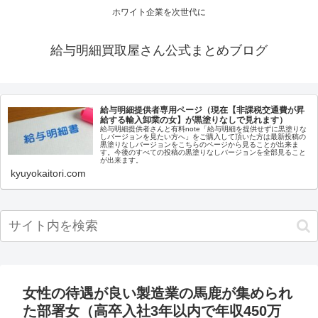
ホワイト企業を次世代に
給与明細買取屋さん公式まとめブログ
給与明細提供者専用ページ（現在【非課税交通費が昇
給する輸入卸業の女】が黒塗りなしで見れます）
給与明細提供者さんと有料note「給与明細を提供せずに黒塗りな
しバージョンを見たい方へ」をご購入して頂いた方は最新投稿の
黒塗りなしバージョンをこちらのページから見ることが出来ま
す。今後のすべての投稿の黒塗りなしバージョンを全部見ること
が出来ます。
kyuyokaitori.com
女性の待遇が良い製造業の馬鹿が集められ
た部署女（高卒入社3年以内で年収450万