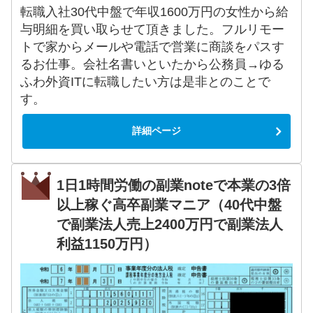
転職入社30代中盤で年収1600万円の女性から給
与明細を買い取らせて頂きました。フルリモー
トで家からメールや電話で営業に商談をパスす
るお仕事。会社名書いといたから公務員→ゆる
ふわ外資ITに転職したい方は是非とのことで
す。
詳細ページ
1日1時間労働の副業noteで本業の3倍
以上稼ぐ高卒副業マニア（40代中盤
で副業法人売上2400万円で副業法人
利益1150万円）