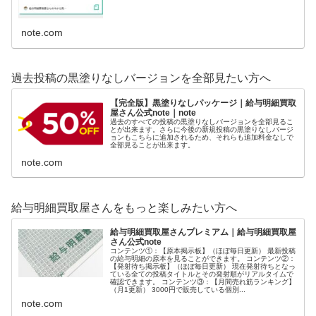
note.com
過去投稿の黒塗りなしバージョンを全部見たい方へ
【完全版】黒塗りなしパッケージ｜給与明細買取
屋さん公式note｜note
過去のすべての投稿の黒塗りなしバージョンを全部見るこ
とが出来ます。さらに今後の新規投稿の黒塗りなしバージ
ョンもこちらに追加されるため、それらも追加料金なしで
全部見ることが出来ます。
note.com
給与明細買取屋さんをもっと楽しみたい方へ
給与明細買取屋さんプレミアム｜給与明細買取屋
さん公式note
コンテンツ①：【原本掲示板】（ほぼ毎日更新） 最新投稿
の給与明細の原本を見ることができます。 コンテンツ②：
【発射待ち掲示板】（ほぼ毎日更新） 現在発射待ちとなっ
ている全ての投稿タイトルとその発射順がリアルタイムで
確認できます。 コンテンツ③：【月間売れ筋ランキング】
（月1更新） 3000円で販売している個別...
note.com