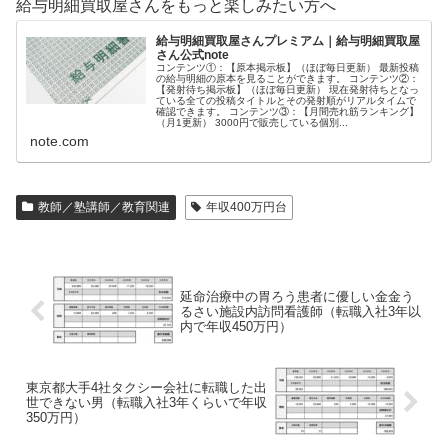
給与明細買取屋さんをもっと楽しみたい方へ
給与明細買取屋さんプレミアム｜給与明細買取屋
さん公式note
コンテンツ①：【原本掲示板】（ほぼ毎日更新） 最新投稿
の給与明細の原本を見ることができます。 コンテンツ②：
【発射待ち掲示板】（ほぼ毎日更新） 現在発射待ちとなっ
ている全ての投稿タイトルとその発射順がリアルタイムで
確認できます。 コンテンツ③：【月間売れ筋ランキング】
（月1更新） 3000円で販売している個別...
note.com
教師／塾講師／教育関連
年収400万円台
延命治療中の胃ろう患者に優しい金金う
るさい施設内訪問看護師（転職入社3年以
内で年収450万円）
東京都大手4社タクシー会社に転職した出
世できない男（転職入社3年くらいで年収
350万円）