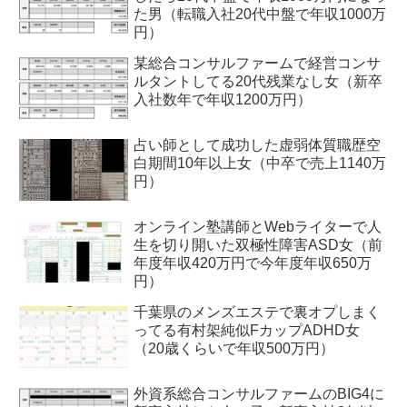
た男（転職入社20代中盤で年収1000万
円）
某総合コンサルファームで経営コンサ
ルタントしてる20代残業なし女（新卒
入社数年で年収1200万円）
占い師として成功した虚弱体質職歴空
白期間10年以上女（中卒で売上1140万
円）
オンライン塾講師とWebライターで人
生を切り開いた双極性障害ASD女（前
年度年収420万円で今年度年収650万
円）
千葉県のメンズエステで裏オプしまく
ってる有村架純似FカップADHD女
（20歳くらいで年収500万円）
外資系総合コンサルファームのBIG4に