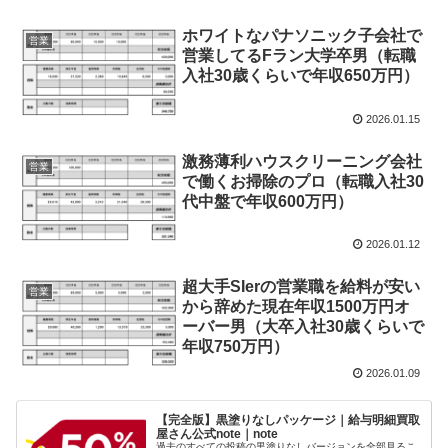
ホワイトなパナソニック子会社で
営業
営業してるFラン大学卒男（転職
入社30歳くらいで年収650万円）
2026.01.15
激務薄利ハウスクリーニング会社
営業
で働くお掃除のプロ（転職入社30
代中盤で年収600万円）
2026.01.12
超大手SIerの営業職を給料が安い
営業
から辞めた現在年収1500万円オ
ーバー男（大卒入社30歳くらいで
年収750万円）
2026.01.09
【完全版】黒塗りなしパッケージ｜給与明細買取
屋さん公式note｜note
過去のすべての投稿の黒塗りなしバージョンを全部見るこ