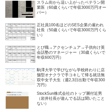
スラム街から這い上がったベテラン開
業医（60歳くらいで年収3000万円オー
バー）
正社員100名ほどのSES企業の雇われ
社長（50歳くらいで年収3000万円くら
い）
とび職→アクセンチュア→子供向け英
会話塾のマネージャー（30歳くらいで
年収600万円）
駒澤大学で学びながら学校終わりに店
舗型オナクラで手コキして帰る就活無
双中女子大生（週2,3日出勤で年収300
万円）
StockSun株式会社のトップ層付近男
（岩井社長が遊んでる話は聞いたこと
ない）