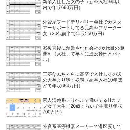
新卒入社した女の子（新卒入社3年以
内で年収680万円）
外資系フードデリバリー会社でカスタ
マーサポートしてる元高卒フリーター
女（20代前半で年収550万円）
戦後直後に創業された会社のx代目の御
曹司（入社して早々に造反幹部とバト
ル）
三菱なんちゃらに高卒で入社しその辺
の大卒より稼ぐ奴隷（高卒入社10年ほ
どで年収664万円）
素人清楚系デリヘルで働いてるHカッ
プ女子大生（20歳くらいで手取り年収
700万円）
外資系医療機器メーカーで港区妻して