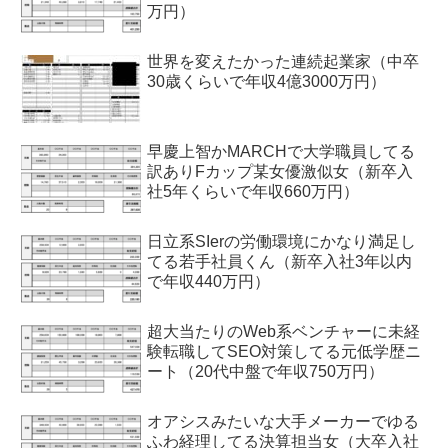
万円）
世界を変えたかった連続起業家（中卒
30歳くらいで年収4億3000万円）
早慶上智かMARCHで大学職員してる
訳ありFカップ某女優激似女（新卒入
社5年くらいで年収660万円）
日立系SIerの労働環境にかなり満足し
てる若手社員くん（新卒入社3年以内
で年収440万円）
超大当たりのWeb系ベンチャーに未経
験転職してSEO対策してる元低学歴ニ
ート（20代中盤で年収750万円）
オアシスみたいな大手メーカーでゆる
ふわ経理してる決算担当女（大卒入社