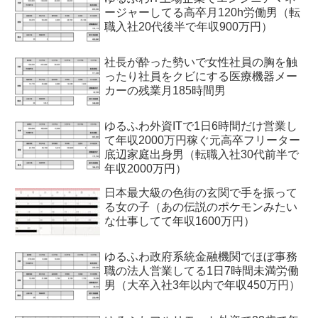
ージャーしてる高卒月120h労働男（転
職入社20代後半で年収900万円）
社長が酔った勢いで女性社員の胸を触
ったり社員をクビにする医療機器メー
カーの残業月185時間男
ゆるふわ外資ITで1日6時間だけ営業し
て年収2000万円稼ぐ元高卒フリーター
底辺家庭出身男（転職入社30代前半で
年収2000万円）
日本最大級の色街の玄関で手を振って
る女の子（あの伝説のポケモンみたい
な仕事してて年収1600万円）
ゆるふわ政府系統金融機関でほぼ事務
職の法人営業してる1日7時間未満労働
男（大卒入社3年以内で年収450万円）