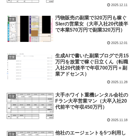
2025.12.11
汚物販売の副業で320万円も稼ぐ
営業
SIerの営業女（大卒入社20代後半
で本業570万円で副業320万円）
2025.12.01
生成AIで書いた副業ブログで月15
営業
万円を放置で稼ぐ日立くん（転職
入社20代後半で年収700万円＋副
業アドセンス）
2025.11.28
大手ホワイト重機レンタル会社の
営業
Fラン大卒営業マン（大卒入社20
代前半で年収450万円）
2025.11.18
他社のエージェントを5つ利用し
営業