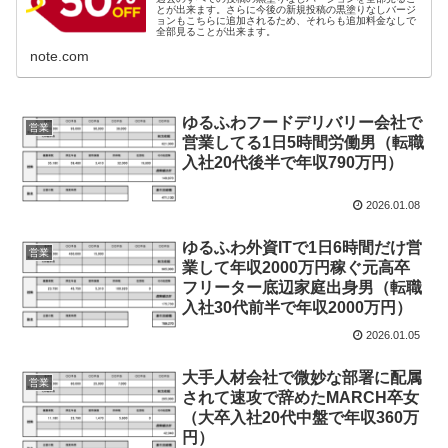
とが出来ます。さらに今後の新規投稿の黒塗りなしバージ
ョンもこちらに追加されるため、それらも追加料金なしで
全部見ることが出来ます。
note.com
ゆるふわフードデリバリー会社で
営業
営業してる1日5時間労働男（転職
入社20代後半で年収790万円）
2026.01.08
ゆるふわ外資ITで1日6時間だけ営
営業
業して年収2000万円稼ぐ元高卒
フリーター底辺家庭出身男（転職
入社30代前半で年収2000万円）
2026.01.05
大手人材会社で微妙な部署に配属
営業
されて速攻で辞めたMARCH卒女
（大卒入社20代中盤で年収360万
円）