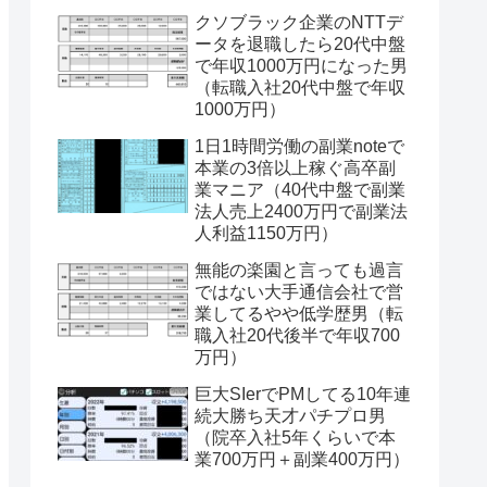
クソブラック企業のNTTデ
ータを退職したら20代中盤
で年収1000万円になった男
（転職入社20代中盤で年収
1000万円）
1日1時間労働の副業noteで
本業の3倍以上稼ぐ高卒副
業マニア（40代中盤で副業
法人売上2400万円で副業法
人利益1150万円）
無能の楽園と言っても過言
ではない大手通信会社で営
業してるやや低学歴男（転
職入社20代後半で年収700
万円）
巨大SIerでPMしてる10年連
続大勝ち天才パチプロ男
（院卒入社5年くらいで本
業700万円＋副業400万円）