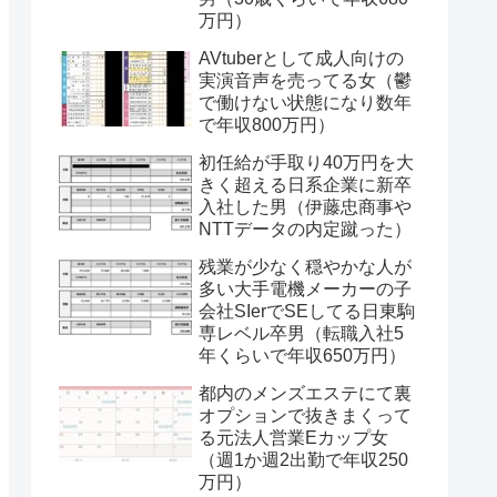
万円）
AVtuberとして成人向けの
実演音声を売ってる女（鬱
で働けない状態になり数年
で年収800万円）
初任給が手取り40万円を大
きく超える日系企業に新卒
入社した男（伊藤忠商事や
NTTデータの内定蹴った）
残業が少なく穏やかな人が
多い大手電機メーカーの子
会社SIerでSEしてる日東駒
専レベル卒男（転職入社5
年くらいで年収650万円）
都内のメンズエステにて裏
オプションで抜きまくって
る元法人営業Eカップ女
（週1か週2出勤で年収250
万円）