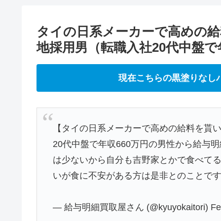
タイの日系メーカーで高めの給
地採用男（転職入社20代中盤で
現在こちらの黒塗りなし
【タイの日系メーカーで高めの給料を貰
20代中盤で年収660万円の男性から給
は少ないから自分も吉野家とかで食べて
いが食に不安がある方は是非とのことで
— 給与明細買取屋さん (@kyuyokaitori)
Fe