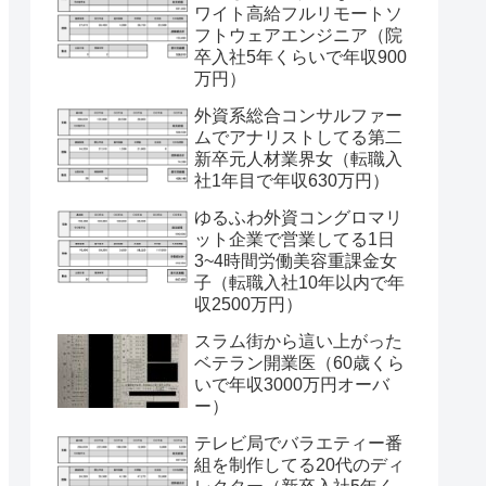
ワイト高給フルリモートソ
フトウェアエンジニア（院
卒入社5年くらいで年収900
万円）
外資系総合コンサルファー
ムでアナリストしてる第二
新卒元人材業界女（転職入
社1年目で年収630万円）
ゆるふわ外資コングロマリ
ット企業で営業してる1日
3~4時間労働美容重課金女
子（転職入社10年以内で年
収2500万円）
スラム街から這い上がった
ベテラン開業医（60歳くら
いで年収3000万円オーバ
ー）
テレビ局でバラエティー番
組を制作してる20代のディ