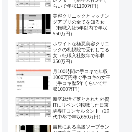
レクター（新卒入社5年く
らいで年収1100万円）
美容クリニックとマッチン
グアプリの全てを知る女
（転職入社5年以内で年収
550万円）
ホワイトな極悪美容クリニ
ックの札幌院で受付してる
女（転職入社数年で年収
350万円）
月100時間の手コキで年収
1000万円稼ぐ手コキの女王
（手コキ歴5年くらいで年
収1000万円）
新卒就活で落とされた外資
ITにリベンジ転職した日東
駒専ITコンサルタント（20
代中盤で年収650万円）
吉原にある高級ソープラン