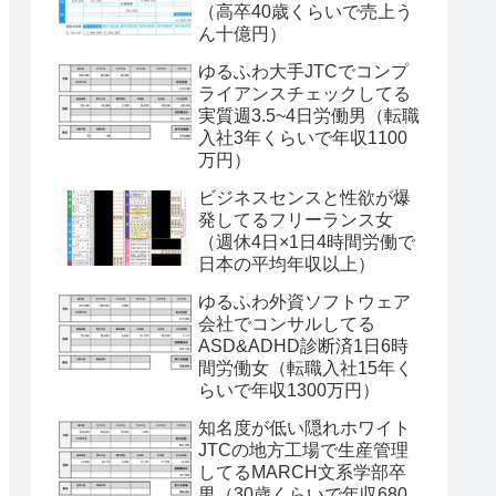
（高卒40歳くらいで売上う
ん十億円）
ゆるふわ大手JTCでコンプ
ライアンスチェックしてる
実質週3.5~4日労働男（転職
入社3年くらいで年収1100
万円）
ビジネスセンスと性欲が爆
発してるフリーランス女
（週休4日×1日4時間労働で
日本の平均年収以上）
ゆるふわ外資ソフトウェア
会社でコンサルしてる
ASD&ADHD診断済1日6時
間労働女（転職入社15年く
らいで年収1300万円）
知名度が低い隠れホワイト
JTCの地方工場で生産管理
してるMARCH文系学部卒
男（30歳くらいで年収680