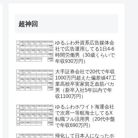
超神回
ゆるふわ外資系広告媒体会
社で広告運用してる1日4-6
時間労働男（30歳くらいで
年収930万円）
大手証券会社で20代で年収
1000万円超えた偏差値47工
業高校卒実家貧乏血筋バカ
男（新卒入社5年以内で年
収1100万円）
ゆるふわホワイト海運会社
で次席一等航海士してるX
転職フル活用男（20代中盤
で年収690万円）
帰化して日本人になったホ