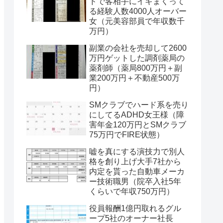
ドで客相手にイキまくって
る経験人数4000人オーバー
女（元美容部員で年収数千
万円）
副業の会社を売却して2600
万円ゲットした調剤薬局の
薬剤師（薬局800万円＋副
業200万円＋不動産500万
円）
SMクラブでハード系を売り
にしてるADHD女王様（障
害年金120万円とSMクラブ
75万円でFIRE状態）
嘘を真にする演技力で別人
格を創り上げ大手7社から
内定を貰った自動車メーカ
ー技術職男（院卒入社5年
くらいで年収750万円）
役員報酬1億円取れるグル
ープ5社のオーナー社長