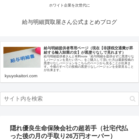
ホワイト企業を次世代に
給与明細買取屋さん公式まとめブログ
給与明細提供者専用ページ（現在【非課税交通費が昇
給する輸入卸業の女】が黒塗りなしで見れます）
給与明細提供者さんと有料note「給与明細を提供せずに黒塗りな
しバージョンを見たい方へ」をご購入して頂いた方は最新投稿の
黒塗りなしバージョンをこちらのページから見ることが出来ま
す。今後のすべての投稿の黒塗りなしバージョンを全部見ること
が出来ます。
kyuyokaitori.com
隠れ優良生命保険会社の超若手（社宅代払
った後の月の手取り26万円オーバー）