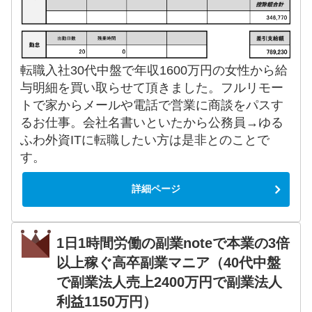
転職入社30代中盤で年収1600万円の女性から給
与明細を買い取らせて頂きました。フルリモー
トで家からメールや電話で営業に商談をパスす
るお仕事。会社名書いといたから公務員→ゆる
ふわ外資ITに転職したい方は是非とのことで
す。
詳細ページ
1日1時間労働の副業noteで本業の3倍
以上稼ぐ高卒副業マニア（40代中盤
で副業法人売上2400万円で副業法人
利益1150万円）