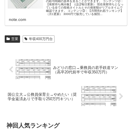
の給与明細の原本を見ることができます。 コンテンツ②：
【発射待ち掲示板】（ほぼ毎日更新） 現在発射待ちとなっ
ている全ての投稿タイトルとその発射順がリアルタイムで
確認できます。 コンテンツ③：【月間売れ筋ランキング】
（月1更新） 3000円で販売している個別...
note.com
営業
年収400万円台
みどりの窓口→乗務員の若手鉄道マン
（高卒20代前半で年収350万円）
国公立大→公務員保育士→やめたい（奨
学金返済ありで手取り250万円キツい）
神回人気ランキング