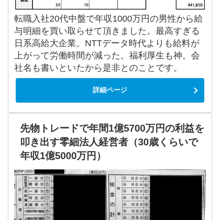
転職入社20代中盤で年収1000万円の男性から給
与明細を買い取らせて頂きました。最高すぎる
日系高給大企業。NTTデータ時代よりも給料が
上がって労働時間が減った。福利厚生も神。会
社名も書いといたから是非とのことです。
詳細ページ
先物トレードで年間1億5700万円の利益を
叩き出す零細法人経営者（30歳くらいで
年収1億5000万円）