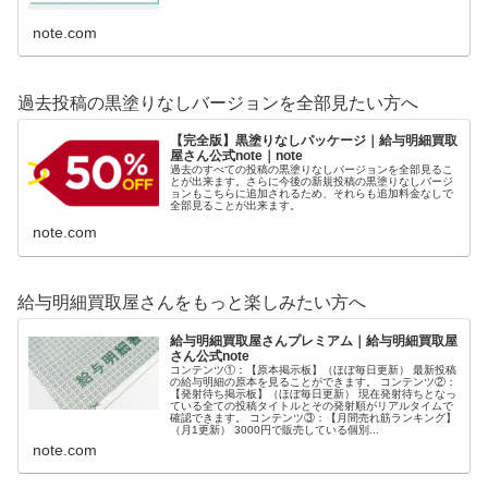
note.com
過去投稿の黒塗りなしバージョンを全部見たい方へ
【完全版】黒塗りなしパッケージ｜給与明細買取
屋さん公式note｜note
過去のすべての投稿の黒塗りなしバージョンを全部見るこ
とが出来ます。さらに今後の新規投稿の黒塗りなしバージ
ョンもこちらに追加されるため、それらも追加料金なしで
全部見ることが出来ます。
note.com
給与明細買取屋さんをもっと楽しみたい方へ
給与明細買取屋さんプレミアム｜給与明細買取屋
さん公式note
コンテンツ①：【原本掲示板】（ほぼ毎日更新） 最新投稿
の給与明細の原本を見ることができます。 コンテンツ②：
【発射待ち掲示板】（ほぼ毎日更新） 現在発射待ちとなっ
ている全ての投稿タイトルとその発射順がリアルタイムで
確認できます。 コンテンツ③：【月間売れ筋ランキング】
（月1更新） 3000円で販売している個別...
note.com