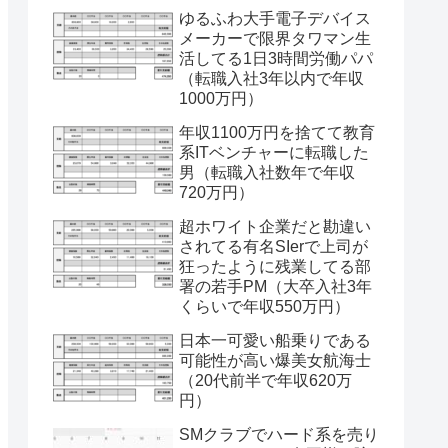
ゆるふわ大手電子デバイス
メーカーで限界タワマン生
活してる1日3時間労働パパ
（転職入社3年以内で年収
1000万円）
年収1100万円を捨てて教育
系ITベンチャーに転職した
男（転職入社数年で年収
720万円）
超ホワイト企業だと勘違い
されてる有名SIerで上司が
狂ったように残業してる部
署の若手PM（大卒入社3年
くらいで年収550万円）
日本一可愛い船乗りである
可能性が高い爆美女航海士
（20代前半で年収620万
円）
SMクラブでハード系を売り