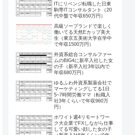
ITにリベンジ転職した日東
駒専ITコンサルタント（20
代中盤で年収650万円）
高級ソープランドで楽しく
働いてる天然Eカップ美大
生（東京五美術大学在学中
で年収1500万円）
外資系総合コンサルファー
ムのBIG4に新卒入社した女
の子（新卒入社3年以内で
年収680万円）
ゆるふわ外資系製薬会社で
マーケティングしてる1日
5~7時間労働ママ（転職入
社3年くらいで年収960万
円）
ホワイト週4リモートワー
ク大企業でFXしながら仕事
してる可愛い顔した女の子