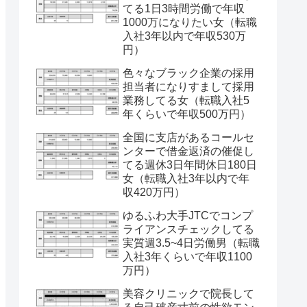
てる1日3時間労働で年収
1000万になりたい女（転職
入社3年以内で年収530万
円）
色々なブラック企業の採用
担当者になりすまして採用
業務してる女（転職入社5
年くらいで年収500万円）
全国に支店があるコールセ
ンターで借金返済の催促し
てる週休3日年間休日180日
女（転職入社3年以内で年
収420万円）
ゆるふわ大手JTCでコンプ
ライアンスチェックしてる
実質週3.5~4日労働男（転職
入社3年くらいで年収1100
万円）
美容クリニックで院長して