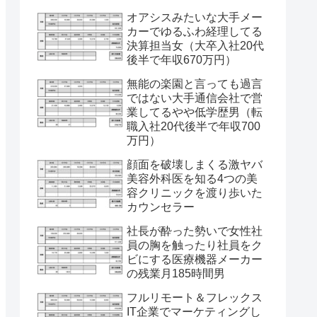
オアシスみたいな大手メー
カーでゆるふわ経理してる
決算担当女（大卒入社20代
後半で年収670万円）
無能の楽園と言っても過言
ではない大手通信会社で営
業してるやや低学歴男（転
職入社20代後半で年収700
万円）
顔面を破壊しまくる激ヤバ
美容外科医を知る4つの美
容クリニックを渡り歩いた
カウンセラー
社長が酔った勢いで女性社
員の胸を触ったり社員をク
ビにする医療機器メーカー
の残業月185時間男
フルリモート＆フレックス
IT企業でマーケティングし