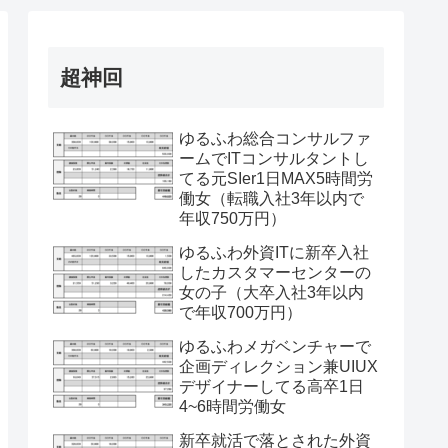
超神回
ゆるふわ総合コンサルファ
ームでITコンサルタントし
てる元SIer1日MAX5時間労
働女（転職入社3年以内で
年収750万円）
ゆるふわ外資ITに新卒入社
したカスタマーセンターの
女の子（大卒入社3年以内
で年収700万円）
ゆるふわメガベンチャーで
企画ディレクション兼UIUX
デザイナーしてる高卒1日
4~6時間労働女
新卒就活で落とされた外資