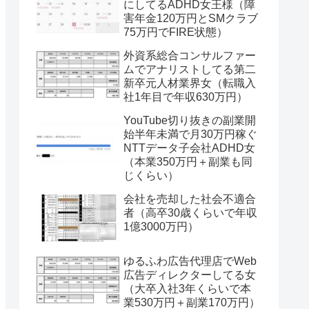
にしてるADHD女王様（障
害年金120万円とSMクラブ
75万円でFIRE状態）
外資系総合コンサルファー
ムでアナリストしてる第二
新卒元人材業界女（転職入
社1年目で年収630万円）
YouTube切り抜きの副業開
始半年未満で月30万円稼ぐ
NTTデータ子会社ADHD女
（本業350万円＋副業も同
じくらい）
会社を売却した社会不適合
者（高卒30歳くらいで年収
1億3000万円）
ゆるふわ広告代理店でWeb
広告ディレクターしてる女
（大卒入社3年くらいで本
業530万円＋副業170万円）