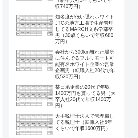
（新卒入社5年くらいで年
収740万円）
知名度が低い隠れホワイト
JTCの地方工場で生産管理
してるMARCH文系学部卒
男（30歳くらいで年収680
万円）
会社から300km離れた場所
に住んでるフルリモート可
能有名ホワイト企業の営業
企画男（転職入社20代で年
収520万円）
某日系企業の20代で年収
1400万円も貰ってる男（大
卒入社20代で年収1400万
円）
大手税理士法人で管理職し
てる税理士（転職入社5年
くらいで年収1600万円）