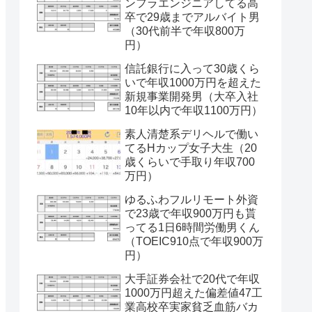
ンフラエンジニアしてる高
卒で29歳までアルバイト男
（30代前半で年収800万
円）
信託銀行に入って30歳くら
いで年収1000万円を超えた
新規事業開発男（大卒入社
10年以内で年収1100万円）
素人清楚系デリヘルで働い
てるHカップ女子大生（20
歳くらいで手取り年収700
万円）
ゆるふわフルリモート外資
で23歳で年収900万円も貰
ってる1日6時間労働男くん
（TOEIC910点で年収900万
円）
大手証券会社で20代で年収
1000万円超えた偏差値47工
業高校卒実家貧乏血筋バカ