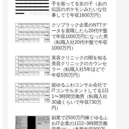
手を振ってる女の子（あの
伝説のポケモンみたいな仕
事してて年収1600万円）
クソブラック企業のNTTデ
ータを退職したら20代中盤
で年収1000万円になった男
（転職入社20代中盤で年収
1000万円）
美容クリニックの闇を知る
美容クリニックのカウンセ
ラー（転職入社5年ほどで
年収530万円）
超ゆるふわコンサル会社で
ITコンサルタントしてる1日
1〜3時間労働男（転職入社
30歳くらいで年収730万
円）
副業で2500万円稼ぐゆるふ
わIT企業の1日2~3時間労働