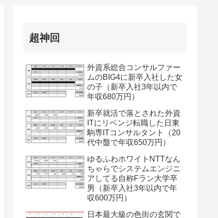
超神回
外資系総合コンサルファー
ムのBIG4に新卒入社した女
の子（新卒入社3年以内で
年収680万円）
新卒就活で落とされた外資
ITにリベンジ転職した日東
駒専ITコンサルタント（20
代中盤で年収650万円）
ゆるふわホワイトNTTなん
ちゃらでシステムエンジニ
アしてる自称Fラン大学卒
男（新卒入社3年以内で年
収600万円）
日本最大級の色街の玄関で