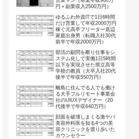
営業マン（本業年収900万
円＋副業収入2500万円）
ゆるふわ外資ITで1日6時間
だけ営業して年収2000万円
稼ぐ元高卒フリーター底辺
家庭出身男（転職入社30代
前半で年収2000万円）
部活の顧問を断り仕事をシ
ステム化して実働1日5時間
以下を実現させた県立高等
学校の教員（大卒入社20代
後半で年収550万円）
離島に住んでる人でも働け
る大手フルリモート事業会
社のUIUXデザイナー（20
代後半で年収640万円）
顔面を破壊しまくる激ヤバ
美容外科医を知る4つの美
容クリニックを渡り歩いた
カウンセラー