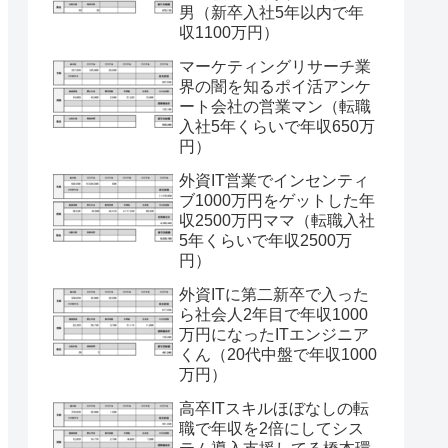
男（新卒入社5年以内で年
収1100万円）
マーケティングリサーチ業
界の闇を知るポイ活アンケ
ート会社の営業マン（転職
入社5年くらいで年収650万
円）
外資IT営業でインセンティ
ブ1000万円をゲットした年
収2500万円ママ（転職入社
5年くらいで年収2500万
円）
外資ITに第二新卒で入った
ら社会人2年目で年収1000
万円になったITエンジニア
くん（20代中盤で年収1000
万円）
高卒ITスキルほぼなしの転
職で年収を2倍にしてシス