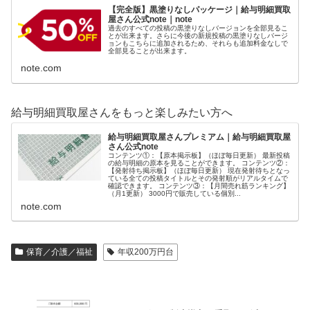
【完全版】黒塗りなしパッケージ｜給与明細買取
屋さん公式note｜note
過去のすべての投稿の黒塗りなしバージョンを全部見るこ
とが出来ます。さらに今後の新規投稿の黒塗りなしバージ
ョンもこちらに追加されるため、それらも追加料金なしで
全部見ることが出来ます。
note.com
給与明細買取屋さんをもっと楽しみたい方へ
給与明細買取屋さんプレミアム｜給与明細買取屋
さん公式note
コンテンツ①：【原本掲示板】（ほぼ毎日更新） 最新投稿
の給与明細の原本を見ることができます。 コンテンツ②：
【発射待ち掲示板】（ほぼ毎日更新） 現在発射待ちとなっ
ている全ての投稿タイトルとその発射順がリアルタイムで
確認できます。 コンテンツ③：【月間売れ筋ランキング】
（月1更新） 3000円で販売している個別...
note.com
保育／介護／福祉
年収200万円台