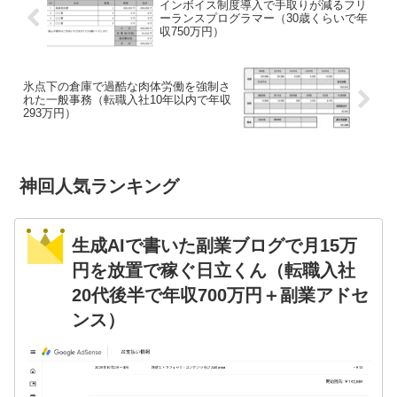
インボイス制度導入で手取りが減るフリ
ーランスプログラマー（30歳くらいで年
収750万円）
氷点下の倉庫で過酷な肉体労働を強制さ
れた一般事務（転職入社10年以内で年収
293万円）
神回人気ランキング
生成AIで書いた副業ブログで月15万
円を放置で稼ぐ日立くん（転職入社
20代後半で年収700万円＋副業アドセ
ンス）