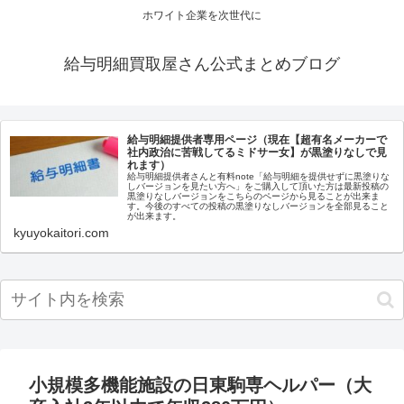
ホワイト企業を次世代に
給与明細買取屋さん公式まとめブログ
給与明細提供者専用ページ（現在【超有名メーカーで
社内政治に苦戦してるミドサー女】が黒塗りなしで見
れます）
給与明細提供者さんと有料note「給与明細を提供せずに黒塗りな
しバージョンを見たい方へ」をご購入して頂いた方は最新投稿の
黒塗りなしバージョンをこちらのページから見ることが出来ま
す。今後のすべての投稿の黒塗りなしバージョンを全部見ること
が出来ます。
kyuyokaitori.com
小規模多機能施設の日東駒専ヘルパー（大