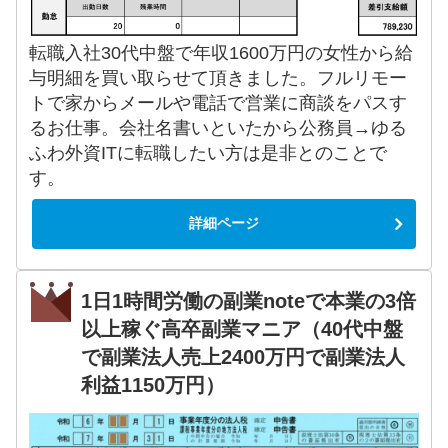
転職入社30代中盤で年収1600万円の女性から給
与明細を買い取らせて頂きました。フルリモー
トで家からメールや電話で営業に商談をパスす
るお仕事。会社名書いといたから公務員→ゆる
ふわ外資ITに転職したい方は是非とのことで
す。
詳細ページ
1日1時間労働の副業noteで本業の3倍
以上稼ぐ高卒副業マニア（40代中盤
で副業法人売上2400万円で副業法人
利益1150万円）