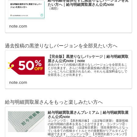
給与明細を提供せずに黒塗りなしバージョンを見
たい方へ｜給与明細買取屋さん公式note
（感想）
note.com
過去投稿の黒塗りなしバージョンを全部見たい方へ
【完全版】黒塗りなしパッケージ｜給与明細買取
屋さん公式note｜note
過去のすべての投稿の黒塗りなしバージョンを全部見るこ
とが出来ます。さらに今後の新規投稿の黒塗りなしバージ
ョンもこちらに追加されるため、それらも追加料金なしで
全部見ることが出来ます。
note.com
給与明細買取屋さんをもっと楽しみたい方へ
給与明細買取屋さんプレミアム｜給与明細買取屋
さん公式note
コンテンツ①：【原本掲示板】（ほぼ毎日更新） 最新投稿
の給与明細の原本を見ることができます。 コンテンツ②：
【発射待ち掲示板】（ほぼ毎日更新） 現在発射待ちとなっ
ている全ての投稿タイトルとその発射順がリアルタイムで
確認できます。 コンテンツ③：【月間売れ筋ランキング】