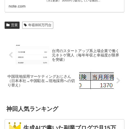
（月1更新） 3000円で販売している個別...
note.com
営業
年収800万円台
台湾のスタートアップ系上場企業で働く
元ネトゲ廃人（毎年年収と幸福度が限界
を突破）
中国現地採用マーケティングおじさん
（日本本社→中国駐在→現地採用への切
り替え）
神回人気ランキング
生成AIで書いた副業ブログで月15万