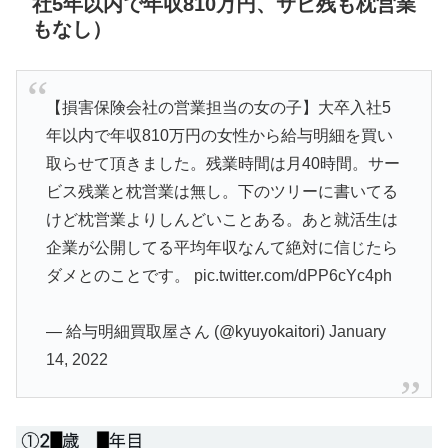
社5年以内で年収810万円、サビ残も枕営業
もなし）
【損害保険会社の営業担当の女の子】大卒入社5
年以内で年収810万円の女性から給与明細を買い
取らせて頂きました。残業時間は月40時間。サー
ビス残業と枕営業は無し。下のツリーに書いてる
けど枕営業よりしんどいことある。あと就活生は
企業が公開してる平均年収なんて絶対に信じたら
ダメとのことです。
pic.twitter.com/dPP6cYc4ph
— 給与明細買取屋さん (@kyuyokaitori)
January
14, 2022