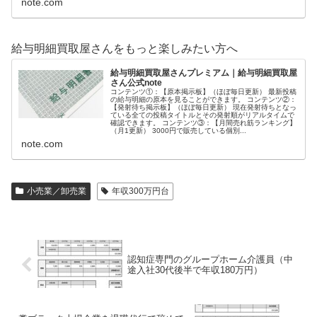
note.com
給与明細買取屋さんをもっと楽しみたい方へ
給与明細買取屋さんプレミアム｜給与明細買取屋
さん公式note
コンテンツ①：【原本掲示板】（ほぼ毎日更新） 最新投稿
の給与明細の原本を見ることができます。 コンテンツ②：
【発射待ち掲示板】（ほぼ毎日更新） 現在発射待ちとなっ
ている全ての投稿タイトルとその発射順がリアルタイムで
確認できます。 コンテンツ③：【月間売れ筋ランキング】
（月1更新） 3000円で販売している個別...
note.com
小売業／卸売業
年収300万円台
認知症専門のグループホーム介護員（中
途入社30代後半で年収180万円）