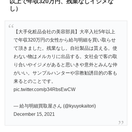
以上で年収320万円、残業なしイジメな
し）
【大手化粧品会社の美容部員】大卒入社5年以上
で年収320万円の女性から給与明細を買い取らせ
て頂きました。残業なし。自社製品は貰える。使
わない物はメルカリに出品する。女社会で客の取
り合いやイジメがあると思いきや意外とみんな仲
がいい。サンプルハンターや宗教勧誘目的の客も
来るとのことです。
pic.twitter.com/p34RbsEwCW
— 給与明細買取屋さん (@kyuyokaitori)
December 15, 2021