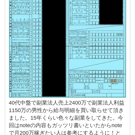
40代中盤で副業法人売上2400万で副業法人利益
1150万の男性から給与明細を買い取らせて頂き
ました。15年くらい色々な副業をしてきた。今
回はnoteの内容もガッツリ書いといたからnote
で月200万稼ぎたい人は参考にするように！と