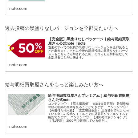
note.com
過去投稿の黒塗りなしバージョンを全部見たい方へ
【完全版】黒塗りなしパッケージ｜給与明細買取
屋さん公式note｜note
過去のすべての投稿の黒塗りなしバージョンを全部見るこ
とが出来ます。さらに今後の新規投稿の黒塗りなしバージ
ョンもこちらに追加されるため、それらも追加料金なしで
全部見ることが出来ます。
note.com
給与明細買取屋さんをもっと楽しみたい方へ
給与明細買取屋さんプレミアム｜給与明細買取屋
さん公式note
コンテンツ①：【原本掲示板】（ほぼ毎日更新） 最新投稿
の給与明細の原本を見ることができます。 コンテンツ②：
【発射待ち掲示板】（ほぼ毎日更新） 現在発射待ちとなっ
ている全ての投稿タイトルとその発射順がリアルタイムで
確認できます。 コンテンツ③：【月間売れ筋ランキング】
（月1更新） 3000円で販売している個別...
note.com