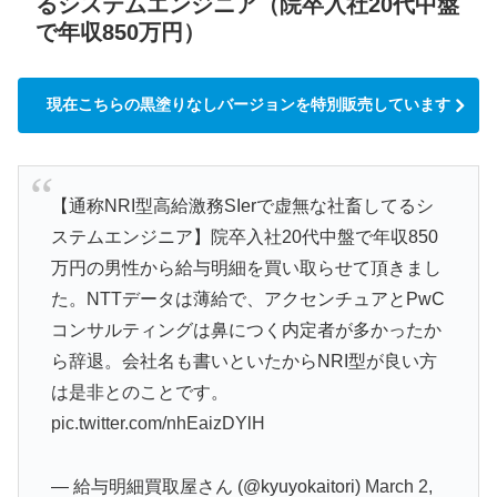
るシステムエンジニア（院卒入社20代中盤
で年収850万円）
現在こちらの黒塗りなしバージョンを特別販売しています
【通称NRI型高給激務SIerで虚無な社畜してるシ
ステムエンジニア】院卒入社20代中盤で年収850
万円の男性から給与明細を買い取らせて頂きまし
た。NTTデータは薄給で、アクセンチュアとPwC
コンサルティングは鼻につく内定者が多かったか
ら辞退。会社名も書いといたからNRI型が良い方
は是非とのことです。
pic.twitter.com/nhEaizDYlH
— 給与明細買取屋さん (@kyuyokaitori)
March 2,