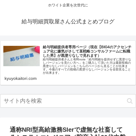
ホワイト企業を次世代に
給与明細買取屋さん公式まとめブログ
給与明細提供者専用ページ（現在【BIG4のアクセンチ
ュア化に嫌気がさして某戦略コンサルファームに転職
した男】が黒塗りなしで見れます）
給与明細提供者さんと有料note「給与明細を提供せずに黒塗りな
しバージョンを見たい方へ」をご購入して頂いた方は最新投稿の
黒塗りなしバージョンをこちらのページから見ることが出来ま
す。今後のすべての投稿の黒塗りなしバージョンを全部見ること
が出来ます。
kyuyokaitori.com
通称NRI型高給激務SIerで虚無な社畜して