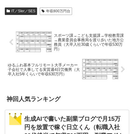
IT／SIer／SES
年収800万円台
スポーツ課→こども支援課→学校教育課
→農業委員会事務局を渡り歩いた地方公
務員（大卒入社30歳くらいで年収530万
円）
ゆるふわ基本フルリモート大手メーカー
子会社で人事してる実質週4日労働男（大
卒入社5年くらいで年収630万円）
神回人気ランキング
生成AIで書いた副業ブログで月15万
円を放置で稼ぐ日立くん（転職入社