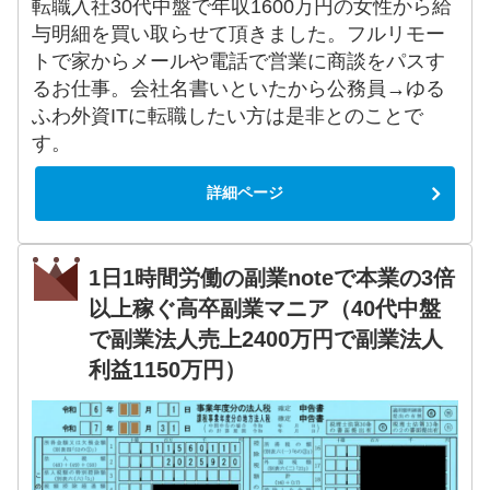
転職入社30代中盤で年収1600万円の女性から給
与明細を買い取らせて頂きました。フルリモー
トで家からメールや電話で営業に商談をパスす
るお仕事。会社名書いといたから公務員→ゆる
ふわ外資ITに転職したい方は是非とのことで
す。
詳細ページ
1日1時間労働の副業noteで本業の3倍
以上稼ぐ高卒副業マニア（40代中盤
で副業法人売上2400万円で副業法人
利益1150万円）