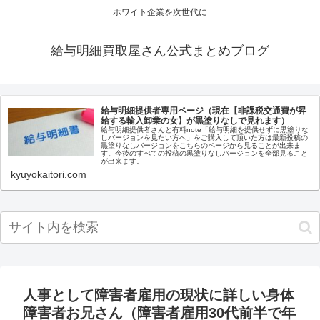
ホワイト企業を次世代に
給与明細買取屋さん公式まとめブログ
給与明細提供者専用ページ（現在【非課税交通費が昇
給する輸入卸業の女】が黒塗りなしで見れます）
給与明細提供者さんと有料note「給与明細を提供せずに黒塗りな
しバージョンを見たい方へ」をご購入して頂いた方は最新投稿の
黒塗りなしバージョンをこちらのページから見ることが出来ま
す。今後のすべての投稿の黒塗りなしバージョンを全部見ること
が出来ます。
kyuyokaitori.com
人事として障害者雇用の現状に詳しい身体
障害者お兄さん（障害者雇用30代前半で年