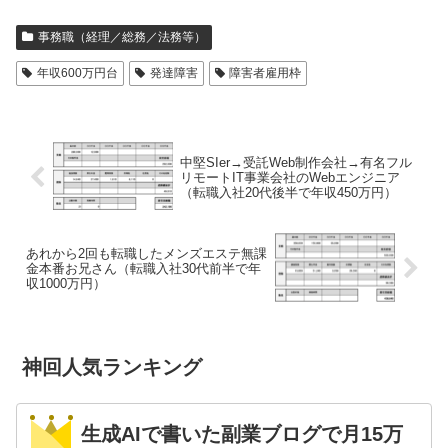
事務職（経理／総務／法務等）
年収600万円台
発達障害
障害者雇用枠
中堅SIer→受託Web制作会社→有名フル
リモートIT事業会社のWebエンジニア
（転職入社20代後半で年収450万円）
あれから2回も転職したメンズエステ無課
金本番お兄さん（転職入社30代前半で年
収1000万円）
神回人気ランキング
生成AIで書いた副業ブログで月15万