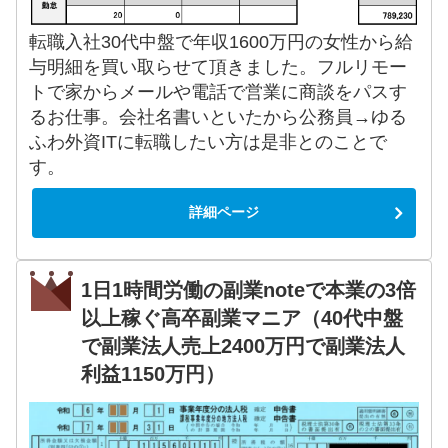
転職入社30代中盤で年収1600万円の女性から給
与明細を買い取らせて頂きました。フルリモー
トで家からメールや電話で営業に商談をパスす
るお仕事。会社名書いといたから公務員→ゆる
ふわ外資ITに転職したい方は是非とのことで
す。
詳細ページ
1日1時間労働の副業noteで本業の3倍
以上稼ぐ高卒副業マニア（40代中盤
で副業法人売上2400万円で副業法人
利益1150万円）