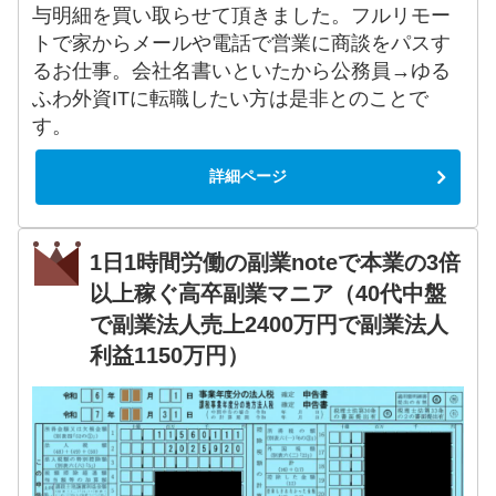
与明細を買い取らせて頂きました。フルリモー
トで家からメールや電話で営業に商談をパスす
るお仕事。会社名書いといたから公務員→ゆる
ふわ外資ITに転職したい方は是非とのことで
す。
詳細ページ
1日1時間労働の副業noteで本業の3倍
以上稼ぐ高卒副業マニア（40代中盤
で副業法人売上2400万円で副業法人
利益1150万円）