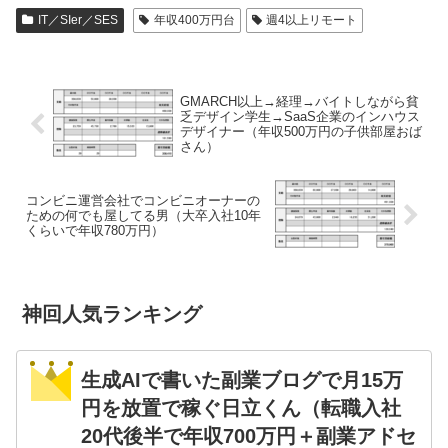
IT／SIer／SES
年収400万円台
週4以上リモート
GMARCH以上→経理→バイトしながら貧
乏デザイン学生→SaaS企業のインハウス
デザイナー（年収500万円の子供部屋おば
さん）
コンビニ運営会社でコンビニオーナーの
ための何でも屋してる男（大卒入社10年
くらいで年収780万円）
神回人気ランキング
生成AIで書いた副業ブログで月15万
円を放置で稼ぐ日立くん（転職入社
20代後半で年収700万円＋副業アドセ