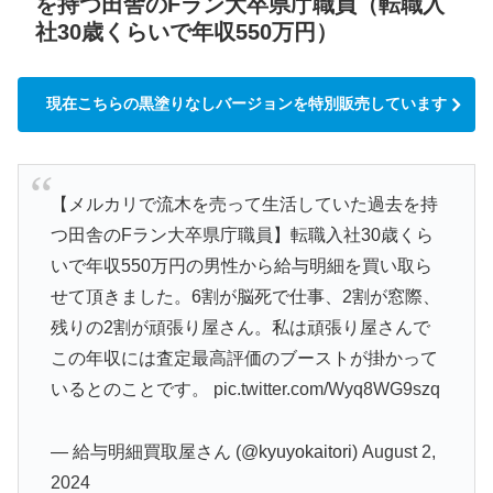
を持つ田舎のFラン大卒県庁職員（転職入
社30歳くらいで年収550万円）
現在こちらの黒塗りなしバージョンを特別販売しています
【メルカリで流木を売って生活していた過去を持
つ田舎のFラン大卒県庁職員】転職入社30歳くら
いで年収550万円の男性から給与明細を買い取ら
せて頂きました。6割が脳死で仕事、2割が窓際、
残りの2割が頑張り屋さん。私は頑張り屋さんで
この年収には査定最高評価のブーストが掛かって
いるとのことです。
pic.twitter.com/Wyq8WG9szq
— 給与明細買取屋さん (@kyuyokaitori)
August 2,
2024