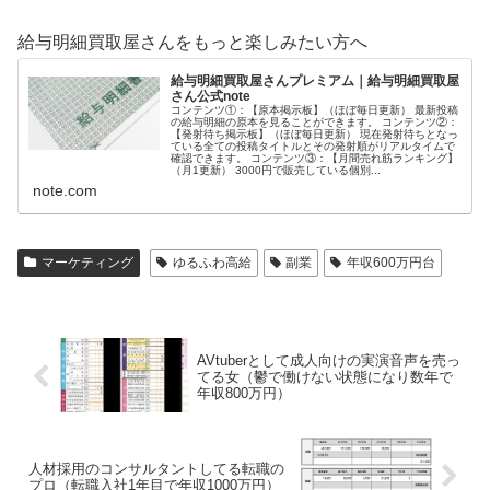
給与明細買取屋さんをもっと楽しみたい方へ
給与明細買取屋さんプレミアム｜給与明細買取屋
さん公式note
コンテンツ①：【原本掲示板】（ほぼ毎日更新） 最新投稿
の給与明細の原本を見ることができます。 コンテンツ②：
【発射待ち掲示板】（ほぼ毎日更新） 現在発射待ちとなっ
ている全ての投稿タイトルとその発射順がリアルタイムで
確認できます。 コンテンツ③：【月間売れ筋ランキング】
（月1更新） 3000円で販売している個別...
note.com
マーケティング
ゆるふわ高給
副業
年収600万円台
AVtuberとして成人向けの実演音声を売っ
てる女（鬱で働けない状態になり数年で
年収800万円）
人材採用のコンサルタントしてる転職の
プロ（転職入社1年目で年収1000万円）