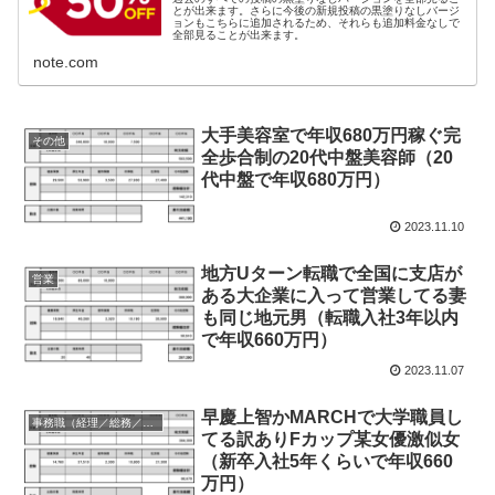
とが出来ます。さらに今後の新規投稿の黒塗りなしバージ
ョンもこちらに追加されるため、それらも追加料金なしで
全部見ることが出来ます。
note.com
大手美容室で年収680万円稼ぐ完
その他
全歩合制の20代中盤美容師（20
代中盤で年収680万円）
2023.11.10
地方Uターン転職で全国に支店が
営業
ある大企業に入って営業してる妻
も同じ地元男（転職入社3年以内
で年収660万円）
2023.11.07
早慶上智かMARCHで大学職員し
事務職（経理／総務／法務等）
てる訳ありFカップ某女優激似女
（新卒入社5年くらいで年収660
万円）