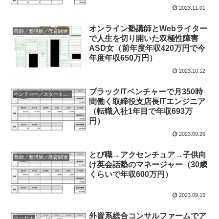
2023.11.01
オンライン塾講師とWebライター
教師／塾講師／教育関連
で人生を切り開いた双極性障害
ASD女（前年度年収420万円で今
年度年収650万円）
2023.10.12
ブラックITベンチャーで月350時
ベンチャー／スタートアップ／経営者
間働く取締役支店長ITエンジニア
（転職入社1年目で年収693万
円）
2023.09.26
とび職→アクセンチュア→子供向
教師／塾講師／教育関連
け英会話塾のマネージャー（30歳
くらいで年収600万円）
2023.09.15
外資系総合コンサルファームでア
コンサル