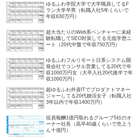
ゆるふわ学院大学で大学職員してるF
ラン大学卒男（転職入社5年くらいで
年収630万円）
超大当たりのWeb系ベンチャーに未経
験転職してSEO対策してる元低学歴ニ
ート（20代中盤で年収750万円）
ゆるふわフルリモート日系システム開
発会社でコンサル営業してる20代で年
収1000万円女（大卒入社20代後半で年
収1000万円）
超ゆるふわ外資ITでプロダクトマネー
ジャーしてる20代婚活女子（転職入社
3年以内で年収1400万円）
役員報酬1億円取れるグループ5社のオ
ーナー社長（高卒40歳くらいで売上う
ん十億円）