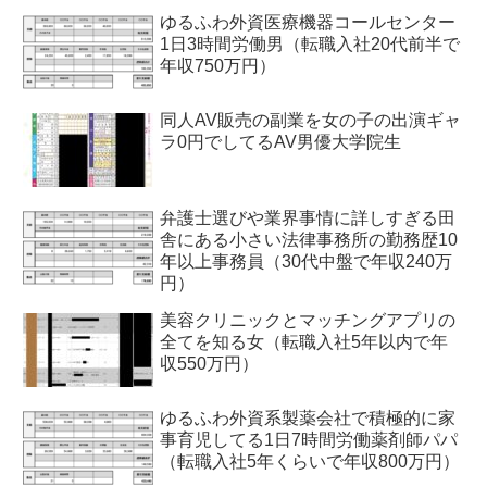
ゆるふわ外資医療機器コールセンター
1日3時間労働男（転職入社20代前半で
年収750万円）
同人AV販売の副業を女の子の出演ギャ
ラ0円でしてるAV男優大学院生
弁護士選びや業界事情に詳しすぎる田
舎にある小さい法律事務所の勤務歴10
年以上事務員（30代中盤で年収240万
円）
美容クリニックとマッチングアプリの
全てを知る女（転職入社5年以内で年
収550万円）
ゆるふわ外資系製薬会社で積極的に家
事育児してる1日7時間労働薬剤師パパ
（転職入社5年くらいで年収800万円）