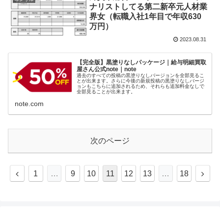
ナリストしてる第二新卒元人材業
界女（転職入社1年目で年収630
万円）
2023.08.31
【完全版】黒塗りなしパッケージ｜給与明細買取
屋さん公式note｜note
過去のすべての投稿の黒塗りなしバージョンを全部見るこ
とが出来ます。さらに今後の新規投稿の黒塗りなしバージ
ョンもこちらに追加されるため、それらも追加料金なしで
全部見ることが出来ます。
note.com
次のページ
1
…
9
10
11
12
13
…
18