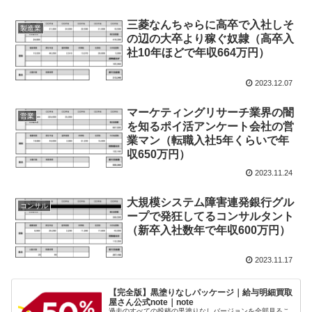
三菱なんちゃらに高卒で入社しそ
製造業
の辺の大卒より稼ぐ奴隷（高卒入
社10年ほどで年収664万円）
2023.12.07
マーケティングリサーチ業界の闇
営業
を知るポイ活アンケート会社の営
業マン（転職入社5年くらいで年
収650万円）
2023.11.24
大規模システム障害連発銀行グル
コンサル
ープで発狂してるコンサルタント
（新卒入社数年で年収600万円）
2023.11.17
【完全版】黒塗りなしパッケージ｜給与明細買取
屋さん公式note｜note
過去のすべての投稿の黒塗りなしバージョンを全部見るこ