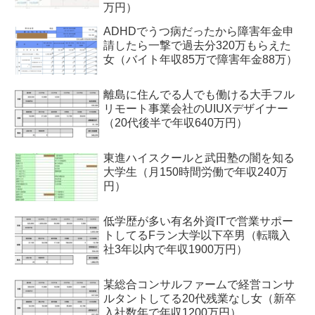
万円）
ADHDでうつ病だったから障害年金申
請したら一撃で過去分320万もらえた
女（バイト年収85万で障害年金88万）
離島に住んでる人でも働ける大手フル
リモート事業会社のUIUXデザイナー
（20代後半で年収640万円）
東進ハイスクールと武田塾の闇を知る
大学生（月150時間労働で年収240万
円）
低学歴が多い有名外資ITで営業サポー
トしてるFラン大学以下卒男（転職入
社3年以内で年収1900万円）
某総合コンサルファームで経営コンサ
ルタントしてる20代残業なし女（新卒
入社数年で年収1200万円）