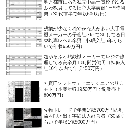
地方都市にある私立中高一貫校でゆる
ふわ教員してる旧帝大卒実働1日5時間
男（30代前半で年収600万円）
残業が少なく穏やかな人が多い大手電
機メーカーの子会社SIerでSEしてる日
東駒専レベル卒男（転職入社5年くら
いで年収650万円）
超ゆるふわ釣銭機メーカーでレジの修
理してる高卒月10時間労働男（転職入
社10年以内で年収450万円）
外資ITソフトウェアエンジニアのサカ
モト（本業年収1950万円で副業売上
800万円）
先物トレードで年間1億5700万円の利
益を叩き出す零細法人経営者（30歳く
らいで年収1億5000万円）