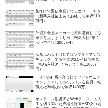
某NTTで通信事業してるエリート社畜
（新卒入社後まあまあ経って年収910
万円）
外資系食品メーカーで原料購買してる
家事育児しまくり男（転職入社5年く
らいで年収1300万円）
ゆるふわ大手JTCでコンプライアンス
チェックしてる実質週3.5~4日労働男
（転職入社3年くらいで年収1100万
円）
ドイツのIT系事業会社でソフトウェア
エンジニアしてるベルリン在住男（転
職入社3年以内で年収1400万）
オンライン塾講師とWebライターで人
生を切り開いた双極性障害ASD女（前