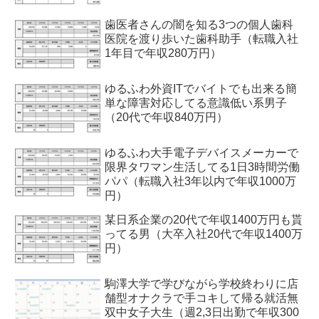
歯医者さんの闇を知る3つの個人歯科
医院を渡り歩いた歯科助手（転職入社
1年目で年収280万円）
ゆるふわ外資ITでバイトでも出来る簡
単な障害対応してる意識低い系男子
（20代で年収840万円）
ゆるふわ大手電子デバイスメーカーで
限界タワマン生活してる1日3時間労働
パパ（転職入社3年以内で年収1000万
円）
某日系企業の20代で年収1400万円も貰
ってる男（大卒入社20代で年収1400万
円）
駒澤大学で学びながら学校終わりに店
舗型オナクラで手コキして帰る就活無
双中女子大生（週2,3日出勤で年収300