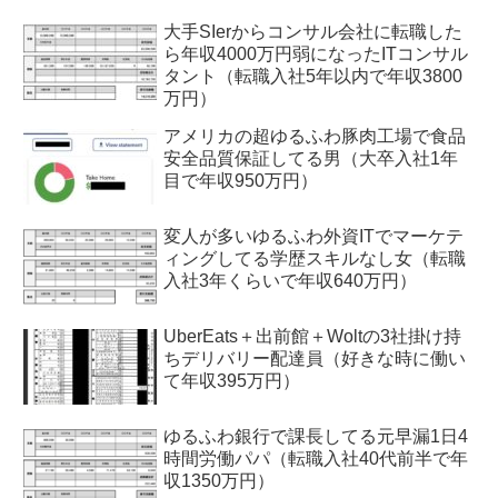
大手SIerからコンサル会社に転職した
ら年収4000万円弱になったITコンサル
タント（転職入社5年以内で年収3800
万円）
アメリカの超ゆるふわ豚肉工場で食品
安全品質保証してる男（大卒入社1年
目で年収950万円）
変人が多いゆるふわ外資ITでマーケテ
ィングしてる学歴スキルなし女（転職
入社3年くらいで年収640万円）
UberEats＋出前館＋Woltの3社掛け持
ちデリバリー配達員（好きな時に働い
て年収395万円）
ゆるふわ銀行で課長してる元早漏1日4
時間労働パパ（転職入社40代前半で年
収1350万円）