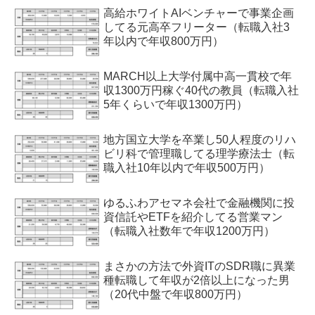
高給ホワイトAIベンチャーで事業企画
してる元高卒フリーター（転職入社3
年以内で年収800万円）
MARCH以上大学付属中高一貫校で年
収1300万円稼ぐ40代の教員（転職入社
5年くらいで年収1300万円）
地方国立大学を卒業し50人程度のリハ
ビリ科で管理職してる理学療法士（転
職入社10年以内で年収500万円）
ゆるふわアセマネ会社で金融機関に投
資信託やETFを紹介してる営業マン
（転職入社数年で年収1200万円）
まさかの方法で外資ITのSDR職に異業
種転職して年収が2倍以上になった男
（20代中盤で年収800万円）