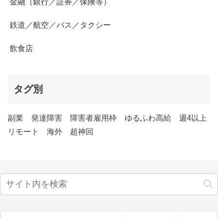
金融（銀行／証券／保険等）
鉄道／航空／バス／タクシー
飲食店
タグ別
副業
発達障害
障害者雇用枠
ゆるふわ高給
週4以上
リモート
海外
超神回