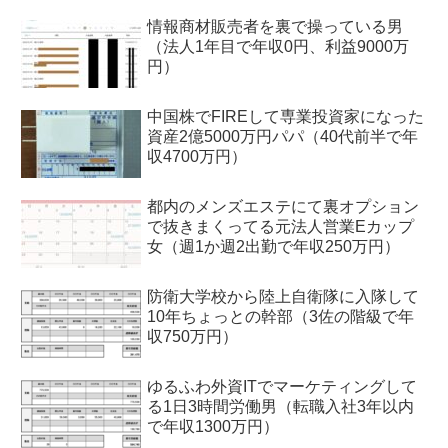
情報商材販売者を裏で操っている男
（法人1年目で年収0円、利益9000万
円）
中国株でFIREして専業投資家になった
資産2億5000万円パパ（40代前半で年
収4700万円）
都内のメンズエステにて裏オプション
で抜きまくってる元法人営業Eカップ
女（週1か週2出勤で年収250万円）
防衛大学校から陸上自衛隊に入隊して
10年ちょっとの幹部（3佐の階級で年
収750万円）
ゆるふわ外資ITでマーケティングして
る1日3時間労働男（転職入社3年以内
で年収1300万円）