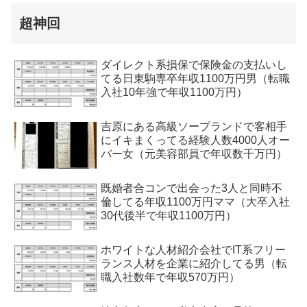
超神回
ダイレクト系損保で保険金の支払いし
てる日東駒専卒年収1100万円男（転職
入社10年強で年収1100万円）
吉原にある高級ソープランドで客相手
にイキまくってる経験人数4000人オー
バー女（元美容部員で年収数千万円）
既婚者合コンで出会った3人と同時不
倫してる年収1100万円ママ（大卒入社
30代後半で年収1100万円）
ホワイトな人材紹介会社でIT系フリー
ランス人材を企業に紹介してる男（転
職入社数年で年収570万円）