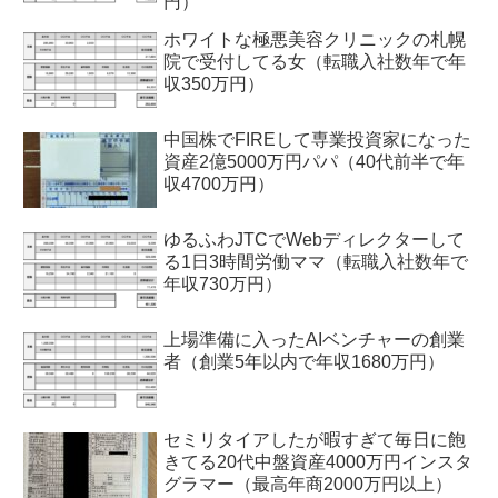
円）
ホワイトな極悪美容クリニックの札幌
院で受付してる女（転職入社数年で年
収350万円）
中国株でFIREして専業投資家になった
資産2億5000万円パパ（40代前半で年
収4700万円）
ゆるふわJTCでWebディレクターして
る1日3時間労働ママ（転職入社数年で
年収730万円）
上場準備に入ったAIベンチャーの創業
者（創業5年以内で年収1680万円）
セミリタイアしたが暇すぎて毎日に飽
きてる20代中盤資産4000万円インスタ
グラマー（最高年商2000万円以上）