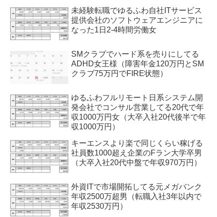
未経験転職でゆるふわ自社ITサービス
提供会社のソフトウェアエンジニアに
なった1日2-4時間労働女
SMクラブでハード系を売りにしてる
ADHD女王様（障害年金120万円とSM
クラブ75万円でFIRE状態）
ゆるふわフルリモート日系システム開
発会社でコンサル営業してる20代で年
収1000万円女（大卒入社20代後半で年
収1000万円）
キーエンスより楽で同じくらい稼げる
社員数1000超え企業のFラン大学卒男
（大卒入社20代中盤で年収970万円）
外資ITで市場開拓してる元メガバンク
年収2500万超男（転職入社3年以内で
年収2530万円）