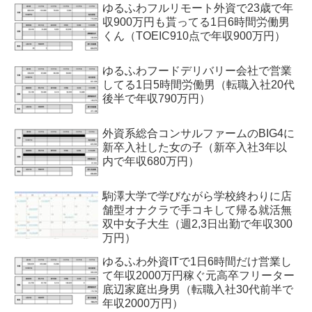
ゆるふわフルリモート外資で23歳で年
収900万円も貰ってる1日6時間労働男
くん（TOEIC910点で年収900万円）
ゆるふわフードデリバリー会社で営業
してる1日5時間労働男（転職入社20代
後半で年収790万円）
外資系総合コンサルファームのBIG4に
新卒入社した女の子（新卒入社3年以
内で年収680万円）
駒澤大学で学びながら学校終わりに店
舗型オナクラで手コキして帰る就活無
双中女子大生（週2,3日出勤で年収300
万円）
ゆるふわ外資ITで1日6時間だけ営業し
て年収2000万円稼ぐ元高卒フリーター
底辺家庭出身男（転職入社30代前半で
年収2000万円）