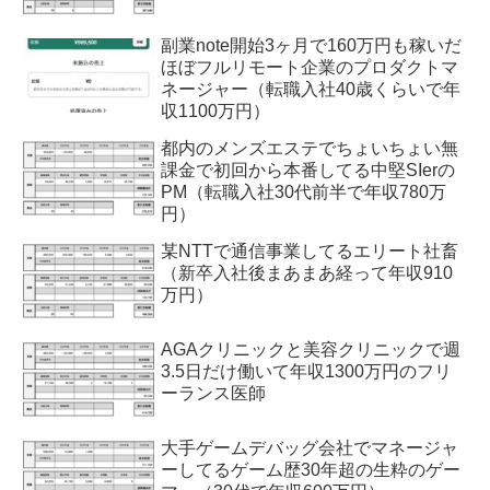
副業note開始3ヶ月で160万円も稼いだ
ほぼフルリモート企業のプロダクトマ
ネージャー（転職入社40歳くらいで年
収1100万円）
都内のメンズエステでちょいちょい無
課金で初回から本番してる中堅SIerの
PM（転職入社30代前半で年収780万
円）
某NTTで通信事業してるエリート社畜
（新卒入社後まあまあ経って年収910
万円）
AGAクリニックと美容クリニックで週
3.5日だけ働いて年収1300万円のフリ
ーランス医師
大手ゲームデバッグ会社でマネージャ
ーしてるゲーム歴30年超の生粋のゲー