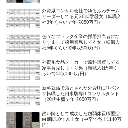
外資系コンサル会社でゆるふわチーム
リーダーしてる元SE低学歴女（転職入
社3年くらいで年収850万円）
色々なブラック企業の採用担当者にな
りすまして採用業務してる女（転職入
社5年くらいで年収500万円）
外資系食品メーカーで原料購買してる
家事育児しまくり男（転職入社5年く
らいで年収1300万円）
新卒就活で落とされた外資ITにリベン
ジ転職した日東駒専ITコンサルタント
（20代中盤で年収650万円）
占い師として成功した虚弱体質職歴空
白期間10年以上女（中卒で売上1140万
円）