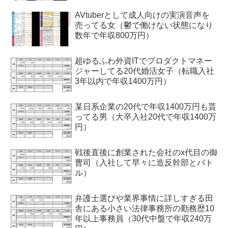
AVtuberとして成人向けの実演音声を
売ってる女（鬱で働けない状態になり
数年で年収800万円）
超ゆるふわ外資ITでプロダクトマネー
ジャーしてる20代婚活女子（転職入社
3年以内で年収1400万円）
某日系企業の20代で年収1400万円も貰
ってる男（大卒入社20代で年収1400万
円）
戦後直後に創業された会社のx代目の御
曹司（入社して早々に造反幹部とバト
ル）
弁護士選びや業界事情に詳しすぎる田
舎にある小さい法律事務所の勤務歴10
年以上事務員（30代中盤で年収240万