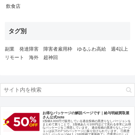
飲食店
タグ別
副業
発達障害
障害者雇用枠
ゆるふわ高給
週4以上
リモート
海外
超神回
お得なパッケージの解説ページです｜給与明細買取屋
さん公式note
1投稿3,000円で販売している過去投稿の黒塗りなしバージョンを
まとめて買うことで、1投稿あたり100円ほどで見れる非常にお得
なパッケージをご用意しています。 過去投稿の黒塗りなしバージ
ョンは以下の7つのパッケージに振り分けられています。 ①黒塗
りなしパッケージVol.1（160投稿で更新終了） ②黒塗りなしパ