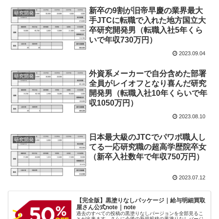
新卒の9割が旧帝早慶の業界最大
研究開発
手JTCに転職で入れた地方国立大
卒研究開発男（転職入社5年くら
いで年収730万円）
2023.09.04
外資系メーカーで自分含めた部署
研究開発
全員がレイオフとなり喜んだ研究
開発男（転職入社10年くらいで年
収1050万円）
2023.08.10
日本最大級のJTCでパワポ職人し
研究開発
てる一応研究職の超高学歴院卒女
（新卒入社数年で年収750万円）
2023.07.12
【完全版】黒塗りなしパッケージ｜給与明細買取
屋さん公式note｜note
過去のすべての投稿の黒塗りなしバージョンを全部見るこ
とが出来ます。さらに今後の新規投稿の黒塗りなしバージ