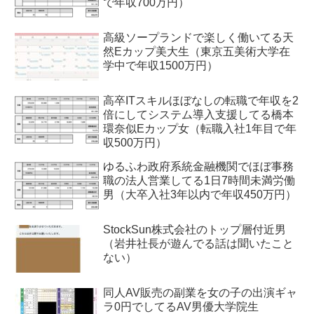
で年収700万円）
高級ソープランドで楽しく働いてる天
然Eカップ美大生（東京五美術大学在
学中で年収1500万円）
高卒ITスキルほぼなしの転職で年収を2
倍にしてシステム導入支援してる橋本
環奈似Eカップ女（転職入社1年目で年
収500万円）
ゆるふわ政府系統金融機関でほぼ事務
職の法人営業してる1日7時間未満労働
男（大卒入社3年以内で年収450万円）
StockSun株式会社のトップ層付近男
（岩井社長が遊んでる話は聞いたこと
ない）
同人AV販売の副業を女の子の出演ギャ
ラ0円でしてるAV男優大学院生