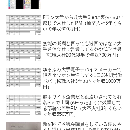
Fラン大学から超大手SIerに裏技っぽい
感じで入社したPM（新卒入社5年くら
いで年収600万円）
無能の楽園と言っても過言ではない大
手通信会社で営業してるやや低学歴男
（転職入社20代後半で年収700万円）
ゆるふわ大手電子デバイスメーカーで
限界タワマン生活してる1日3時間労働
パパ（転職入社3年以内で年収1000万
円）
超ホワイト企業だと勘違いされてる有
名SIerで上司が狂ったように残業して
る部署の若手PM（大卒入社3年くらい
で年収550万円）
新宿区で区議会議員をしている渡辺や
すし議員（当選1期目で年収993万円）