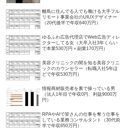
離島に住んでる人でも働ける大手フル
リモート事業会社のUIUXデザイナー
（20代後半で年収640万円）
ゆるふわ広告代理店でWeb広告ディレ
クターしてる女（大卒入社3年くらい
で本業530万円＋副業170万円）
美容クリニックの闇を知る美容クリニ
ックのカウンセラー（転職入社5年ほ
どで年収530万円）
情報商材販売者を裏で操っている男
（法人1年目で年収0円、利益9000万
円）
RPAやAIで皆さんの仕事を奪う仕事を
している業務コンサルタント（30代前
半で年収850万円）