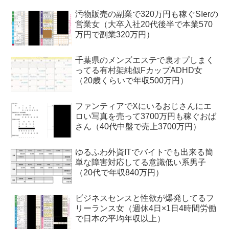
汚物販売の副業で320万円も稼ぐSIerの
営業女（大卒入社20代後半で本業570
万円で副業320万円）
千葉県のメンズエステで裏オプしまく
ってる有村架純似FカップADHD女
（20歳くらいで年収500万円）
ファンティアでXにいるおじさんにエ
ロい写真を売って3700万円も稼ぐおば
さん（40代中盤で売上3700万円）
ゆるふわ外資ITでバイトでも出来る簡
単な障害対応してる意識低い系男子
（20代で年収840万円）
ビジネスセンスと性欲が爆発してるフ
リーランス女（週休4日×1日4時間労働
で日本の平均年収以上）