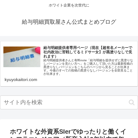
ホワイト企業を次世代に
給与明細買取屋さん公式まとめブログ
給与明細提供者専用ページ（現在【超有名メーカーで
社内政治に苦戦してるミドサー女】が黒塗りなしで見
れます）
給与明細提供者さんと有料note「給与明細を提供せずに黒塗りな
しバージョンを見たい方へ」をご購入して頂いた方は最新投稿の
黒塗りなしバージョンをこちらのページから見ることが出来ま
す。今後のすべての投稿の黒塗りなしバージョンを全部見ること
が出来ます。
kyuyokaitori.com
ホワイトな外資系SIerでゆったりと働くイ