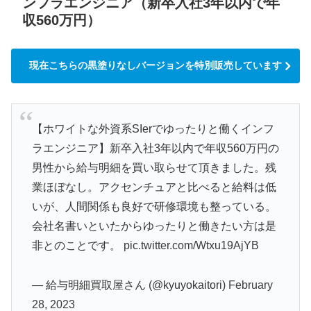
ンフラエンジニア（新卒入社3年以内で年
収560万円）
現在こちらの黒塗りなしバージョンを特別販売しています
【ホワイトな外資系SIerでゆったりと働くインフ
ラエンジニア】新卒入社3年以内で年収560万円の
男性から給与明細を買い取らせて頂きました。残
業ほぼなし。アクセンチュアと比べると給料は低
いが、人間関係も良好で研修環境も整っている。
会社名書いといたからゆったりと働きたい方は是
非とのことです。
pic.twitter.com/Wtxu19AjYB
— 給与明細買取屋さん (@kyuyokaitori)
February
28, 2023