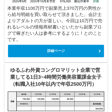
本業年収1100万円で副業売上370万円の男性か
ら給与明細を買い取らせて頂きました。会計士
よりアダルトの方が楽しい。今回は10万円で売
れるレベルの情報商材書いといたから副業ブロ
グで稼ぎたい人は参考にするように！とのこと
です。
詳細ページ
ゆるふわ外資コングロマリット企業で営
業してる1日3~4時間労働美容重課金女子
（転職入社10年以内で年収2500万円）