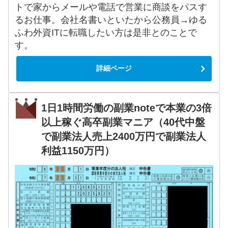
トで家からメールや電話で営業に商談をパスす
るお仕事。会社名書いといたから公務員→ゆる
ふわ外資ITに転職したい方は是非とのことで
す。
詳細ページ
1日1時間労働の副業noteで本業の3倍
以上稼ぐ高卒副業マニア（40代中盤
で副業法人売上2400万円で副業法人
利益1150万円）