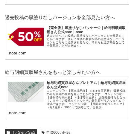
過去投稿の黒塗りなしバージョンを全部見たい方へ
【完全版】黒塗りなしパッケージ｜給与明細買取
屋さん公式note｜note
過去のすべての投稿の黒塗りなしバージョンを全部見るこ
とが出来ます。さらに今後の新規投稿の黒塗りなしバージ
ョンもこちらに追加されるため、それらも追加料金なしで
全部見ることが出来ます。
note.com
給与明細買取屋さんをもっと楽しみたい方へ
給与明細買取屋さんプレミアム｜給与明細買取屋
さん公式note
コンテンツ①：【原本掲示板】（ほぼ毎日更新） 最新投稿
の給与明細の原本を見ることができます。 コンテンツ②：
【発射待ち掲示板】（ほぼ毎日更新） 現在発射待ちとなっ
ている全ての投稿タイトルとその発射順がリアルタイムで
確認できます。 コンテンツ③：【月間売れ筋ランキング】
（月1更新） 3000円で販売している個別...
note.com
IT／SIer／SES
年収600万円台