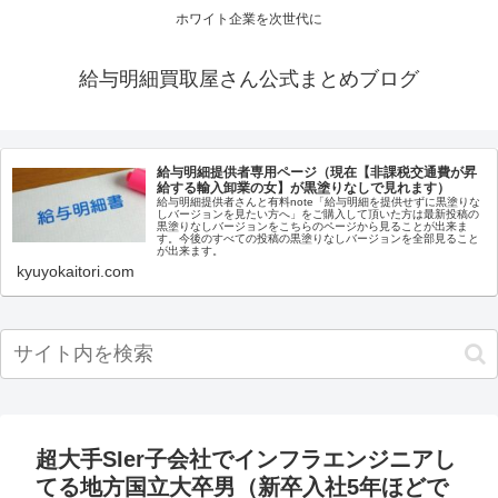
ホワイト企業を次世代に
給与明細買取屋さん公式まとめブログ
給与明細提供者専用ページ（現在【非課税交通費が昇
給する輸入卸業の女】が黒塗りなしで見れます）
給与明細提供者さんと有料note「給与明細を提供せずに黒塗りな
しバージョンを見たい方へ」をご購入して頂いた方は最新投稿の
黒塗りなしバージョンをこちらのページから見ることが出来ま
す。今後のすべての投稿の黒塗りなしバージョンを全部見ること
が出来ます。
kyuyokaitori.com
超大手SIer子会社でインフラエンジニアし
てる地方国立大卒男（新卒入社5年ほどで