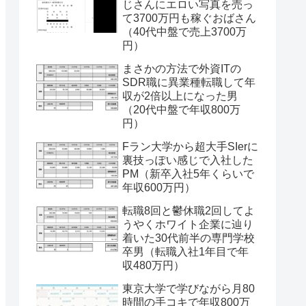
じさんにエロい写真を売っ
て3700万円も稼ぐおばさん
（40代中盤で売上3700万
円）
まさかの方法で外資ITの
SDR職に異業種転職して年
収が2倍以上になった男
（20代中盤で年収800万
円）
Fラン大学から超大手SIerに
裏技っぽい感じで入社した
PM（新卒入社5年くらいで
年収600万円）
転職8回と鬱休職2回してよ
うやくホワイト企業に辿り
着いた30代前半の専門学校
卒男（転職入社1年目で年
収480万円）
東京大学で学びながら月80
時間の手コキで年収800万