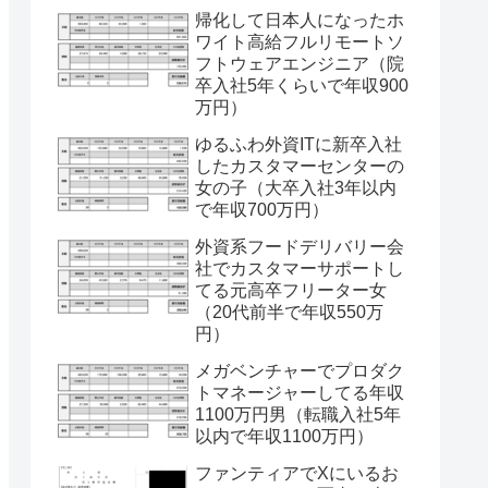
帰化して日本人になったホ
ワイト高給フルリモートソ
フトウェアエンジニア（院
卒入社5年くらいで年収900
万円）
ゆるふわ外資ITに新卒入社
したカスタマーセンターの
女の子（大卒入社3年以内
で年収700万円）
外資系フードデリバリー会
社でカスタマーサポートし
てる元高卒フリーター女
（20代前半で年収550万
円）
メガベンチャーでプロダク
トマネージャーしてる年収
1100万円男（転職入社5年
以内で年収1100万円）
ファンティアでXにいるお