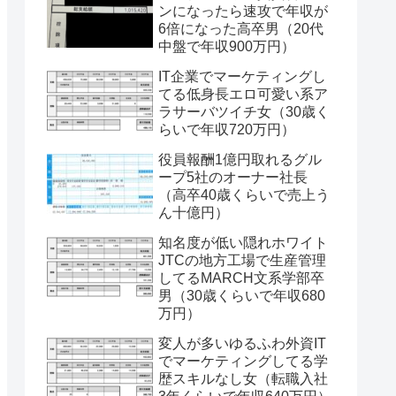
ンになったら速攻で年収が
6倍になった高卒男（20代
中盤で年収900万円）
IT企業でマーケティングし
てる低身長エロ可愛い系ア
ラサーバツイチ女（30歳く
らいで年収720万円）
役員報酬1億円取れるグル
ープ5社のオーナー社長
（高卒40歳くらいで売上う
ん十億円）
知名度が低い隠れホワイト
JTCの地方工場で生産管理
してるMARCH文系学部卒
男（30歳くらいで年収680
万円）
変人が多いゆるふわ外資IT
でマーケティングしてる学
歴スキルなし女（転職入社