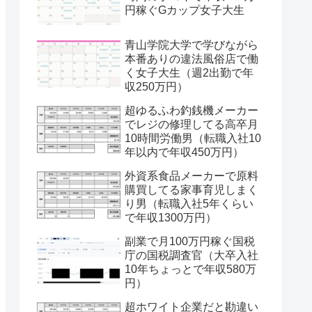
円稼ぐGカップ女子大生
青山学院大学で学びながら
本番ありの違法風俗店で働
く女子大生（週2出勤で年
収250万円）
超ゆるふわ釣銭機メーカー
でレジの修理してる高卒月
10時間労働男（転職入社10
年以内で年収450万円）
外資系食品メーカーで原料
購買してる家事育児しまく
り男（転職入社5年くらい
で年収1300万円）
副業で月100万円稼ぐ国税
庁の国税調査官（大卒入社
10年ちょっとで年収580万
円）
超ホワイト企業だと勘違い