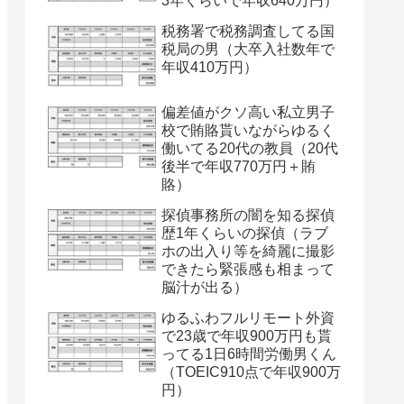
3年くらいで年収640万円）
税務署で税務調査してる国
税局の男（大卒入社数年で
年収410万円）
偏差値がクソ高い私立男子
校で賄賂貰いながらゆるく
働いてる20代の教員（20代
後半で年収770万円＋賄
賂）
探偵事務所の闇を知る探偵
歴1年くらいの探偵（ラブ
ホの出入り等を綺麗に撮影
できたら緊張感も相まって
脳汁が出る）
ゆるふわフルリモート外資
で23歳で年収900万円も貰
ってる1日6時間労働男くん
（TOEIC910点で年収900万
円）