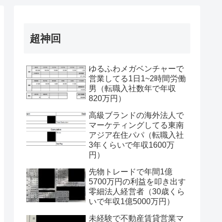
超神回
ゆるふわメガベンチャーで
営業してる1日1~2時間労働
男（転職入社数年で年収
820万円）
高級ブランドの海外法人で
マーケティングしてる東南
アジア在住パパ（転職入社
3年くらいで年収1600万
円）
先物トレードで年間1億
5700万円の利益を叩き出す
零細法人経営者（30歳くら
いで年収1億5000万円）
未経験で不動産賃貸営業マ