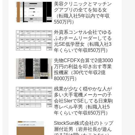
美容クリニックとマッチン
グアプリの全てを知る女
（転職入社5年以内で年収
550万円）
外資系コンサル会社でゆる
ふわチームリーダーしてる
元SE低学歴女（転職入社3
年くらいで年収850万円）
先物CFDFX合算で2億3000
万円の利益を叩き出す専業
投機家（30代で年収2億
8000万円）
残業が少なく穏やかな人が
多い大手電機メーカーの子
会社SIerでSEしてる日東駒
専レベル卒男（転職入社5
年くらいで年収650万円）
StockSun株式会社のトップ
層付近男（岩井社長が遊ん