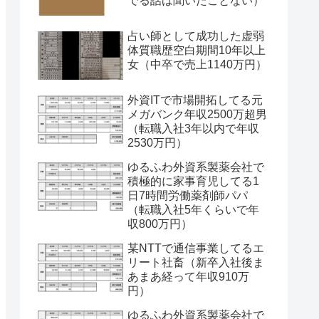
でる話は聞いたことない）
占い師として成功した虚弱
体質職歴空白期間10年以上
女（中卒で売上1140万円）
外資ITで市場開拓してる元
メガバンク年収2500万超男
（転職入社3年以内で年収
2530万円）
ゆるふわ外資系製薬会社で
積極的に家事育児してる1
日7時間労働薬剤師パパ
（転職入社5年くらいで年
収800万円）
某NTTで通信事業してるエ
リート社畜（新卒入社後ま
あまあ経って年収910万
円）
ゆるふわ外資系製薬会社で