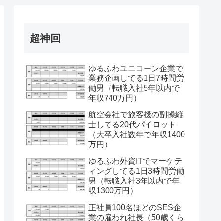
超神回
ゆるふわユニコーン企業で
業務企画してる1日7時間労
働男（転職入社5年以内で
年収740万円）
航空会社で旅客機の副操縦
士してる20代パイロット
（大卒入社数年で年収1400
万円）
ゆるふわ外資ITでマーケテ
ィングしてる1日3時間労働
男（転職入社3年以内で年
収1300万円）
正社員100名ほどのSES企
業の雇われ社長（50歳くら