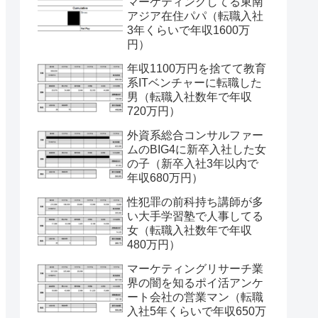
マーケティングしてる東南
アジア在住パパ（転職入社
3年くらいで年収1600万
円）
年収1100万円を捨てて教育
系ITベンチャーに転職した
男（転職入社数年で年収
720万円）
外資系総合コンサルファー
ムのBIG4に新卒入社した女
の子（新卒入社3年以内で
年収680万円）
性犯罪の前科持ち講師が多
い大手学習塾で人事してる
女（転職入社数年で年収
480万円）
マーケティングリサーチ業
界の闇を知るポイ活アンケ
ート会社の営業マン（転職
入社5年くらいで年収650万