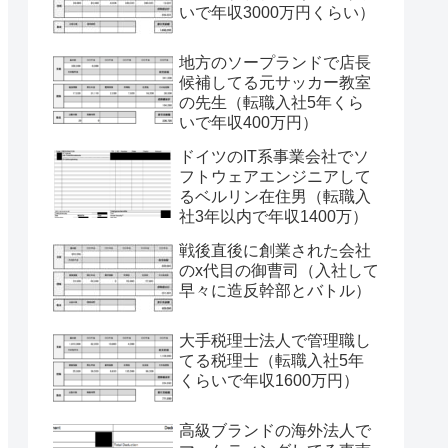
いで年収3000万円くらい）
地方のソープランドで店長
候補してる元サッカー教室
の先生（転職入社5年くら
いで年収400万円）
ドイツのIT系事業会社でソ
フトウェアエンジニアして
るベルリン在住男（転職入
社3年以内で年収1400万）
戦後直後に創業された会社
のx代目の御曹司（入社して
早々に造反幹部とバトル）
大手税理士法人で管理職し
てる税理士（転職入社5年
くらいで年収1600万円）
高級ブランドの海外法人で