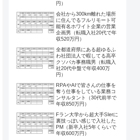
円）
会社から300km離れた場所
に住んでるフルリモート可
能有名ホワイト企業の営業
企画男（転職入社20代で年
収520万円）
全都道府県にある超ゆるふ
わ社団法人で暇してる高卒
クソバカ事務職男（転職入
社20代中盤で年収400万
円）
RPAやAIで皆さんの仕事を
奪う仕事をしている業務コ
ンサルタント（30代前半で
年収850万円）
Fラン大学から超大手SIerに
裏技っぽい感じで入社した
PM（新卒入社5年くらいで
年収600万円）