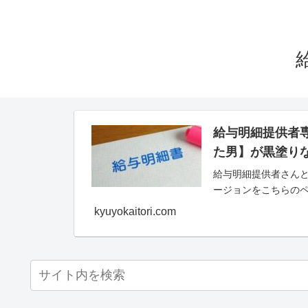
給与明細提供者
た男】が黒塗り
給与明細提供者さんと
ージョンをこちらの
kyuyokaitori.com