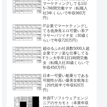
マーケティングしてる1日
5~7時間労働ママ（転職入
社3年くらいで年収960万
円）
IT企業でマーケティングし
てる低身長エロ可愛い系ア
ラサーバツイチ女（30歳く
らいで年収720万円）
超ゆるふわ社員数5000人超
企業でクソ楽な仕事してる
Fラン大学卒1日1時間労働
女（転職入社30歳くらいで
年収450万円）
日本一可愛い船乗りである
可能性が高い爆美女航海士
（20代前半で年収620万
円）
外資ITソフトウェアエンジ
ニアのサカモト（本業年収