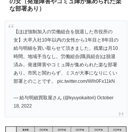
の女（発達障害やコミュ障が集められた楽
な部署あり）
【ほぼ強制加入の労働組合を脱退した市役所の
女】大卒入社10年以内の女性から1年目と8年目の
給与明細を買い取らせて頂きました。残業は月10
時間。地域手当なし。労働組合(職員組合)は脱退
済み。発達障害やコミュ障が集められた楽な部署
あり。市民と関わらず、ミスが大事になりにくい
部署とのことです。
pic.twitter.com/Wlh0Fx11kN
— 給与明細買取屋さん (@kyuyokaitori)
October
18, 2022