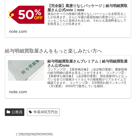
【完全版】黒塗りなしパッケージ｜給与明細買取
屋さん公式note｜note
過去のすべての投稿の黒塗りなしバージョンを全部見るこ
とが出来ます。さらに今後の新規投稿の黒塗りなしバージ
ョンもこちらに追加されるため、それらも追加料金なしで
全部見ることが出来ます。
note.com
給与明細買取屋さんをもっと楽しみたい方へ
給与明細買取屋さんプレミアム｜給与明細買取屋
さん公式note
コンテンツ①：【原本掲示板】（ほぼ毎日更新） 最新投稿
の給与明細の原本を見ることができます。 コンテンツ②：
【発射待ち掲示板】（ほぼ毎日更新） 現在発射待ちとなっ
ている全ての投稿タイトルとその発射順がリアルタイムで
確認できます。 コンテンツ③：【月間売れ筋ランキング】
（月1更新） 3000円で販売している個別...
note.com
公務員
年収400万円台