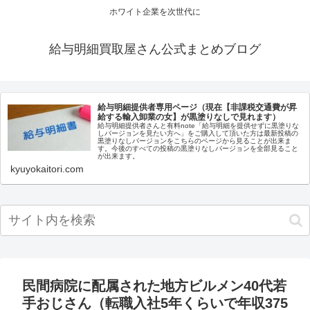
ホワイト企業を次世代に
給与明細買取屋さん公式まとめブログ
給与明細提供者専用ページ（現在【非課税交通費が昇
給する輸入卸業の女】が黒塗りなしで見れます）
給与明細提供者さんと有料note「給与明細を提供せずに黒塗りな
しバージョンを見たい方へ」をご購入して頂いた方は最新投稿の
黒塗りなしバージョンをこちらのページから見ることが出来ま
す。今後のすべての投稿の黒塗りなしバージョンを全部見ること
が出来ます。
kyuyokaitori.com
民間病院に配属された地方ビルメン40代若
手おじさん（転職入社5年くらいで年収375