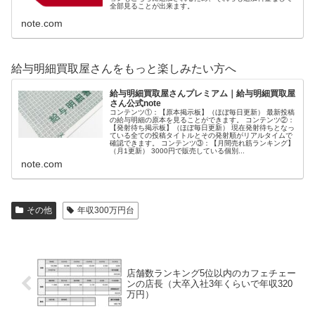
全部見ることが出来ます。
note.com
給与明細買取屋さんをもっと楽しみたい方へ
給与明細買取屋さんプレミアム｜給与明細買取屋
さん公式note
コンテンツ①：【原本掲示板】（ほぼ毎日更新） 最新投稿
の給与明細の原本を見ることができます。 コンテンツ②：
【発射待ち掲示板】（ほぼ毎日更新） 現在発射待ちとなっ
ている全ての投稿タイトルとその発射順がリアルタイムで
確認できます。 コンテンツ③：【月間売れ筋ランキング】
（月1更新） 3000円で販売している個別...
note.com
その他
年収300万円台
店舗数ランキング5位以内のカフェチェー
ンの店長（大卒入社3年くらいで年収320
万円）