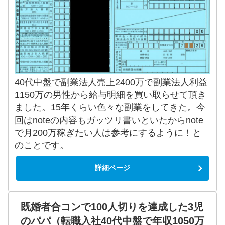
40代中盤で副業法人売上2400万で副業法人利益
1150万の男性から給与明細を買い取らせて頂き
ました。15年くらい色々な副業をしてきた。今
回はnoteの内容もガッツリ書いといたからnote
で月200万稼ぎたい人は参考にするように！と
のことです。
詳細ページ
既婚者合コンで100人切りを達成した3児
のパパ（転職入社40代中盤で年収1050万