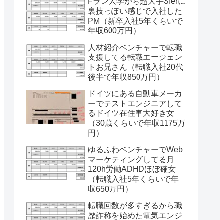
Fラン大学から超大手SIerに
裏技っぽい感じで入社した
PM（新卒入社5年くらいで
年収600万円）
人材紹介ベンチャーで転職
支援してる転職エージェン
トお兄さん（転職入社20代
後半で年収850万円）
ドイツにある自動車メーカ
ーでテストエンジニアして
るドイツ在住車大好き女
（30歳くらいで年収1175万
円）
ゆるふわベンチャーでWeb
マーケティングしてる月
120h労働ADHDほぼ確女
（転職入社5年くらいで年
収650万円）
転職回数が多すぎるから職
歴詐称を始めた電気エンジ