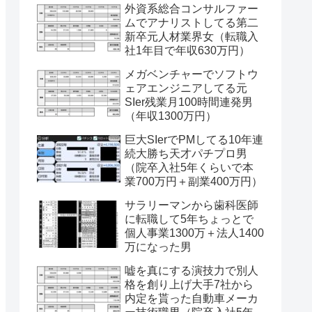
外資系総合コンサルファー
ムでアナリストしてる第二
新卒元人材業界女（転職入
社1年目で年収630万円）
メガベンチャーでソフトウ
ェアエンジニアしてる元
SIer残業月100時間連発男
（年収1300万円）
巨大SIerでPMしてる10年連
続大勝ち天才パチプロ男
（院卒入社5年くらいで本
業700万円＋副業400万円）
サラリーマンから歯科医師
に転職して5年ちょっとで
個人事業1300万＋法人1400
万になった男
嘘を真にする演技力で別人
格を創り上げ大手7社から
内定を貰った自動車メーカ