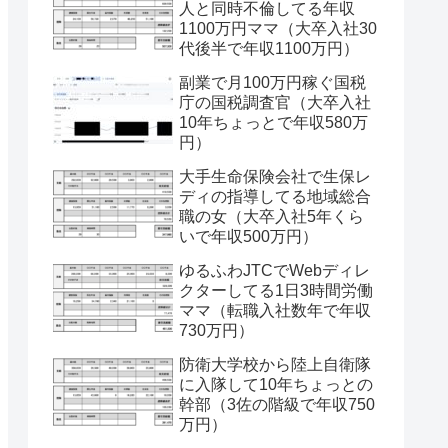
人と同時不倫してる年収
1100万円ママ（大卒入社30
代後半で年収1100万円）
副業で月100万円稼ぐ国税
庁の国税調査官（大卒入社
10年ちょっとで年収580万
円）
大手生命保険会社で生保レ
ディの指導してる地域総合
職の女（大卒入社5年くら
いで年収500万円）
ゆるふわJTCでWebディレ
クターしてる1日3時間労働
ママ（転職入社数年で年収
730万円）
防衛大学校から陸上自衛隊
に入隊して10年ちょっとの
幹部（3佐の階級で年収750
万円）