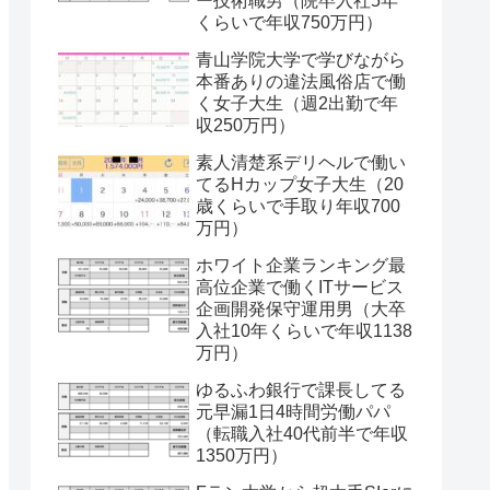
ー技術職男（院卒入社5年
くらいで年収750万円）
青山学院大学で学びながら
本番ありの違法風俗店で働
く女子大生（週2出勤で年
収250万円）
素人清楚系デリヘルで働い
てるHカップ女子大生（20
歳くらいで手取り年収700
万円）
ホワイト企業ランキング最
高位企業で働くITサービス
企画開発保守運用男（大卒
入社10年くらいで年収1138
万円）
ゆるふわ銀行で課長してる
元早漏1日4時間労働パパ
（転職入社40代前半で年収
1350万円）