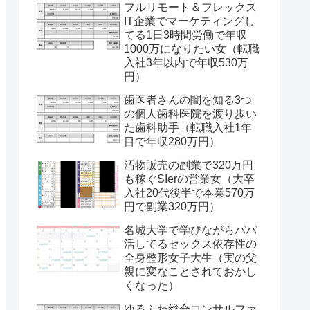
フルリモート＆フレックス
IT企業でマーケティングし
てる1日3時間労働で年収
1000万になりたい女（転職
入社3年以内で年収530万
円）
歯医者さんの闇を知る3つ
の個人歯科医院を渡り歩い
た歯科助手（転職入社1年
目で年収280万円）
汚物販売の副業で320万円
も稼ぐSIerの営業女（大卒
入社20代後半で本業570万
円で副業320万円）
名城大学で学びながらパパ
活してるセックス依存性の
全身整形女子大生（実の父
親に変なことされておかし
くなった）
ゆるふわ総合コンサルファ