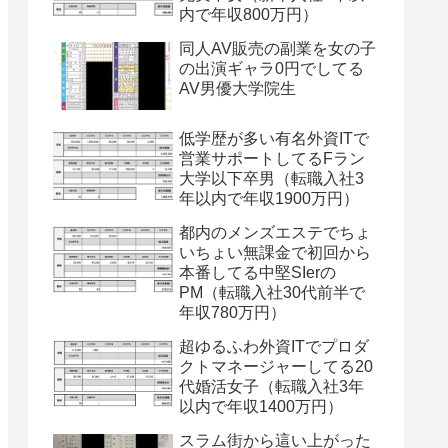
内で年収800万円）
同人AV販売の副業を女の子
の出演ギャラ0円でしてる
AV男優大学院生
低学歴が多い有名外資ITで
営業サポートしてるFラン
大学以下卒男（転職入社3
年以内で年収1900万円）
都内のメンズエステでちょ
いちょい無課金で初回から
本番してる中堅SIerの
PM（転職入社30代前半で
年収780万円）
超ゆるふわ外資ITでプロダ
クトマネージャーしてる20
代婚活女子（転職入社3年
以内で年収1400万円）
スラム街から這い上がった