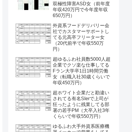
双極性障害ASD女（前年度
年収420万円で今年度年収
650万円）
外資系フードデリバリー会
社でカスタマーサポートし
てる元高卒フリーター女
（20代前半で年収550万
円）
超ゆるふわ社員数5000人超
企業でクソ楽な仕事してる
Fラン大学卒1日1時間労働
女（転職入社30歳くらいで
年収450万円）
超ホワイト企業だと勘違い
されてる有名SIerで上司が
狂ったように残業してる部
署の若手PM（大卒入社3年
くらいで年収550万円）
ゆるふわ大手外資系医療機