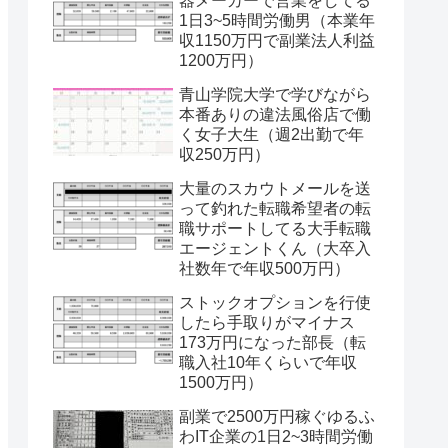
器メーカーで営業をしてる
1日3~5時間労働男（本業年
収1150万円で副業法人利益
1200万円）
青山学院大学で学びながら
本番ありの違法風俗店で働
く女子大生（週2出勤で年
収250万円）
大量のスカウトメールを送
って釣れた転職希望者の転
職サポートしてる大手転職
エージェントくん（大卒入
社数年で年収500万円）
ストックオプションを行使
したら手取りがマイナス
173万円になった部長（転
職入社10年くらいで年収
1500万円）
副業で2500万円稼ぐゆるふ
わIT企業の1日2~3時間労働