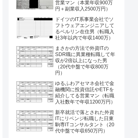
営業マン（本業年収900万
円＋副業収入2500万円）
ドイツのIT系事業会社でソ
フトウェアエンジニアして
るベルリン在住男（転職入
社3年以内で年収1400万）
まさかの方法で外資ITの
SDR職に異業種転職して年
収が2倍以上になった男
（20代中盤で年収800万
円）
ゆるふわアセマネ会社で金
融機関に投資信託やETFを
紹介してる営業マン（転職
入社数年で年収1200万円）
新卒就活で落とされた外資
ITにリベンジ転職した日東
駒専ITコンサルタント（20
代中盤で年収650万円）