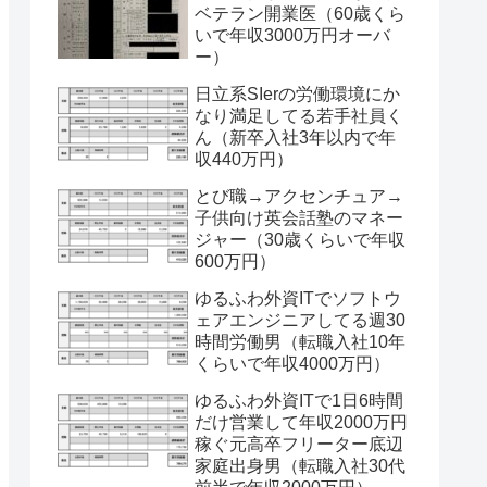
ベテラン開業医（60歳くら
いで年収3000万円オーバ
ー）
日立系SIerの労働環境にか
なり満足してる若手社員く
ん（新卒入社3年以内で年
収440万円）
とび職→アクセンチュア→
子供向け英会話塾のマネー
ジャー（30歳くらいで年収
600万円）
ゆるふわ外資ITでソフトウ
ェアエンジニアしてる週30
時間労働男（転職入社10年
くらいで年収4000万円）
ゆるふわ外資ITで1日6時間
だけ営業して年収2000万円
稼ぐ元高卒フリーター底辺
家庭出身男（転職入社30代