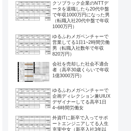
クソブラック企業のNTTデ
ータを退職したら20代中盤
で年収1000万円になった男
（転職入社20代中盤で年収
1000万円）
ゆるふわメガベンチャーで
営業してる1日1~2時間労働
男（転職入社数年で年収
820万円）
会社を売却した社会不適合
者（高卒30歳くらいで年収
1億3000万円）
ゆるふわメガベンチャーで
企画ディレクション兼UIUX
デザイナーしてる高卒1日
4~6時間労働女
外資ITに新卒で入ってサポ
ートエンジニアしてる人生
充実中女（新卒入社3年以