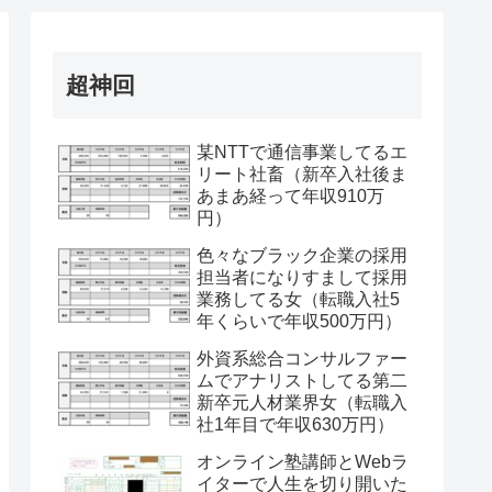
超神回
某NTTで通信事業してるエ
リート社畜（新卒入社後ま
あまあ経って年収910万
円）
色々なブラック企業の採用
担当者になりすまして採用
業務してる女（転職入社5
年くらいで年収500万円）
外資系総合コンサルファー
ムでアナリストしてる第二
新卒元人材業界女（転職入
社1年目で年収630万円）
オンライン塾講師とWebラ
イターで人生を切り開いた