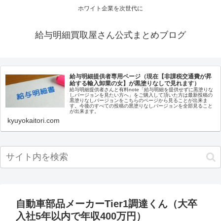
ホワイト企業を次世代に
給与明細買取屋さん公式まとめブログ
給与明細提供者専用ページ（現在【非課税交通費が昇
給する輸入卸業の女】が黒塗りなしで見れます）
給与明細提供者さんと有料note「給与明細を提供せずに黒塗りな
しバージョンを見たい方へ」をご購入して頂いた方は最新投稿の
黒塗りなしバージョンをこちらのページから見ることが出来ま
す。今後のすべての投稿の黒塗りなしバージョンを全部見ること
が出来ます。
kyuyokaitori.com
自動車部品メーカーTier1調達くん（大卒
入社5年以内で年収400万円）