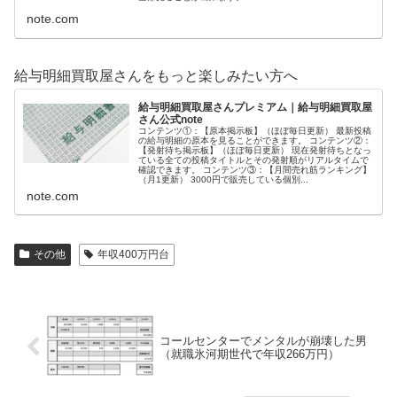
note.com
給与明細買取屋さんをもっと楽しみたい方へ
給与明細買取屋さんプレミアム｜給与明細買取屋
さん公式note
コンテンツ①：【原本掲示板】（ほぼ毎日更新） 最新投稿
の給与明細の原本を見ることができます。 コンテンツ②：
【発射待ち掲示板】（ほぼ毎日更新） 現在発射待ちとなっ
ている全ての投稿タイトルとその発射順がリアルタイムで
確認できます。 コンテンツ③：【月間売れ筋ランキング】
（月1更新） 3000円で販売している個別...
note.com
その他
年収400万円台
コールセンターでメンタルが崩壊した男
（就職氷河期世代で年収266万円）