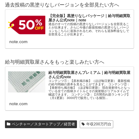
過去投稿の黒塗りなしバージョンを全部見たい方へ
【完全版】黒塗りなしパッケージ｜給与明細買取
屋さん公式note｜note
過去のすべての投稿の黒塗りなしバージョンを全部見るこ
とが出来ます。さらに今後の新規投稿の黒塗りなしバージ
ョンもこちらに追加されるため、それらも追加料金なしで
全部見ることが出来ます。
note.com
給与明細買取屋さんをもっと楽しみたい方へ
給与明細買取屋さんプレミアム｜給与明細買取屋
さん公式note
コンテンツ①：【原本掲示板】（ほぼ毎日更新） 最新投稿
の給与明細の原本を見ることができます。 コンテンツ②：
【発射待ち掲示板】（ほぼ毎日更新） 現在発射待ちとなっ
ている全ての投稿タイトルとその発射順がリアルタイムで
確認できます。 コンテンツ③：【月間売れ筋ランキング】
（月1更新） 3000円で販売している個別...
note.com
ベンチャー／スタートアップ／経営者
年収200万円台