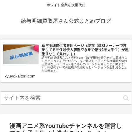
ホワイト企業を次世代に
給与明細買取屋さん公式まとめブログ
給与明細提供者専用ページ（現在【建材メーカーで営
業してる元住居侵入窃盗空き巣で懲役2年大学生】が黒
塗りなしで見れます）
給与明細提供者さんと有料note「給与明細を提供せずに黒塗りな
しバージョンを見たい方へ」をご購入して頂いた方は最新投稿の
黒塗りなしバージョンをこちらのページから見ることが出来ま
す。今後のすべての投稿の黒塗りなしバージョンを全部見ること
が出来ます。
kyuyokaitori.com
漫画アニメ系YouTubeチャンネルを運営し