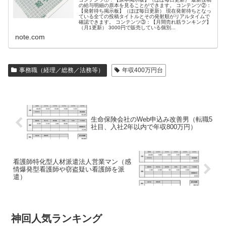
の給与明細の原本を見ることができます。 コンテンツ②：
【発射待ち掲示板】（ほぼ毎日更新） 現在発射待ちとなっ
ている全ての投稿タイトルとその発射順がリアルタイムで
確認できます。 コンテンツ③：【月間売れ筋ランキング】
（月1更新） 3000円で販売している個別...
note.com
事務職（経理／総務／法務等）
年収400万円台
生命保険会社のWeb申込み改善男（転職5
社目、入社2年以内で年収800万円）
看護師特化型人材派遣法人営業マン（感
情爆発型看護師や窃盗疑い看護師を派
遣）
神回人気ランキング