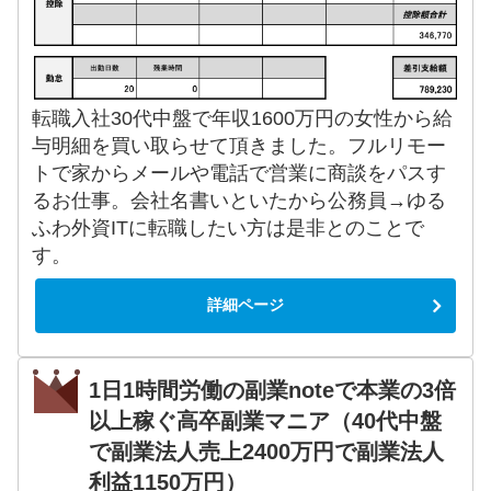
転職入社30代中盤で年収1600万円の女性から給
与明細を買い取らせて頂きました。フルリモー
トで家からメールや電話で営業に商談をパスす
るお仕事。会社名書いといたから公務員→ゆる
ふわ外資ITに転職したい方は是非とのことで
す。
詳細ページ
1日1時間労働の副業noteで本業の3倍
以上稼ぐ高卒副業マニア（40代中盤
で副業法人売上2400万円で副業法人
利益1150万円）