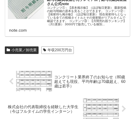
さん公式note
コンテンツ①：【原本掲示板】（ほぼ毎日更新） 最新投稿
の給与明細の原本を見ることができます。 コンテンツ②：
【発射待ち掲示板】（ほぼ毎日更新） 現在発射待ちとなっ
ている全ての投稿タイトルとその発射順がリアルタイムで
確認できます。 コンテンツ③：【月間売れ筋ランキング】
（月1更新） 3000円で販売している個別...
note.com
小売業／卸売業
年収200万円台
コンクリート業界終了のお知らせ（80歳
超えても現役、平均年齢は70歳超え、60
歳は若手）
株式会社の代表取締役を経験した大学生
（今はフルタイムの学生インターン）