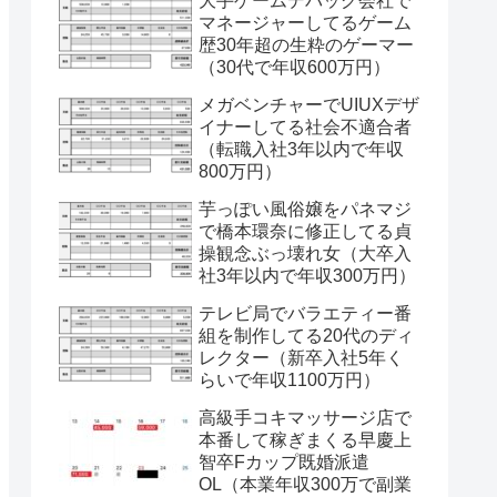
大手ゲームデバッグ会社で
マネージャーしてるゲーム
歴30年超の生粋のゲーマー
（30代で年収600万円）
メガベンチャーでUIUXデザ
イナーしてる社会不適合者
（転職入社3年以内で年収
800万円）
芋っぽい風俗嬢をパネマジ
で橋本環奈に修正してる貞
操観念ぶっ壊れ女（大卒入
社3年以内で年収300万円）
テレビ局でバラエティー番
組を制作してる20代のディ
レクター（新卒入社5年く
らいで年収1100万円）
高級手コキマッサージ店で
本番して稼ぎまくる早慶上
智卒Fカップ既婚派遣
OL（本業年収300万で副業