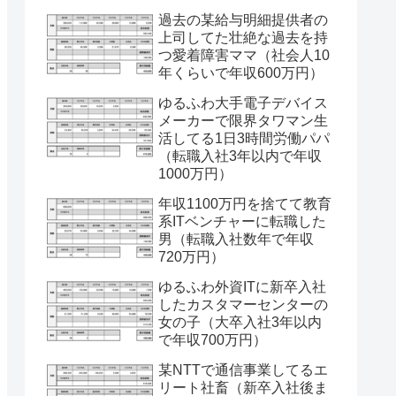
過去の某給与明細提供者の
上司してた壮絶な過去を持
つ愛着障害ママ（社会人10
年くらいで年収600万円）
ゆるふわ大手電子デバイス
メーカーで限界タワマン生
活してる1日3時間労働パパ
（転職入社3年以内で年収
1000万円）
年収1100万円を捨てて教育
系ITベンチャーに転職した
男（転職入社数年で年収
720万円）
ゆるふわ外資ITに新卒入社
したカスタマーセンターの
女の子（大卒入社3年以内
で年収700万円）
某NTTで通信事業してるエ
リート社畜（新卒入社後ま