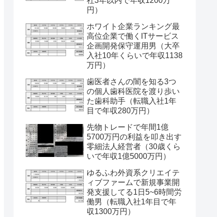
社3年以内で年収1200万
円）
ホワイト企業ランキング最
高位企業で働くITサービス
企画開発保守運用男（大卒
入社10年くらいで年収1138
万円）
歯医者さんの闇を知る3つ
の個人歯科医院を渡り歩い
た歯科助手（転職入社1年
目で年収280万円）
先物トレードで年間1億
5700万円の利益を叩き出す
零細法人経営者（30歳くら
いで年収1億5000万円）
ゆるふわ外資系クリエイテ
ィブファームで新規事業開
発支援してる1日5~6時間労
働男（転職入社1年目で年
収1300万円）