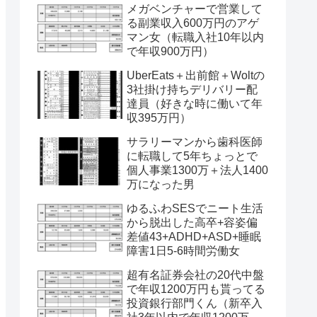
メガベンチャーで営業して
る副業収入600万円のアゲ
マン女（転職入社10年以内
で年収900万円）
UberEats＋出前館＋Woltの
3社掛け持ちデリバリー配
達員（好きな時に働いて年
収395万円）
サラリーマンから歯科医師
に転職して5年ちょっとで
個人事業1300万＋法人1400
万になった男
ゆるふわSESでニート生活
から脱出した高卒+容姿偏
差値43+ADHD+ASD+睡眠
障害1日5-6時間労働女
超有名証券会社の20代中盤
で年収1200万円も貰ってる
投資銀行部門くん（新卒入