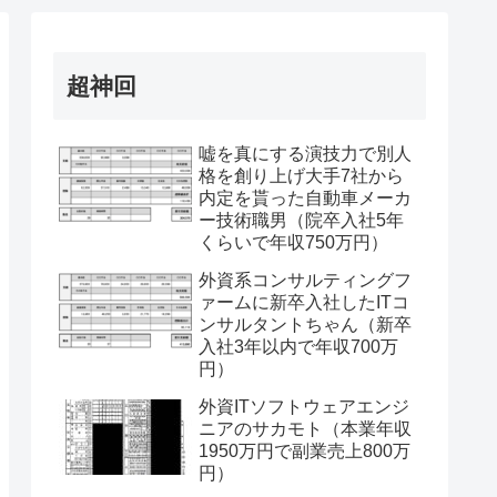
超神回
嘘を真にする演技力で別人
格を創り上げ大手7社から
内定を貰った自動車メーカ
ー技術職男（院卒入社5年
くらいで年収750万円）
外資系コンサルティングフ
ァームに新卒入社したITコ
ンサルタントちゃん（新卒
入社3年以内で年収700万
円）
外資ITソフトウェアエンジ
ニアのサカモト（本業年収
1950万円で副業売上800万
円）