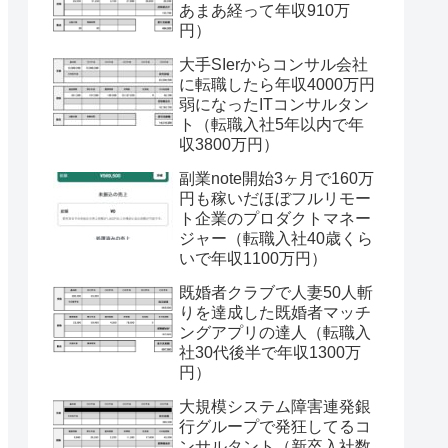
あまあ経って年収910万
円）
大手SIerからコンサル会社
に転職したら年収4000万円
弱になったITコンサルタン
ト（転職入社5年以内で年
収3800万円）
副業note開始3ヶ月で160万
円も稼いだほぼフルリモー
ト企業のプロダクトマネー
ジャー（転職入社40歳くら
いで年収1100万円）
既婚者クラブで人妻50人斬
りを達成した既婚者マッチ
ングアプリの達人（転職入
社30代後半で年収1300万
円）
大規模システム障害連発銀
行グループで発狂してるコ
ンサルタント（新卒入社数