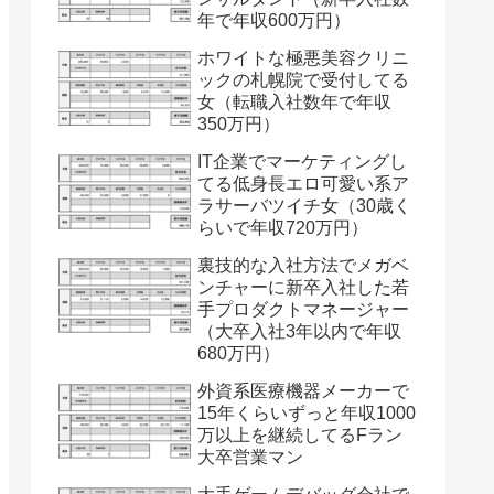
年で年収600万円）
ホワイトな極悪美容クリニ
ックの札幌院で受付してる
女（転職入社数年で年収
350万円）
IT企業でマーケティングし
てる低身長エロ可愛い系ア
ラサーバツイチ女（30歳く
らいで年収720万円）
裏技的な入社方法でメガベ
ンチャーに新卒入社した若
手プロダクトマネージャー
（大卒入社3年以内で年収
680万円）
外資系医療機器メーカーで
15年くらいずっと年収1000
万以上を継続してるFラン
大卒営業マン