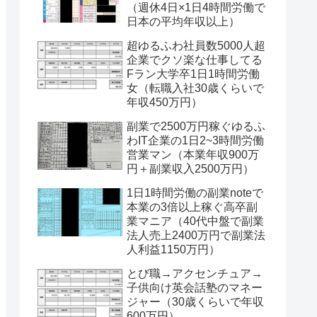
（週休4日×1日4時間労働で
日本の平均年収以上）
超ゆるふわ社員数5000人超
企業でクソ楽な仕事してる
Fラン大学卒1日1時間労働
女（転職入社30歳くらいで
年収450万円）
副業で2500万円稼ぐゆるふ
わIT企業の1日2~3時間労働
営業マン（本業年収900万
円＋副業収入2500万円）
1日1時間労働の副業noteで
本業の3倍以上稼ぐ高卒副
業マニア（40代中盤で副業
法人売上2400万円で副業法
人利益1150万円）
とび職→アクセンチュア→
子供向け英会話塾のマネー
ジャー（30歳くらいで年収
600万円）