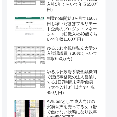
入社5年くらいで年収650万
円）
副業note開始3ヶ月で160万
円も稼いだほぼフルリモー
ト企業のプロダクトマネー
ジャー（転職入社40歳くら
いで年収1100万円）
ゆるふわ小規模私立大学の
入試課職員（30歳くらいで
年収650万円）
ゆるふわ政府系統金融機関
でほぼ事務職の法人営業し
てる1日7時間未満労働男
（大卒入社3年以内で年収
450万円）
AVtuberとして成人向けの
実演音声を売ってる女（鬱
で働けない状態になり数年