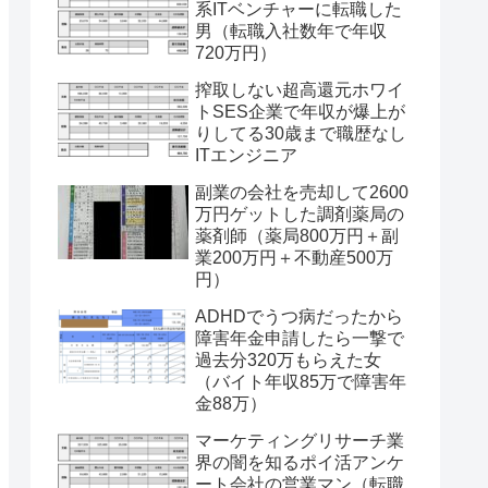
系ITベンチャーに転職した
男（転職入社数年で年収
720万円）
搾取しない超高還元ホワイ
トSES企業で年収が爆上が
りしてる30歳まで職歴なし
ITエンジニア
副業の会社を売却して2600
万円ゲットした調剤薬局の
薬剤師（薬局800万円＋副
業200万円＋不動産500万
円）
ADHDでうつ病だったから
障害年金申請したら一撃で
過去分320万もらえた女
（バイト年収85万で障害年
金88万）
マーケティングリサーチ業
界の闇を知るポイ活アンケ
ート会社の営業マン（転職