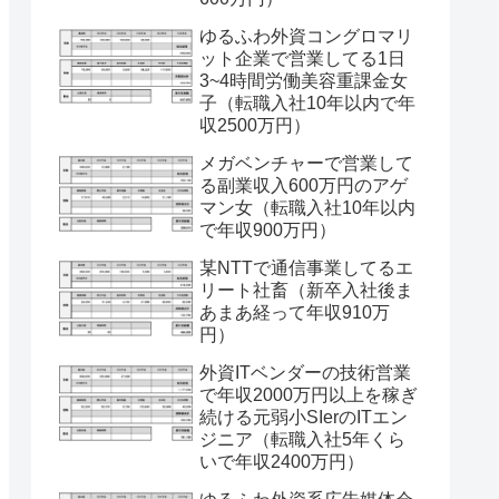
ゆるふわ外資コングロマリ
ット企業で営業してる1日
3~4時間労働美容重課金女
子（転職入社10年以内で年
収2500万円）
メガベンチャーで営業して
る副業収入600万円のアゲ
マン女（転職入社10年以内
で年収900万円）
某NTTで通信事業してるエ
リート社畜（新卒入社後ま
あまあ経って年収910万
円）
外資ITベンダーの技術営業
で年収2000万円以上を稼ぎ
続ける元弱小SIerのITエン
ジニア（転職入社5年くら
いで年収2400万円）