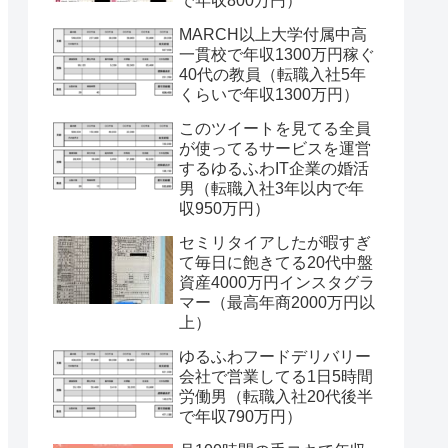
で年収800万円）
MARCH以上大学付属中高
一貫校で年収1300万円稼ぐ
40代の教員（転職入社5年
くらいで年収1300万円）
このツイートを見てる全員
が使ってるサービスを運営
するゆるふわIT企業の婚活
男（転職入社3年以内で年
収950万円）
セミリタイアしたが暇すぎ
て毎日に飽きてる20代中盤
資産4000万円インスタグラ
マー（最高年商2000万円以
上）
ゆるふわフードデリバリー
会社で営業してる1日5時間
労働男（転職入社20代後半
で年収790万円）