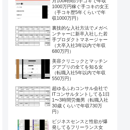
月100時間の手コキで年収
1000万円稼ぐ手コキの女王
（手コキ歴5年くらいで年
収1000万円）
裏技的な入社方法でメガベ
ンチャーに新卒入社した若
手プロダクトマネージャー
（大卒入社3年以内で年収
680万円）
美容クリニックとマッチン
グアプリの全てを知る女
（転職入社5年以内で年収
550万円）
超ゆるふわコンサル会社で
ITコンサルタントしてる1日
1〜3時間労働男（転職入社
30歳くらいで年収730万
円）
ビジネスセンスと性欲が爆
発してるフリーランス女