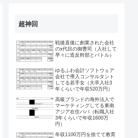
超神回
戦後直後に創業された会社
のx代目の御曹司（入社して
早々に造反幹部とバトル）
ゆるふわ会計ソフトウェア
会社で導入コンサルタント
してる若手女（大卒入社3
年くらいで年収520万円）
高級ブランドの海外法人で
マーケティングしてる東南
アジア在住パパ（転職入社
3年くらいで年収1600万
円）
年収1100万円を捨てて教育