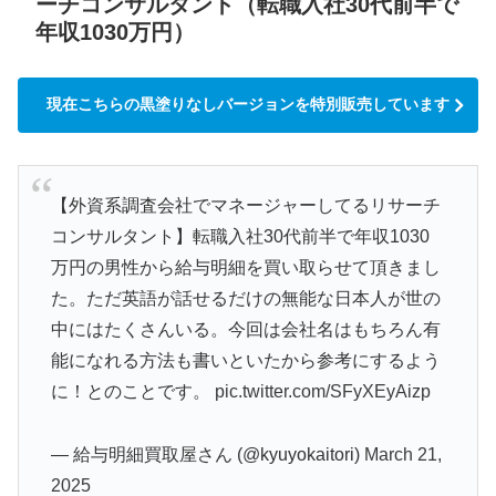
ーチコンサルタント（転職入社30代前半で
年収1030万円）
現在こちらの黒塗りなしバージョンを特別販売しています
【外資系調査会社でマネージャーしてるリサーチ
コンサルタント】転職入社30代前半で年収1030
万円の男性から給与明細を買い取らせて頂きまし
た。ただ英語が話せるだけの無能な日本人が世の
中にはたくさんいる。今回は会社名はもちろん有
能になれる方法も書いといたから参考にするよう
に！とのことです。
pic.twitter.com/SFyXEyAizp
— 給与明細買取屋さん (@kyuyokaitori)
March 21,
2025