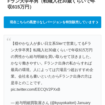
Fラン大学卒男（転職入社30歳くらいで年
収615万円）
現在こちらの黒塗りなしバージョンを特別販売しています
【穏やかな人が多い日立系SIerで営業してるFラ
ン大学卒男】転職入社30歳くらいで年収615万円
の男性から給与明細を買い取らせて頂きました。
かなり働きやすい。Fランク出身の私からすれば
最高の環境。人によっては穴場且つ超おすすめ企
業。会社名も書いといたからFランク出身の方は
是非とのことです。
pic.twitter.com/EECQV2PXxB
— 給与明細買取屋さん (@kyuyokaitori)
January