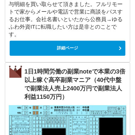
与明細を買い取らせて頂きました。フルリモー
トで家からメールや電話で営業に商談をパスす
るお仕事。会社名書いといたから公務員→ゆる
ふわ外資ITに転職したい方は是非とのことで
す。
詳細ページ
1日1時間労働の副業noteで本業の3倍
以上稼ぐ高卒副業マニア（40代中盤
で副業法人売上2400万円で副業法人
利益1150万円）